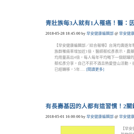
青壯族每3人就有1人罹癌！醫：
2018-05-28 18:45:00
by
早安健康編輯部
@
早安健
【早安健康編輯部／綜合報導】台灣均壽逐年
族群罹癌率增加近1倍，醫師蔡松彥表示，農
均用量高出4倍，每人每年平均喝下一個鋁罐的
蔡松彥分享，自己不菸不酒且熱愛登山活動，卻
已經轉移，5年......
[閱讀更多]
有長壽基因的人都有這習慣！2關
2018-05-01 16:00:00
by
早安健康編輯部
@
早安健
【早安