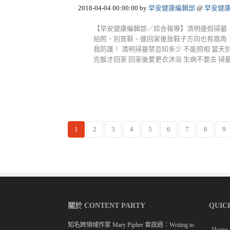
2018-04-04 00:00:00
by
早安健康編輯部
@
早安健
【早安健康編輯部／綜合報導】清明連假掃墓
拍照、別買鞋、連回家後放鞋子方向也有眉角
我防護！ 清明掃墓禁忌知多少 不能照相 當天
完飯才回家 回家後要更衣沐浴 生病不要去 掃墓祭祀.
1
2
3
4
5
6
7
8
9
關於 CONTENT PARTY
QUIC
知名跨領域作家 Mary Pipher 曾說過：Writing to
Home