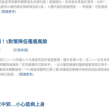
可能是甲狀腺荷爾蒙發生失調引起！根據統計，女性發生率高於男性，大約7：
0歲到40歲的婦女族群增加約2成。 人體代謝的超級明星——甲狀腺，可促進新
.
[閱讀更多]
期！5對策降低罹癌風險
康
[
引用來源
]
癌於二○一六年國人十大癌症死因中首度進榜，躍升至第10名，在二○一五年女
不明顯而被稱為「女性健康的沉默殺手」，台大醫院婦產科醫師趙堅曾撰文表示，
卵巢癌早期難發現！75%患者就醫時已第三期 卵巢癌初期幾乎無症狀因此很容易
經是......
[閱讀更多]
當中邪…小心這病上身