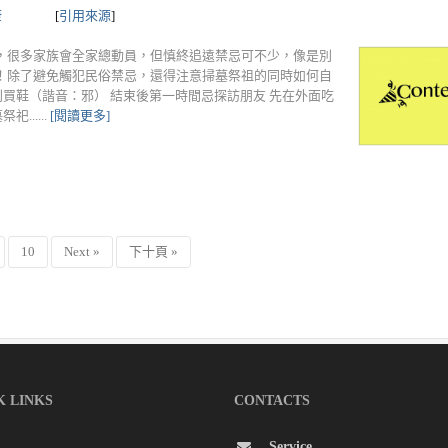
康
[
引用來源
]
，很多家族會全家總動員，但慎終追遠禁忌可不少，像是別
！除了避免觸犯民俗禁忌，還得注意掃墓祭祖的同時如何自
別買鞋（諧音：邪） 結束後第一時間忌探訪朋友 先在外面吃
.....
[閱讀更多]
10
Next »
下十頁 »
K LINKS
CONTACTS
Service