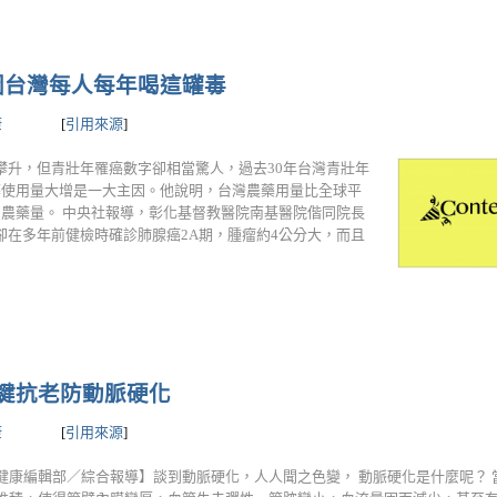
因台灣每人每年喝這罐毒
康
[
引用來源
]
攀升，但青壯年罹癌數字卻相當驚人，過去30年台灣青壯年
藥使用量大增是一大主因。他說明，台灣農藥用量比全球平
農藥量。 中央社報導，彰化基督教醫院南基醫院偕同院長
在多年前健檢時確診肺腺癌2A期，腫瘤約4公分大，而且
鍵抗老防動脈硬化
康
[
引用來源
]
健康編輯部／綜合報導】談到動脈硬化，人人聞之色變， 動脈硬化是什麼呢？ 