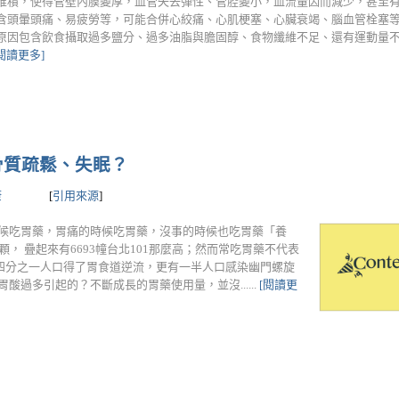
堆積，使得管壁內膜變厚，血管失去彈性、管腔變小，血流量因而減少，甚至
含頭暈頭痛、易疲勞等，可能合併心絞痛、心肌梗塞、心臟衰竭、腦血管栓塞等
原因包含飲食攝取過多鹽分、過多油脂與膽固醇、食物纖維不足、還有運動量
[閱讀更多]
骨質疏鬆、失眠？
康
[
引用來源
]
時候吃胃藥，胃痛的時候吃胃藥，沒事的時候也吃胃藥「養
顆， 疊起來有6693幢台北101那麼高；然而常吃胃藥不代表
，四分之一人口得了胃食道逆流，更有一半人口感染幽門螺旋
酸過多引起的？不斷成長的胃藥使用量，並沒......
[閱讀更