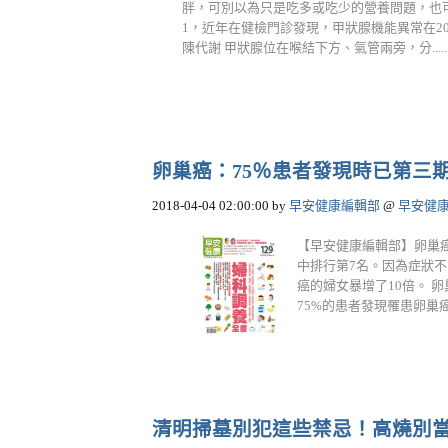
胖，可別以為只是吃多或吃少的營養問題，也
1，近年在健檢門診發現，甲狀腺機能異常在2
陳代謝 甲狀腺位在喉結下方、氣管兩旁，分.....
卵巢癌：75％患者發現時已第三
2018-04-04 02:00:00
by
早安健康編輯部
@
早安健
【早安健康編輯部】卵巢
中排行第7名。因為症狀
癌的婦女暴增了10倍。 
75%的患者發現罹患卵巢癌時已
清明掃墓別犯這些禁忌！高燒別