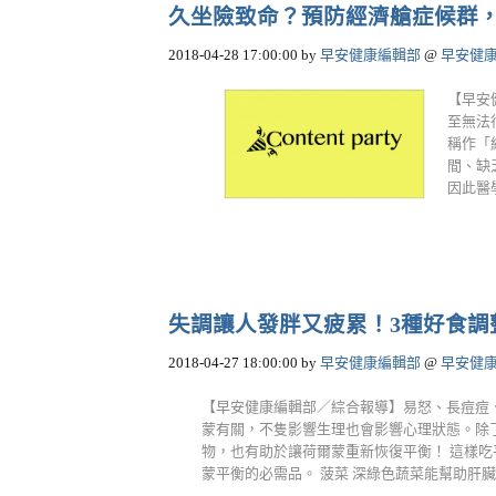
久坐險致命？預防經濟艙症候群
2018-04-28 17:00:00
by
早安健康編輯部
@
早安健
【早安
至無法
稱作「
間、缺
因此醫學上
失調讓人發胖又疲累！3種好食調
2018-04-27 18:00:00
by
早安健康編輯部
@
早安健
【早安健康編輯部／綜合報導】易怒、長痘痘
蒙有關，不隻影響生理也會影響心理狀態。除
物，也有助於讓荷爾蒙重新恢復平衡！ 這樣吃
蒙平衡的必需品。 菠菜 深綠色蔬菜能幫助肝臟代