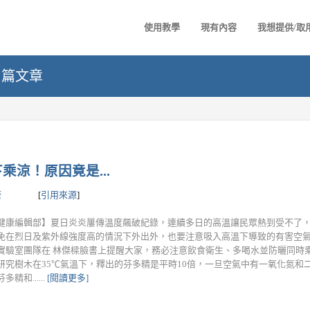
使用教學
現有內容
我想提供/取
7 篇文章
涼！原因竟是...
康
[
引用來源
]
健康編輯部】夏日炎炎屢傳溫度飆破紀錄，連續多日的高溫讓民眾熱到受不了
免在烈日及紫外線強度高的情況下外出外，也要注意吸入高溫下導致的有害空氣
實驗室團隊在 林傑樑臉書上提醒大家，務必注意飲食衛生、多喝水並防曬同時
研究樹木在35℃氣溫下，釋出的芬多精是平時10倍，一旦空氣中有一氧化氮和
精和......
[閱讀更多]