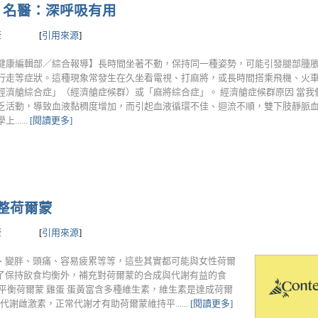
，名醫：深呼吸有用
康
[
引用來源
]
健康編輯部／綜合報導】長時間坐著不動，保持同一種姿勢，可能引發腿部腫
行走等症狀。這種現象常發生在久坐看電視、打麻將，或長時間搭乘飛機、火
經濟艙綜合症」（經濟艙症候群）或「麻將綜合症」。 經濟艙症候群原因 當我
乏活動，導致血液黏稠度增加，而引起血液循環不佳、迴流不順，雙下肢靜脈
......
[閱讀更多]
整荷爾蒙
康
[
引用來源
]
、變胖、頭痛、容易疲累等等，這些其實都可能與女性荷爾
了保持飲食均衡外，補充對荷爾蒙的合成與代謝有益的食
平衡荷爾蒙 雞蛋 蛋黃富含多種維生素，維生素是達成荷爾
謝雌激素，正常代謝才有助荷爾蒙維持平......
[閱讀更多]