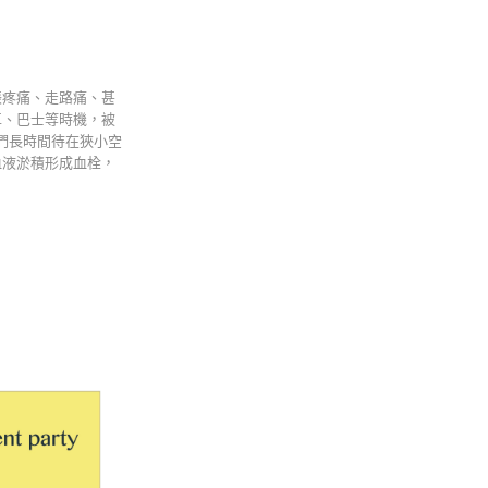
脹疼痛、走路痛、甚
車、巴士等時機，被
們長時間待在狹小空
血液淤積形成血栓，