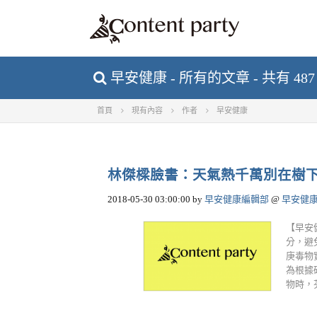
早安健康 - 所有的文章 - 共有 48
首頁
現有內容
作者
早安健康
林傑樑臉書：天氣熱千萬別在樹下乘
2018-05-30 03:00:00
by
早安健康編輯部
@
早安健
【早安
分，避
庚毒物
為根據
物時，芬多