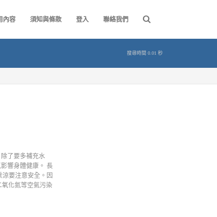
用內容
須知與條款
登入
聯絡我們
搜尋時間 0.01 秒
，除了要多補充水
影響身體健康。 長
乘涼要注意安全。因
二氧化氮等空氣污染