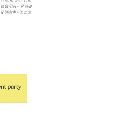
有血凝塊出現。起初
致命疾病。 動脈硬
不足與遺傳。因此調