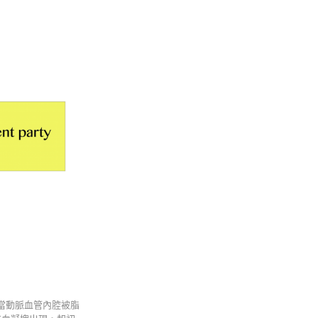
當動脈血管內腔被脂