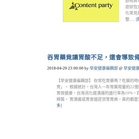
肪物質
症狀包
化常見
整......
吞胃藥竟讓胃酸不足，還會導致
2018-04-29 23:00:00
by
早安健康編輯部
@
早安健
【早安健康編輯部】 你常吃胃藥嗎？吃藥的
胃」。 根據統計，台灣人一年胃藥用量約22億
胃很健康，台灣消化道潰瘍的盛行率為10%
桿菌。 胃潰瘍或胃食道逆流等胃病，真的都是胃
多]