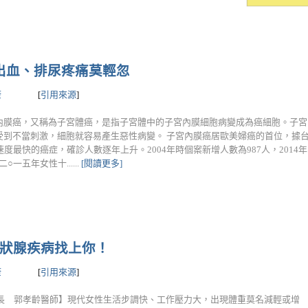
常出血、排尿疼痛莫輕忽
康
[
引用來源
]
內膜癌，又稱為子宮體癌，是指子宮體中的子宮內膜細胞病變成為癌細胞。子宮
受到不當刺激，細胞就容易產生惡性病變。 子宮內膜癌居歐美婦癌的首位，據
速度最快的癌症，確診人數逐年上升。2004年時個案新增人數為987人，2014
○一五年女性十......
[閱讀更多]
甲狀腺疾病找上你！
康
[
引用來源
]
長 郭孝齡醫師】現代女性生活步調快、工作壓力大，出現體重莫名減輕或增