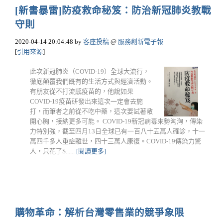
[新書暴雷]防疫救命秘笈：防治新冠肺炎教戰
守則
2020-04-14 20:04:48
by
客座投稿
@
服務創新電子報
[
引用來源
]
此次新冠肺炎（COVID-19）全球大流行，
徹底顛覆我們既有的生活方式與經濟活動。
有朋友從不打流感疫苗的，他說如果
COVID-19疫苗研發出來這次一定會去施
打，而筆者之前從不吃中藥，這次要試著敞
開心胸，接納更多可能。 COVID-19新冠病毒來勢洶洶，傳染
力特別強，截至四月13日全球已有一百八十五萬人確診，十一
萬四千多人重症離世，四十三萬人康復。COVID-19傳染力驚
人，只花了S......
[閱讀更多]
購物革命：解析台灣零售業的競爭象限