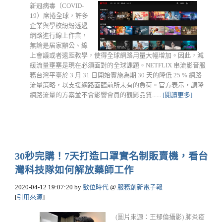
新冠病毒（COVID-
19）席捲全球，許多
企業與學校紛紛透過
網路進行線上作業，
無論是居家辦公、線
上會議或者遠距教學，使得全球網路用量大幅增加。因此，減
緩流量壅塞是現在必須面對的全球課題。NETFLIX 串流影音服
務台灣平臺於 3 月 31 日開始實施為期 30 天的降低 25 % 網路
流量策略，以支援網路面臨前所未有的負荷。官方表示，調降
網路流量的方案並不會影響會員的觀影品質......
[閱讀更多]
30秒完購！7天打造口罩實名制販賣機，看台
灣科技隊如何解放藥師工作
2020-04-12 19:07:20
by
數位時代
@
服務創新電子報
[
引用來源
]
(圖片來源：王郁倫攝影) 肺炎疫