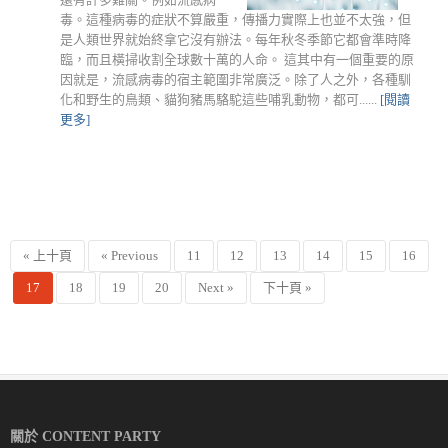
毒。這種病毒的症狀不算嚴重，傳播力實際上也並不太強，但
是人類世界就始終拿它沒有辦法。每年秋冬季節它都會準時降
臨，而且橫掃收割全球數十萬的人命。 這其中有一個重要的原
因就是，流感病毒的宿主範圍非常廣泛。除了人之外，各種馴
化和野生的鳥類、貓狗豬馬駱駝這些哺乳動物，都可......
[閱讀
更多]
« 上十頁
« Previous
11
12
13
14
15
16
17
18
19
20
Next »
下十頁 »
關於 CONTENT PARTY