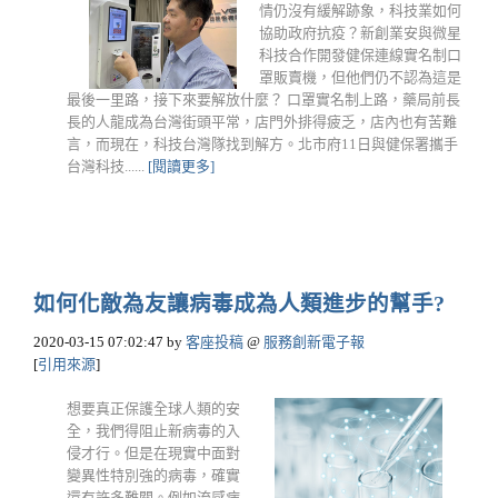
情仍沒有緩解跡象，科技業如何
協助政府抗疫？新創業安與微星
科技合作開發健保連線實名制口
罩販賣機，但他們仍不認為這是
最後一里路，接下來要解放什麼？ 口罩實名制上路，藥局前長
長的人龍成為台灣街頭平常，店門外排得疲乏，店內也有苦難
言，而現在，科技台灣隊找到解方。北市府11日與健保署攜手
台灣科技......
[閱讀更多]
如何化敵為友讓病毒成為人類進步的幫手?
2020-03-15 07:02:47
by
客座投稿
@
服務創新電子報
[
引用來源
]
想要真正保護全球人類的安
全，我們得阻止新病毒的入
侵才行。但是在現實中面對
變異性特別強的病毒，確實
還有許多難關。例如流感病