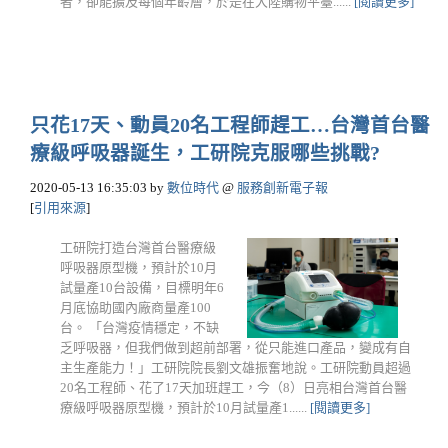
者，卻能擴及每個年齡層，於是在大陸購物平臺......
[閱讀更多]
只花17天、動員20名工程師趕工…台灣首台醫
療級呼吸器誕生，工研院克服哪些挑戰?
2020-05-13 16:35:03
by
數位時代
@
服務創新電子報
[
引用來源
]
工研院打造台灣首台醫療級
呼吸器原型機，預計於10月
試量產10台設備，目標明年6
月底協助國內廠商量產100
台。 「台灣疫情穩定，不缺
乏呼吸器，但我們做到超前部署，從只能進口產品，變成有自
主生產能力！」工研院院長劉文雄振奮地說。工研院動員超過
20名工程師、花了17天加班趕工，今（8）日亮相台灣首台醫
療級呼吸器原型機，預計於10月試量產1......
[閱讀更多]