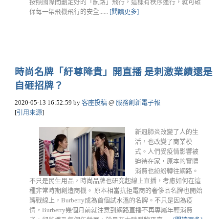
按照國際間劃定好的「航路」飛行，這樣有秩序運行，就可確
保每一架飛機飛行的安全......
[閱讀更多]
時尚名牌「紆尊降貴」開直播 是刺激業績還是
自砸招牌？
2020-05-13 16:52:59
by
客座投稿
@
服務創新電子報
[
引用來源
]
新冠肺炎改變了人的生
活，也改變了商業模
式。人們受疫情影響被
迫待在家，原本的實體
消費也紛紛轉往網路。
不只是民生用品，時尚品牌也研究起線上直播，考慮如何在這
種非常時期創造商機。 原本相當抗拒電商的奢侈品名牌也開始
轉戰線上，Burberry成為首個試水溫的名牌。不只是因為疫
情，Burberry幾個月前就注意到網路直播不再專屬年輕消費