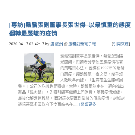
[專訪]鬍鬚張副董事長張世傑–以最慎重的態度
翻轉最嚴峻的疫情
2020-04-17 02:42:17
by
盧 懿娟
@
服務創新電子報
[
引用來源
]
鬍鬚張副董事長張世傑，熱愛運動陽
光開朗，與讀者分享他因應疫情布署
的策略與心法。 曾經在1997年的爆發
口蹄疫，讓鬍鬚張一夜之間，幾乎沒
人敢吃魯肉飯，「生意硬生生腰斬崩
盤。」公司的危機也是轉機，當時，鬍鬚張決定在一週內推出
新品「雞肉飯」，先吸引顧客繼續上門消費，隨著疫情減緩，
最後化解營運難關。 面對這次更巨烈嚴峻的傳染疫情，封城封
邊境甚至多國政府下令百姓宅在......
[閱讀更多]