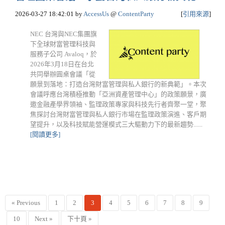
2026-03-27 18:42:01
by
AccessUs
@
ContentParty
[
引用來源
]
NEC 台灣與NEC集團旗
下全球財富管理科技與
服務子公司 Avaloq，於
2026年3月18日在台北
共同舉辦圓桌會議「從
願景到落地：打造台灣財富管理與私人銀行的新典範」。本次
會議呼應台灣積極推動「亞洲資產管理中心」的政策願景，廣
邀金融產學界領袖、監理政策專家與科技先行者齊聚一堂，聚
焦探討台灣財富管理與私人銀行市場在監理政策演進、客戶期
望提升，以及科技賦能營運模式三大驅動力下的最新趨勢......
[閱讀更多]
« Previous
1
2
3
4
5
6
7
8
9
10
Next »
下十頁 »