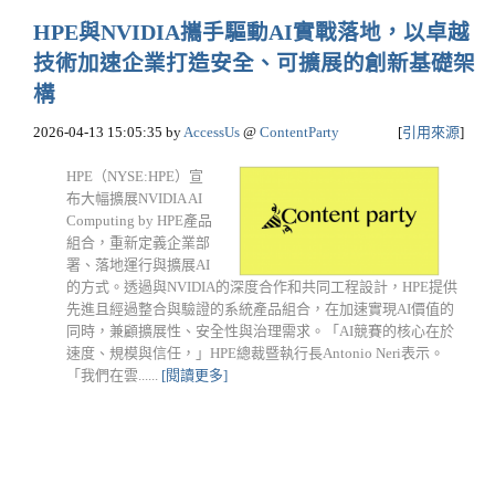
HPE與NVIDIA攜手驅動AI實戰落地，以卓越
技術加速企業打造安全、可擴展的創新基礎架
構
2026-04-13 15:05:35
by
AccessUs
@
ContentParty
[
引用來源
]
HPE（NYSE:HPE）宣
布大幅擴展NVIDIA AI
Computing by HPE產品
組合，重新定義企業部
署、落地運行與擴展AI
的方式。透過與NVIDIA的深度合作和共同工程設計，HPE提供
先進且經過整合與驗證的系統產品組合，在加速實現AI價值的
同時，兼顧擴展性、安全性與治理需求。「AI競賽的核心在於
速度、規模與信任，」HPE總裁暨執行長Antonio Neri表示。
「我們在雲......
[閱讀更多]