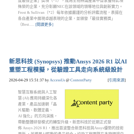
度最佳企業」獎項（*1），成為生物辨識產業中首家獲得此項
殊榮的企業，充分彰顯NEC在該領域的領導地位與創新實力。
Frost & Sullivan（*2）每年依據嚴謹的分析評鑑流程，表揚在
各自產業中展現卓越表現的企業，並頒發「最佳實務獎」
（Best......
[閱讀更多]
新思科技 (Synopsys) 推動Ansys 2026 R1 以AI
重塑工程模擬，從驗證工具走向系統級設計
2026-04-29 15:51:37
by
AccessUs
@
ContentParty
[
引用來源
]
智慧互聯系統與人工智
慧 (AI) 應用持續深化各
產業，產品加速朝「晶
片驅動、軟體定義、
AI 強化」的方向演進，
帶動整體研發模式的轉型升級。新思科技於近期正式發
佈 Ansys 2026 R1，推出首波整合新思科技與Ansys優勢的技術
更新 ，並擴展AI驅動的產品組合，協助工程團隊在多物理場交