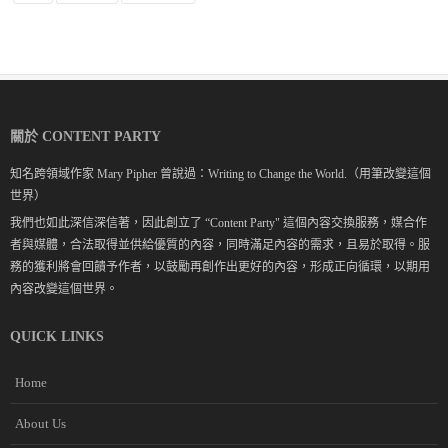
關於 CONTENT PARTY
知名跨領域作家 Mary Pipher 曾說過：Writing to Change the World.（用筆改變這個
世界）
我們也如此深信深信著，因此創立了 “Content Party" 這個內容交換服務，媒合作
者與媒體，合法取得並供給優質的內容，同時滿足內容的需求，且易於取得。服
務的獲利將會回饋予作者，以鼓勵再創作出更好的內容，形成正向循環，以期用
內容改變這個世界。
QUICK LINKS
Home
About Us