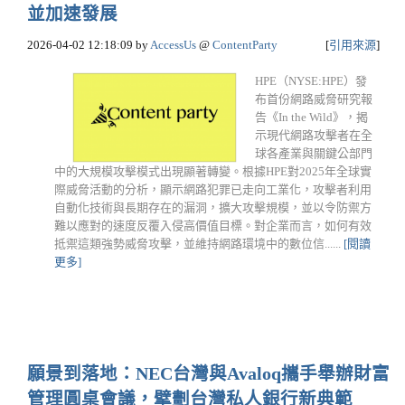
並加速發展
2026-04-02 12:18:09
by
AccessUs
@
ContentParty
[
引用來源
]
HPE（NYSE:HPE）發
布首份網路威脅研究報
告《In the Wild》，揭
示現代網路攻擊者在全
球各產業與關鍵公部門
中的大規模攻擊模式出現顯著轉變。根據HPE對2025年全球實
際威脅活動的分析，顯示網路犯罪已走向工業化，攻擊者利用
自動化技術與長期存在的漏洞，擴大攻擊規模，並以令防禦方
難以應對的速度反覆入侵高價值目標。對企業而言，如何有效
抵禦這類強勢威脅攻擊，並維持網路環境中的數位信......
[閱讀
更多]
願景到落地：NEC台灣與Avaloq攜手舉辦財富
管理圓桌會議，擘劃台灣私人銀行新典範