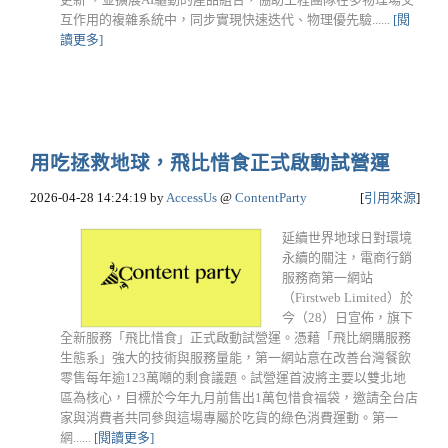
互作用的複雜系統中，同步實現快速迭代、物理優先驗......
[閱
讀更多]
用吃拯救地球，飛比惜食正式啟動試營運
2026-04-28 14:24:19
by
AccessUs
@
ContentParty
[
引用來源
]
延續世界地球日對環境
永續的關注，電商行銷
服務商第一網站
（Firstweb Limited）於
今（28）日宣佈，旗下
全新服務「飛比惜食」正式啟動試營運。憑藉「飛比網購服務
生態系」強大的技術與服務量能，第一網站意在改善台灣餐飲
零售每年逾123萬噸的剩食議題。試營運首波將主要以雙北地
區為核心，目標於今年九月前售出1萬包惜食福袋，邀請全台店
家與消費者共同參與這場專屬於吃貨的綠色消費運動。第一
網......
[閱讀更多]