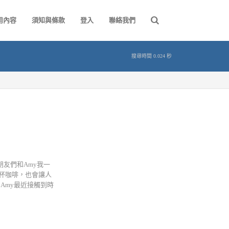
用內容
須知與條款
登入
聯絡我們
搜尋時間 0.024 秒
多朋友們和Amy我一
杯咖啡，也會讓人
Amy最近接觸到時