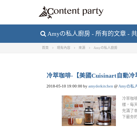
Amyの私人廚房 - 所有的文章 - 共
首頁
現有內容
來源
Amyの私人廚房
冷萃咖啡-【美國Cuisinart自
2018-05-10 19:00:00
by
amyderkitchen
@
Amyの私
冷萃咖啡
樣，每
充滿了
下最夯的