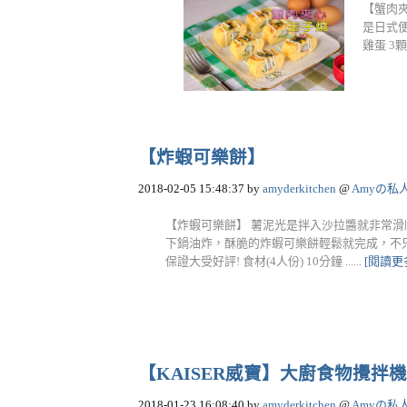
【蟹肉
是日式便
雞蛋 3顆 ..
【炸蝦可樂餅】
2018-02-05 15:48:37
by
amyderkitchen
@
Amyの私
【炸蝦可樂餅】 薯泥光是拌入沙拉醬就非常
下鍋油炸，酥脆的炸蝦可樂餅輕鬆就完成，不
保證大受好評! 食材(4人份) 10分鐘 ......
[閱讀更
【KAISER威寶】大廚食物攪拌機
2018-01-23 16:08:40
by
amyderkitchen
@
Amyの私