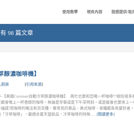
使用教學
現有內容
我想提供/取
有 98 篇文章
動冷萃醇濃咖啡機】
人廚房
[
引用來源
]
-【美國Cuisinart自動冷萃醇濃咖啡機】 再忙也要和您喝一杯咖啡!!!相信很
天都會喝上一杯香醇的咖啡，無論是早餐或是下午茶時刻，或是飯後也要來上一
幸福感!而咖啡的喝法有百百種，像常見的單品、美式咖啡、拿鐵都各有愛好者。
「冷萃咖啡」，最適合夏天當飲品，冷萃咖啡的特殊......
[閱讀更多]