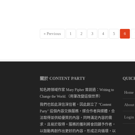
« Previous
1
2
3
4
5
6
關於 CONTENT PARTY
QUIC
知名跨領域作家 Mary Pipher 曾說過：Writing to
Home
Change the World.（用筆改變這個世界）
我們也如此深信深信著，因此創立了 “Content
About
Party" 這個內容交換服務，媒合作者與媒體，合
Login
法取得並供給優質的內容，同時滿足內容的需
求，且易於取得。服務的獲利將會回饋予作者，
以鼓勵再創作出更好的內容，形成正向循環，以