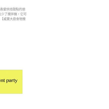
是喜愛烘焙甜點的朋
不能少了攪拌機，它可
員【威寶大廚食物攪