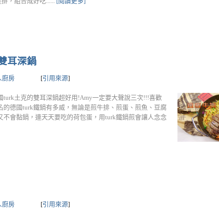
，組合成好吃......
[閱讀更多]
紋雙耳深鍋
人廚房
[
引用來源
]
國turk土克的雙耳深鍋超好用!Amy一定要大聲說三次!!!喜歡
的德國turk鐵鍋有多威，無論是煎牛排、煎蛋、煎魚、豆腐
不會黏鍋，連天天要吃的荷包蛋，用turk鐵鍋煎會讓人念念
人廚房
[
引用來源
]