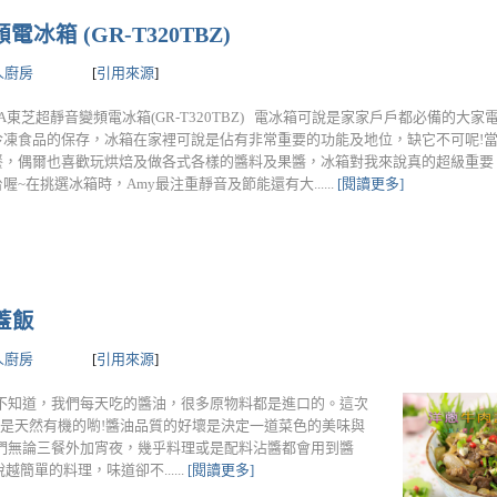
冰箱 (GR-T320TBZ)
人廚房
[
引用來源
]
IBA東芝超靜音變頻電冰箱(GR-T320TBZ) 電冰箱可說是家家戶戶都必備的大
冷凍食品的保存，冰箱在家裡可說是佔有非常重要的功能及地位，缺它不可呢!當
餐，偶爾也喜歡玩烘焙及做各式各樣的醬料及果醬，冰箱對我來說真的超級重要
喔~在挑選冰箱時，Amy最注重靜音及節能還有大......
[閱讀更多]
蓋飯
人廚房
[
引用來源
]
定不知道，我們每天吃的醬油，很多原物料都是進口的。這次
而且是天然有機的喲!醬油品質的好壞是決定一道菜色的美味與
們無論三餐外加宵夜，幾乎料理或是配料沾醬都會用到醬
簡單的料理，味道卻不......
[閱讀更多]