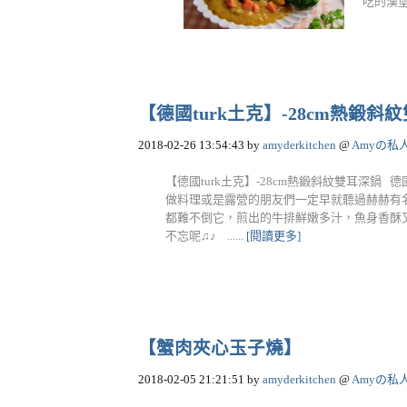
吃的漢堡排
【德國turk土克】-28cm熱鍛斜
2018-02-26 13:54:43
by
amyderkitchen
@
Amyの私
【德國turk土克】-28cm熱鍛斜紋雙耳深鍋 德
做料理或是露營的朋友們一定早就聽過赫赫有名
都難不倒它，煎出的牛排鮮嫩多汁，魚身香酥又
不忘呢♫♪ ......
[閱讀更多]
【蟹肉夾心玉子燒】
2018-02-05 21:21:51
by
amyderkitchen
@
Amyの私