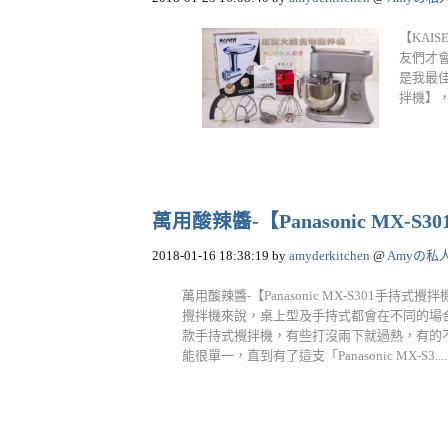
【KA
友們才會
是我最
拌機】，
萬用酸辣醬-【Panasonic MX-
2018-01-16 18:38:19
by
amyderkitchen
@
Amyの私
萬用酸辣醬-【Panasonic MX-S301手
攪拌機來說，桌上型及手持式都會在不同的場
款手持式攪拌機，有些打沒兩下就過熱，有的
能很單一，直到有了這支「Panasonic MX-S3.....