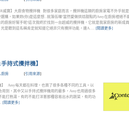
ISER威寶】大廚食物攪拌機 對很多家庭而言，攪拌機這類的廚房家電不外乎就
選購，如果妳(你)是這麼想...就落伍囉!當然愛做烘焙甜點的Amy在廚房裡絕
佳的廚房好幫手呢!這次我終於找到一台超威的攪拌機，它就是我家廚房的新成
光是聽到這名稱肯定就知道它絕非只有攪拌功能，連A......
[閱讀更多]
S301手持式攪拌機】
人廚房
[
引用來源
]
持式攪拌機】 Amy每天都在料理，也買了很多各種不同的工具。以
合用到，其中又以手持式攪拌機用的最多，Amy也用過很多
不能打熱湯，有的不能打洋蔥那種容易出水的蔬菜，有的功
.
[閱讀更多]