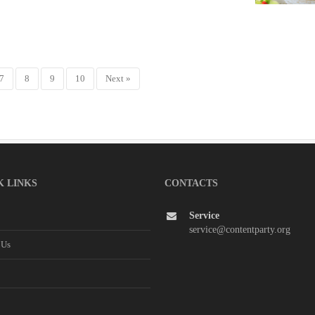
7
8
9
10
Next »
K LINKS
CONTACTS
Service
service@contentparty.org
 Us