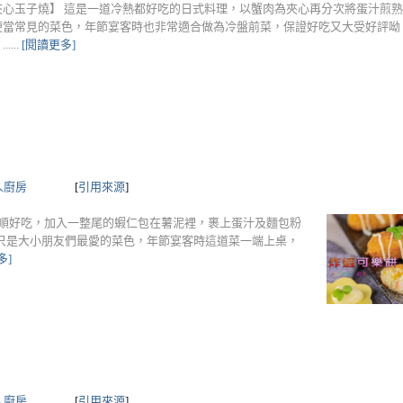
夾心玉子燒】 這是一道冷熱都好吃的日式料理，以蟹肉為夾心再分次將蛋汁煎
當常見的菜色，年節宴客時也非常適合做為冷盤前菜，保證好吃又大受好評呦 食材
....
[閱讀更多]
人廚房
[
引用來源
]
滑順好吃，加入一整尾的蝦仁包在薯泥裡，裹上蛋汁及麵包粉
只是大小朋友們最愛的菜色，年節宴客時這道菜一端上桌，
多]
人廚房
[
引用來源
]