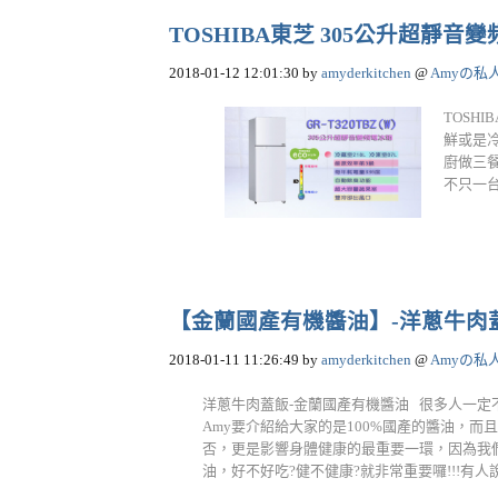
TOSHIBA東芝 305公升超靜音變頻電
2018-01-12 12:01:30
by
amyderkitchen
@
Amyの私
TOSH
鮮或是
廚做三
不只一台
【金蘭國產有機醬油】-洋蔥牛肉
2018-01-11 11:26:49
by
amyderkitchen
@
Amyの私
洋蔥牛肉蓋飯-金蘭國產有機醬油 很多人一
Amy要介紹給大家的是100%國產的醬油，
否，更是影響身體健康的最重要一環，因為我
油，好不好吃?健不健康?就非常重要囉!!!有人說越