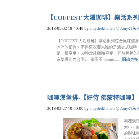
【COFFEST 大隱珈琲】樂活
2018-05-02 18:40:49
by
amyderkitchen
@
Amyの私
【COFFEST 大隱珈琲】樂活系列綜合風味
冰淬的都有，不過這次要來推的是濾掛式咖啡
是一種享受，68秒就能隨時享受一杯熱騰騰的
家準備的內容喲♫ 來看看 momo......
[閱讀更多
咖哩漢堡排-【好侍 佛蒙特咖哩】
2018-03-27 19:00:00
by
amyderkitchen
@
Amyの私
咖哩漢
大小，
的甜味