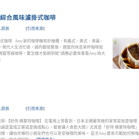
系列綜合風味濾掛式咖啡
人廚房
[
引用來源
]
濾掛式咖啡 Amy家的咖啡機有好幾種，有義式、美式、滴漏、
。現代人生活忙碌，過的都很緊張，適度的休息來杯咖啡就
現磨等級咖啡，要怎樣才能辦到呢?請務必要來看看Amy為大
]
人廚房
[
引用來源
]
堡排-【好侍 佛蒙特咖哩】 在電視上常看到，日本主婦最常做的家常菜就是咖哩
無論是當成正餐或是做成點心，都會讓人食慾大開♫ 尤其是「好侍 佛蒙特咖哩
咖哩，讓怕辛辣的小朋友們也可以享受咖哩的美味。 這次Amy要來示範如何熬