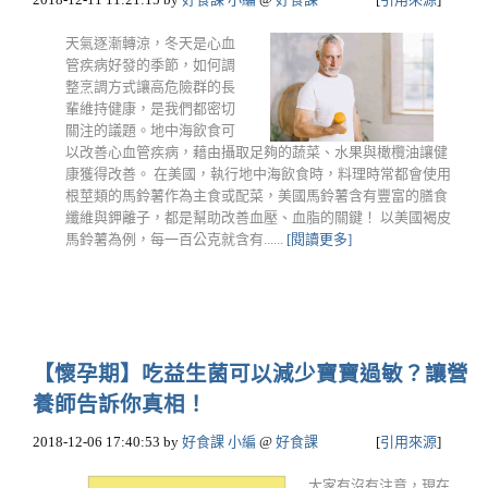
天氣逐漸轉涼，冬天是心血
管疾病好發的季節，如何調
整烹調方式讓高危險群的長
輩維持健康，是我們都密切
關注的議題。地中海飲食可
以改善心血管疾病，藉由攝取足夠的蔬菜、水果與橄欖油讓健
康獲得改善。 在美國，執行地中海飲食時，料理時常都會使用
根莖類的馬鈴薯作為主食或配菜，美國馬鈴薯含有豐富的膳食
纖維與鉀離子，都是幫助改善血壓、血脂的關鍵！ 以美國褐皮
馬鈴薯為例，每一百公克就含有......
[閱讀更多]
【懷孕期】吃益生菌可以減少寶寶過敏？讓營
養師告訴你真相！
2018-12-06 17:40:53
by
好食課 小編
@
好食課
[
引用來源
]
大家有沒有注意，現在