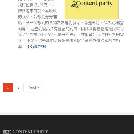
我們僅攝取了6成，且
許多還來自於不易吸收
的蔬菜，若想要好好補
鈣，第一個想到的食物常常是乳製品，像是鮮奶、保久乳和起
司等。 這些乳製品含有豐富的鈣質，因此國健署也建議民眾每
天至少要攝取360至480毫升的鮮乳，才能補足我們對鈣質的需
求！ 不過，這些乳製品是怎麼做的呢？就讓好食課解析牛奶
與......
[閱讀更多]
1
2
Next »
關於 CONTENT PARTY