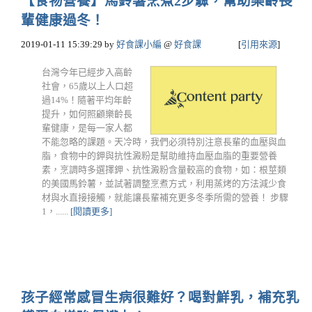
【食物營養】馬鈴薯烹煮2步驟，幫助樂齡長
輩健康過冬！
2019-01-11 15:39:29
by
好食課小編
@
好食課
[
引用來源
]
台灣今年已經步入高齡
社會，65歲以上人口超
過14%！隨著平均年齡
提升，如何照顧樂齡長
輩健康，是每一家人都
不能忽略的課題。天冷時，我們必須特別注意長輩的血壓與血
脂，食物中的鉀與抗性澱粉是幫助維持血壓血脂的重要營養
素，烹調時多選擇鉀、抗性澱粉含量較高的食物，如：根莖類
的美國馬鈴薯，並試著調整烹煮方式，利用蒸烤的方法減少食
材與水直接接觸，就能讓長輩補充更多冬季所需的營養！ 步驟
1，......
[閱讀更多]
孩子經常感冒生病很難好？喝對鮮乳，補充乳