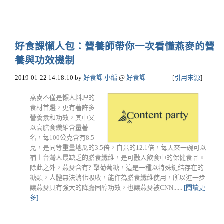
好食課懶人包：營養師帶你一次看懂燕麥的營
養與功效機制
2019-01-22 14:18:10
by
好食課 小編
@
好食課
[
引用來源
]
燕麥不僅是懶人料理的
食材首選，更有著許多
營養素和功效，其中又
以高膳食纖維含量著
名，每100公克含有8.5
克，是同等重量地瓜的3.5倍，白米的12.1倍，每天來一碗可以
補上台灣人最缺乏的膳食纖維，是可融入飲食中的保健食品。
除此之外，燕麥含有?-聚葡萄糖，這是一種以特殊鍵結存在的
糖類，人體無法消化吸收，能作為膳食纖維使用，所以進一步
讓燕麥具有強大的降膽固醇功效，也讓燕麥被CNN......
[閱讀更
多]