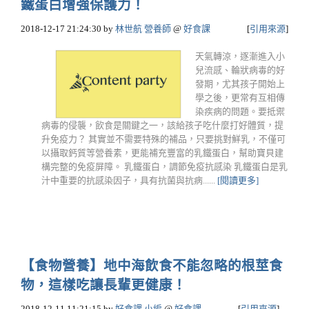
鐵蛋白增強保護力！
2018-12-17 21:24:30
by
林世航 營養師
@
好食課
[
引用來源
]
天氣轉涼，逐漸進入小
兒流感、輪狀病毒的好
發期，尤其孩子開始上
學之後，更常有互相傳
染疾病的問題。要抵禦
病毒的侵襲，飲食是關鍵之一，該給孩子吃什麼打好體質，提
升免疫力？ 其實並不需要特殊的補品，只要挑對鮮乳，不僅可
以攝取鈣質等營養素，更能補充豐富的乳鐵蛋白，幫助寶貝建
構完整的免疫屏障。 乳鐵蛋白，調節免疫抗感染 乳鐵蛋白是乳
汁中重要的抗感染因子，具有抗菌與抗病......
[閱讀更多]
【食物營養】地中海飲食不能忽略的根莖食
物，這樣吃讓長輩更健康！
2018-12-11 11:21:15
by
好食課 小編
@
好食課
[
引用來源
]