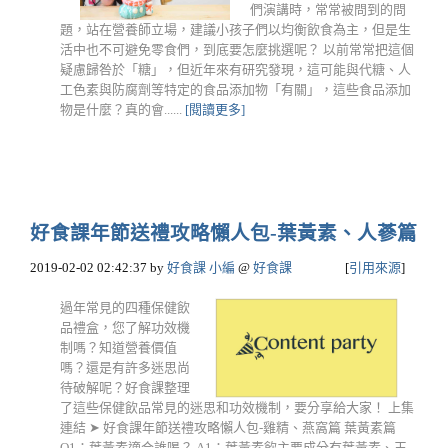
們演講時，常常被問到的問
題，站在營養師立場，建議小孩子們以均衡飲食為主，但是生
活中也不可避免零食們，到底要怎麼挑選呢？ 以前常常把這個
疑慮歸咎於「糖」，但近年來有研究發現，這可能與代糖、人
工色素與防腐劑等特定的食品添加物「有關」，這些食品添加
物是什麼？真的會......
[閱讀更多]
好食課年節送禮攻略懶人包-葉黃素、人蔘篇
2019-02-02 02:42:37
by
好食課 小編
@
好食課
[
引用來源
]
過年常見的四種保健飲
品禮盒，您了解功效機
制嗎？知道營養價值
嗎？還是有許多迷思尚
待破解呢？好食課整理
了這些保健飲品常見的迷思和功效機制，要分享給大家！ 上集
連結 ➤ 好食課年節送禮攻略懶人包-雞精、燕窩篇 葉黃素篇
Q1：葉黃素適合誰喝？ A1：葉黃素飲主要成分有葉黃素、玉