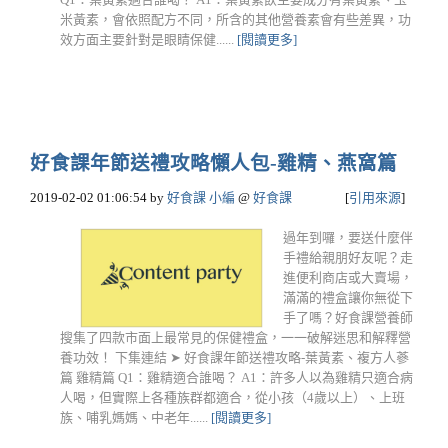
米黃素，會依照配方不同，所含的其他營養素會有些差異，功
效方面主要針對是眼睛保健......
[閱讀更多]
好食課年節送禮攻略懶人包-雞精、燕窩篇
2019-02-02 01:06:54
by
好食課 小編
@
好食課
[
引用來源
]
過年到囉，要送什麼伴
手禮給親朋好友呢？走
進便利商店或大賣場，
滿滿的禮盒讓你無從下
手了嗎？好食課營養師
搜集了四款市面上最常見的保健禮盒，一一破解迷思和解釋營
養功效！ 下集連結 ➤ 好食課年節送禮攻略-葉黃素、複方人蔘
篇 雞精篇 Q1：雞精適合誰喝？ A1：許多人以為雞精只適合病
人喝，但實際上各種族群都適合，從小孩（4歲以上）、上班
族、哺乳媽媽、中老年......
[閱讀更多]