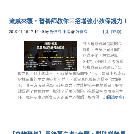
流感來襲，營養師教你三招增強小孩保護力！
2019-01-16 17:16:40
by
好食課 小編
@
好食課
[
引用來源
]
冬天是感冒與流感的高
峰期，許多小兒科開始
絡繹不絕，根據報導，
0-4歲小孩的上呼吸道感
染與感冒就診率為全年
齡之冠，且比起成人，小孩帶病毒時間多了4天，這讓小孩成為
家裡病毒的主要傳染者。 然而，感冒再吃藥是治標不治本的行
為，唯一方法是提高小孩免疫力，才能避免一再地感冒！好食
課舉辦了媽媽教室，邀請了前馬偕醫院小兒過敏免疫風溼科主
任，現任聖康診所負責人的黃立心醫師、好食課......
[閱讀更多]