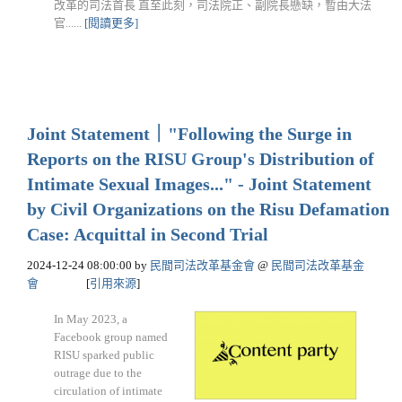
改革的司法首長 直至此刻，司法院正、副院長懸缺，暫由大法
官......
[閱讀更多]
Joint Statement｜"Following the Surge in
Reports on the RISU Group's Distribution of
Intimate Sexual Images..." - Joint Statement
by Civil Organizations on the Risu Defamation
Case: Acquittal in Second Trial
2024-12-24 08:00:00
by
民間司法改革基金會
@
民間司法改革基金
會
[
引用來源
]
In May 2023, a
Facebook group named
RISU sparked public
outrage due to the
circulation of intimate