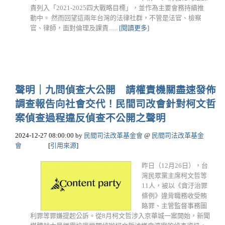
責列入「2021-2025四大戰略目標」，並作為主要會務持續推
動中。 然而回望這兩年台灣的法律社群，不管是法官、檢察
官、律師，面對倫理及課責......
[閱讀更多]
聲明｜九問偵查大公開 請權責機關盡速發佈
調查報告向社會交代！民間司改會針對柯文哲
案偵查過程違反偵查不公開之聲明
2024-12-27 08:00:00
by
民間司法改革基金會
@
民間司法改革基金
會
[
引用來源
]
昨日（12月26日），台
灣民眾黨主席柯文哲等
11人，被以《貪汙治罪
條例》違背職務收受賄
賂罪、主管監督事務圖
利罪等罪嫌提起公訴。從8月柯文哲涉入京華城一案開始，新聞