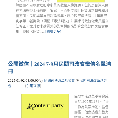
範圍顯不足以處理如今多重的數位人權議題，但仍是台灣人民
在司法途徑上僅有的「窄廊」。而對於現行個資法之缺失和改
善方向，民間與學界已討論多年，現今因憲法法庭111年度憲
判字第13號判決（簡稱「憲法判決」）要求行政院做出具體立
法修正，尤其要求建置外部監督機關來監管公私部門之個資蒐
用，我國《個資......
[閱讀更多]
公開徵信｜2024 7-9月民間司改會徵信名單清
冊
2025-01-02 08:00:00
by
民間司法改革基金會
@
民間司法改革基金
會
[
引用來源
]
民間司法改革基金會成
立於1995年11月。主要
工作為法案推動、監督
評鑑、個案追蹤與教育
推廣。改革的力量必須