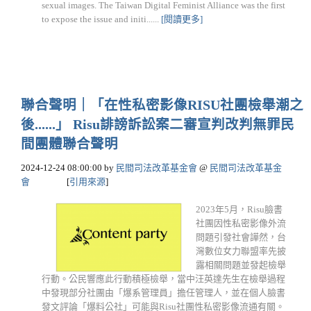
sexual images. The Taiwan Digital Feminist Alliance was the first
to expose the issue and initi......
[閱讀更多]
聯合聲明｜「在性私密影像RISU社團檢舉潮之
後......」 Risu誹謗訴訟案二審宣判改判無罪民
間團體聯合聲明
2024-12-24 08:00:00
by
民間司法改革基金會
@
民間司法改革基金
會
[
引用來源
]
2023年5月，Risu臉書
社團因性私密影像外流
問題引發社會譁然，台
灣數位女力聯盟率先披
露相關問題並發起檢舉
行動。公民響應此行動積極檢舉，當中汪英達先生在檢舉過程
中發現部分社團由「爆系管理員」擔任管理人，並在個人臉書
發文評論「爆料公社」可能與Risu社團性私密影像流通有關。