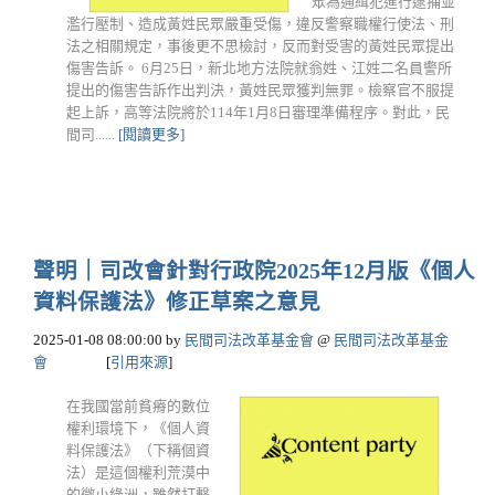
眾為通緝犯進行逮捕並
濫行壓制、造成黃姓民眾嚴重受傷，違反警察職權行使法、刑
法之相關規定，事後更不思檢討，反而對受害的黃姓民眾提出
傷害告訴。 6月25日，新北地方法院就翁姓、江姓二名員警所
提出的傷害告訴作出判決，黃姓民眾獲判無罪。檢察官不服提
起上訴，高等法院將於114年1月8日審理準備程序。對此，民
間司......
[閱讀更多]
聲明｜司改會針對行政院2025年12月版《個人
資料保護法》修正草案之意見
2025-01-08 08:00:00
by
民間司法改革基金會
@
民間司法改革基金
會
[
引用來源
]
在我國當前貧瘠的數位
權利環境下，《個人資
料保護法》（下稱個資
法）是這個權利荒漠中
的微小綠洲，雖然打擊