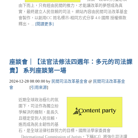
由下而上，只有經由民間的推力，才能讓改革的夢想成為真
實，最終建立人民信賴的司法。 網站內容由民間司法改革基金
會製作，以創用CC 姓名標示-相同方式分享 4.0 國際 授權條款
釋出。 ...
[閱讀更多]
座談會｜【法官法修法四週年：多元的司法課
責】 系列座談第一場
2024-12-28 08:00:00
by
民間司法改革基金會
@
民間司法改革基金
會
[
引用來源
]
近期全球政治極化的氛
圍下，司法作為獨立紛
爭解決的機制，能長久
且穩定受到人民信賴，
進而成為民主韌性的基
石，是全球法律社群努力的目標。國際法學家委員會
（International Commission of Jurists，下稱ICJ）將強化司法課