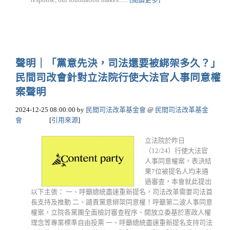
聲明｜「黨意先決，司法還要被綁架多久？」
民間司改會針對立法院行使大法官人事同意權
案聲明
2024-12-25 08:00:00
by
民間司法改革基金會
@
民間司法改革基金
會
[
引用來源
]
立法院於昨日
（12/24）行使大法官
人事同意權案，表決結
果7位被提名人均未通
過審查，本會就此提出
以下主張： 一、呼籲總統盡速重新提名，司法改革需要司法首
長支持及推動 二、譴責黨意綁架同意權！呼籲第二波人事同意
權案，立院各黨團全面檢討審查程序、開放立委基於憲政人權
理念等專業標準自由投票 一、呼籲總統盡速重新提名支持司法