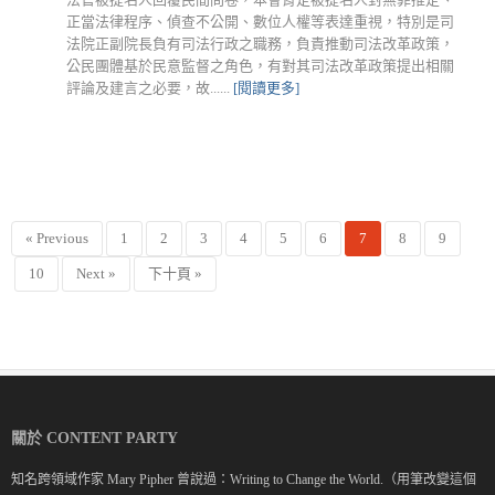
正當法律程序、偵查不公開、數位人權等表達重視，特別是司
法院正副院長負有司法行政之職務，負責推動司法改革政策，
公民團體基於民意監督之角色，有對其司法改革政策提出相關
評論及建言之必要，故......
[閱讀更多]
« Previous
1
2
3
4
5
6
7
8
9
10
Next »
下十頁 »
關於 CONTENT PARTY
知名跨領域作家 Mary Pipher 曾說過：Writing to Change the World.（用筆改變這個