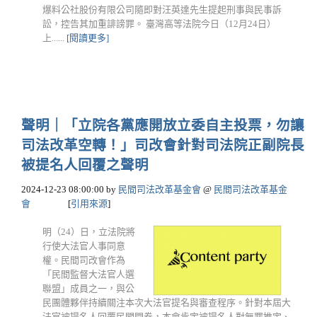
爆料公社股份有限公司隨即對汪英達先生提起刑事與民事訴
訟，控告其加重誹謗罪。 臺灣高等法院今日（12月24日）
上......
[閱讀更多]
聲明｜「立院各黨應開放立委自主投票，勿讓
司法改革空轉！」司改會針對司法院正副院長
被提名人回覆之聲明
2024-12-23 08:00:00
by
民間司法改革基金會
@
民間司法改革基金
會
[
引用來源
]
明（24）日，立法院將
行使大法官人事同意
權。民間司改會作為
「民間監督大法官人選
聯盟」成員之一，與公
民團體夥伴持續關注本次大法官提名與審查程序。針對本屆大
法官被提名人回覆民間問卷，本會肯定被提名人對無罪推定、