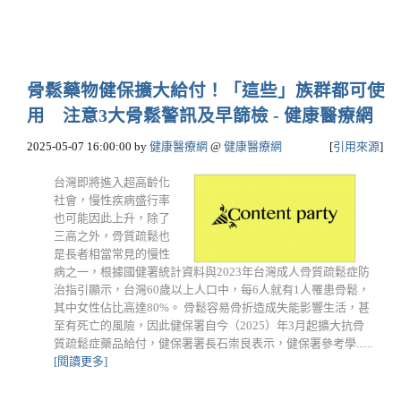
骨鬆藥物健保擴大給付！「這些」族群都可使
用 注意3大骨鬆警訊及早篩檢 - 健康醫療網
2025-05-07 16:00:00
by
健康醫療網
@
健康醫療網
[
引用來源
]
台灣即將進入超高齡化
社會，慢性疾病盛行率
也可能因此上升，除了
三高之外，骨質疏鬆也
是長者相當常見的慢性
病之一，根據國健署統計資料與2023年台灣成人骨質疏鬆症防
治指引顯示，台灣60歲以上人口中，每6人就有1人罹患骨鬆，
其中女性佔比高達80%。 骨鬆容易骨折造成失能影響生活，甚
至有死亡的風險，因此健保署自今（2025）年3月起擴大抗骨
質疏鬆症藥品給付，健保署署長石崇良表示，健保署參考學......
[閱讀更多]