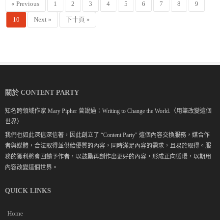
« Previous
1
2
3
4
5
6
7
8
9
10
Next »
下十頁 »
關於 CONTENT PARTY
知名跨領域作家 Mary Pipher 曾說過：Writing to Change the World.（用筆改變這個
世界）
我們也如此深信深信著，因此創立了 “Content Party" 這個內容交換服務，媒合作
者與媒體，合法取得並供給優質的內容，同時滿足內容的需求，且易於取得。服
務的獲利將會回饋予作者，以鼓勵再創作出更好的內容，形成正向循環，以期用
內容改變這個世界。
QUICK LINKS
Home