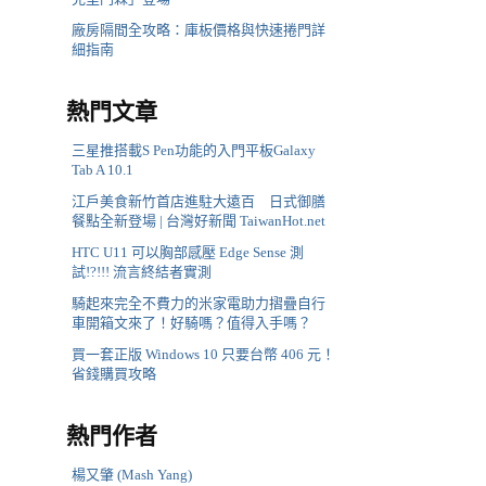
廠房隔間全攻略：庫板價格與快速捲門詳
細指南
熱門文章
三星推搭載S Pen功能的入門平板Galaxy
Tab A 10.1
江戶美食新竹首店進駐大遠百 日式御膳
餐點全新登場 | 台灣好新聞 TaiwanHot.net
HTC U11 可以胸部感壓 Edge Sense 測
試!?!!! 流言終結者實測
騎起來完全不費力的米家電助力摺疊自行
車開箱文來了！好騎嗎？值得入手嗎？
買一套正版 Windows 10 只要台幣 406 元！
省錢購買攻略
熱門作者
楊又肇 (Mash Yang)