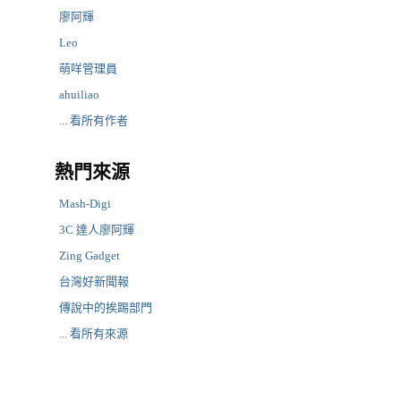
廖阿輝
Leo
萌咩管理員
ahuiliao
... 看所有作者
熱門來源
Mash-Digi
3C 達人廖阿輝
Zing Gadget
台灣好新聞報
傳說中的挨踢部門
... 看所有來源