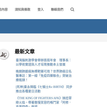
用內容
須知與條款
登入
聯絡我們
最新文章
臺灣腦刺激學會舉辦首屆年會 理事長：
以學術實證與人才培育推動本土發展
晚期肺腺癌無標靶藥可用？世界肺癌日名
醫專訪：第一線「免疫四藥聯合」突破治
療瓶頸！
[死神]東永降臨《七騎士Re:BIRTH》 同步
推出各種夏日活動
《THE KING OF FIGHTERS AFK》操控翠
綠火焰、帶著傲慢笑容的格鬥家「阿修．
克里門森」登場