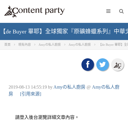
【de Buyer 畢耶】全球獨家『原礦蜂蠟系列』中華
首頁
現有內容
Amyの私人廚房
Amyの私人廚房
【de Buyer 畢
2019-08-13 14:55:19
by
Amyの私人廚房
@
Amyの私人廚
房
[引用來源]
請登入後台瀏覽詳細文章內容。