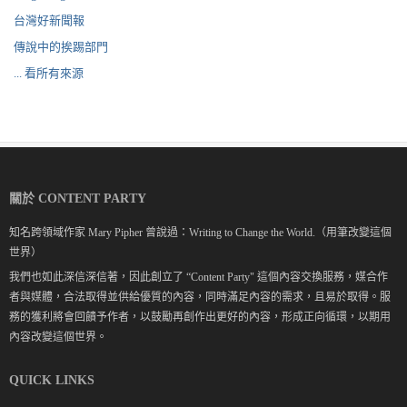
台灣好新聞報
傳說中的挨踢部門
... 看所有來源
關於 CONTENT PARTY
知名跨領域作家 Mary Pipher 曾說過：Writing to Change the World.（用筆改變這個
世界）
我們也如此深信深信著，因此創立了 “Content Party" 這個內容交換服務，媒合作
者與媒體，合法取得並供給優質的內容，同時滿足內容的需求，且易於取得。服
務的獲利將會回饋予作者，以鼓勵再創作出更好的內容，形成正向循環，以期用
內容改變這個世界。
QUICK LINKS