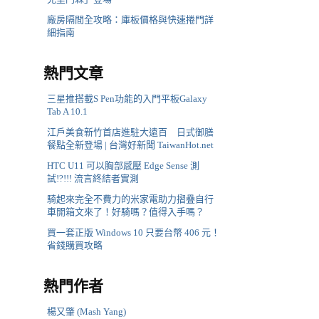
廠房隔間全攻略：庫板價格與快速捲門詳
細指南
熱門文章
三星推搭載S Pen功能的入門平板Galaxy
Tab A 10.1
江戶美食新竹首店進駐大遠百 日式御膳
餐點全新登場 | 台灣好新聞 TaiwanHot.net
HTC U11 可以胸部感壓 Edge Sense 測
試!?!!! 流言終結者實測
騎起來完全不費力的米家電助力摺疊自行
車開箱文來了！好騎嗎？值得入手嗎？
買一套正版 Windows 10 只要台幣 406 元！
省錢購買攻略
熱門作者
楊又肇 (Mash Yang)