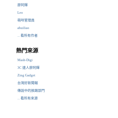
廖阿輝
Leo
萌咩管理員
ahuiliao
... 看所有作者
熱門來源
Mash-Digi
3C 達人廖阿輝
Zing Gadget
台灣好新聞報
傳說中的挨踢部門
... 看所有來源