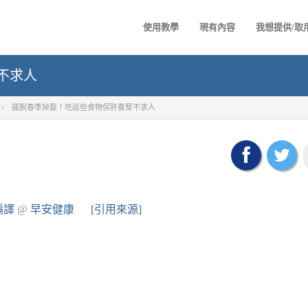
使用教學
現有內容
我想提供/取
不求人
擺脫春季掉髮！吃這些食物保肝養腎不求人
編譯
@
早安健康
[引用來源]