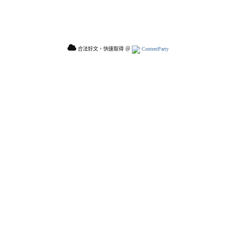
合法好文，快速取得 ＠
ContentParty