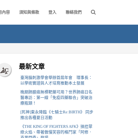
用內容
須知與條款
登入
聯絡我們
最新文章
臺灣腦刺激學會舉辦首屆年會 理事長：
以學術實證與人才培育推動本土發展
晚期肺腺癌無標靶藥可用？世界肺癌日名
醫專訪：第一線「免疫四藥聯合」突破治
療瓶頸！
[死神]東永降臨《七騎士Re:BIRTH》 同步
推出各種夏日活動
《THE KING OF FIGHTERS AFK》操控翠
綠火焰、帶著傲慢笑容的格鬥家「阿修．
克里門森」登場