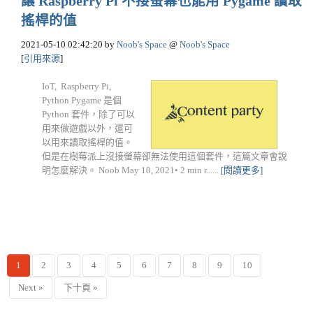
讓 Raspberry Pi 不接螢幕也能用 Pygame 讀取
搖桿的值
2021-05-10 02:42:20
by
Noob's Space
@
Noob's Space
[
引用來源
]
IoT, Raspberry Pi,
Python Pygame 是個
Python 套件，除了可以
用來做遊戲以外，還可
以用來讀取搖桿的值。
但是在樹莓派上沒接螢幕卻無法使用這個套件，這篇文章會說
明怎麼解決。 Noob May 10, 2021• 2 min r......
[閱讀更多]
1
2
3
4
5
6
7
8
9
10
Next »
下十頁 »