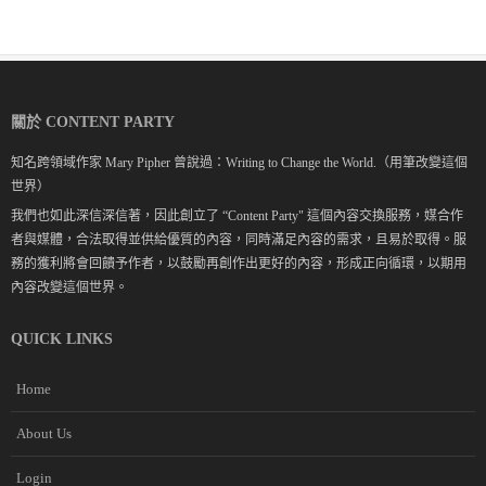
關於 CONTENT PARTY
知名跨領域作家 Mary Pipher 曾說過：Writing to Change the World.（用筆改變這個
世界）
我們也如此深信深信著，因此創立了 “Content Party" 這個內容交換服務，媒合作
者與媒體，合法取得並供給優質的內容，同時滿足內容的需求，且易於取得。服
務的獲利將會回饋予作者，以鼓勵再創作出更好的內容，形成正向循環，以期用
內容改變這個世界。
QUICK LINKS
Home
About Us
Login