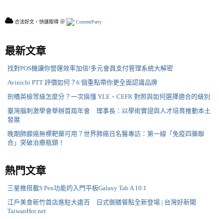
合法好文，快速取得 ＠
ContentParty
最新文章
找對POS機讓你營運效率加倍!多元會員支付管理系統大解密
Avinichi PTT 評價如何？6 個重點帶你更全面認識品牌
劍橋英檢等級怎麼分？一次搞懂 YLE、CEFR 對照與如何選擇適合的級別
臺灣腦刺激學會舉辦首屆年會 理事長：以學術實證與人才培育推動本土
發展
晚期肺腺癌無標靶藥可用？世界肺癌日名醫專訪：第一線「免疫四藥聯
合」突破治療瓶頸！
熱門文章
三星推搭載S Pen功能的入門平板Galaxy Tab A 10.1
江戶美食新竹首店進駐大遠百 日式御膳餐點全新登場 | 台灣好新聞
TaiwanHot.net