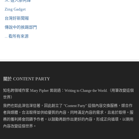
3C 達人廖阿輝
Zing Gadget
台灣好新聞報
傳說中的挨踢部門
... 看所有來源
關於 CONTENT PARTY
知名跨領域作家 Mary Pipher 曾說過：Writing to Change the World.（用筆改變這個
世界）
我們也如此深信深信著，因此創立了 “Content Party" 這個內容交換服務，媒合作
者與媒體，合法取得並供給優質的內容，同時滿足內容的需求，且易於取得。服
務的獲利將會回饋予作者，以鼓勵再創作出更好的內容，形成正向循環，以期用
內容改變這個世界。