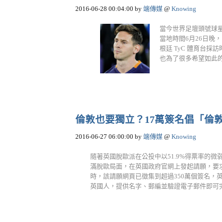
2016-06-28 00:04:00
by
端傳媒
@
Knowing
當今世界足壇頭號球星、
當地時間6月26日
根廷 TyC 體育台
也為了很多希望如此的人。
倫敦也要獨立？17萬簽名倡「倫
2016-06-27 06:00:00
by
端傳媒
@
Knowing
隨著英國脫歐派在公投中以51.9%得票率的
滿脫歐局面，在英國政府官網上發起請願，要求
時，該請願網頁已徵集到超過350萬個簽名，
英國人，提供名字、郵編並驗證電子郵件即可完成，