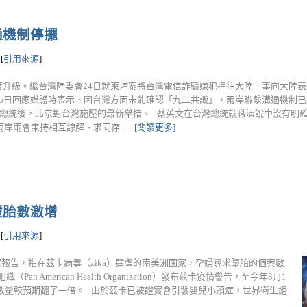
通機制停擺
[
引用來源
]
度升級。繼台灣陸委會24日就柬埔寨將台灣電信詐騙嫌犯押往大陸一事向大陸
25日回應媒體時表示，因台灣方面未能確認「九二共識」，兩岸聯繫溝通機制
台灣總統後，北京對台灣施壓的最新舉措。 蔡英文在台灣總統就職演說中沒有明
岸兩會秉持相互諒解、求同存......
[閱讀更多]
墮胎數激增
[
引用來源
]
究報告，指在茲卡病毒（zika）肆虐的南美洲國家，孕婦尋求墮胎的個案數
 American Health Organization）發布茲卡疫情警告，至今年3月1
數量較預期翻了一倍。 由於茲卡已被證實會引發嬰兒小頭症，世界衛生組