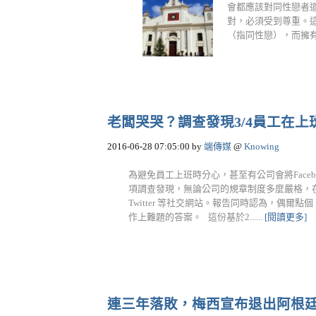
會都應該對同性戀者
對，必須受到尊重。
（指同性戀），而擁有良
老闆哭哭？調查發現3/4員工在上
2016-06-28 07:05:00
by
端傳媒
@
Knowing
為避免員工上班時分心，甚至有公司會將Face
項調查發現，無論公司的規章制度多麼嚴格，在美
Twitter 等社交網站。報告同時認為，偶爾
作上難題的答案。 這份基於2......
[閱讀更多]
連三年落敗，梅西宣布退出阿根