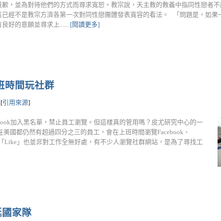
道歉，並為對待他們的方式而尋求寬恕。教宗說，天主教的教義中指同性戀者不
這已經不是教宗方濟各第一次對同性戀團體發表寬容的看法。 「問題是，如果
好的意願並尋求上......
[閱讀更多]
班時間玩社群
[
引用來源
]
book加入黑名單，禁止員工瀏覽。但這樣真的管用嗎？皮尤研究中心的一
國都仍然有超過四分之三的員工，會在上班時間瀏覽Facebook、
點個「Like」也並非對工作全無好處，有不少人瀏覽社群網站，是為了尋找工
廷國家隊