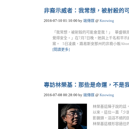
非裔示威者：我常想，被射殺的
2016-07-10 01:10:00
by
端傳媒
@
Knowing
「我常想，被射殺的可能會是我！」 華盛頓非裔居
覺得安全。」在7月7日晚，她與上千名和平
案。 5日凌晨，路易斯安那州的非裔小販Alton 
[閱讀更多]
專訪林榮基：那些是命運，不是
2016-07-08 00:28:00
by
端傳媒
@
Knowing
林榮基這陣子說的話，
以來，這位一直「少
影鏡頭，滔滔不絕的
林榮基這樣形容過往的自己