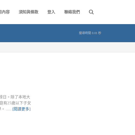
用內容
須知與條款
登入
聯絡我們
搜尋時間 0.01 秒
的放榜日。除了本地大
庭有25歲以下子女
....
[閱讀更多]