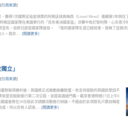
[
引用來源
]
獨得5次國際足協金球獎的阿根廷球員梅西（Lionel Messi）連續第3年倒
晚，阿根廷國家隊在美國舉行的「百年美洲國家盃」決賽中負於智利隊，心灰意冷
採訪時宣布，自即日起從國家隊退役。 「我的國家隊生涯已經結束，我做了這個
我非......
[閱讀更多]
敦獨立」
[
引用來源
]
微弱優勢取得勝利後，英國將正式啟動脫離歐盟。有支持留歐的英國民眾因不
就是否脫歐進行第二次公投，並提高通過門檻。截至香港時間27日上午6
英國議會將在28日就此次請願活動進行辯論。不過由於此項簽名只需自稱是
所以亦有人認為......
[閱讀更多]