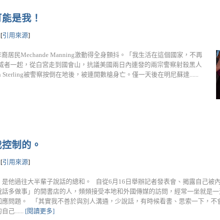
可能是我！
[
引用來源
]
民Mechande Manning激動得全身顫抖。「我生活在這個國家，不再
示威者一起，從白宮走到國會山，抗議美國兩日內連發的兩宗警察射殺黑人
Sterling被警察按倒在地後，被連開數槍身亡。僅一天後在明尼蘇達......
我控制的。
[
引用來源
]
是他過往大半輩子說話的總和。 自從6月16日舉辦記者發表會、揭露自己被
說話多做事」的開書店的人，頻頻接受本地和外國傳媒的訪問，經常一坐就是一
回應問題。 「其實我不善於與別人溝通，少說話，有時候看書、思索一下，不會
......
[閱讀更多]