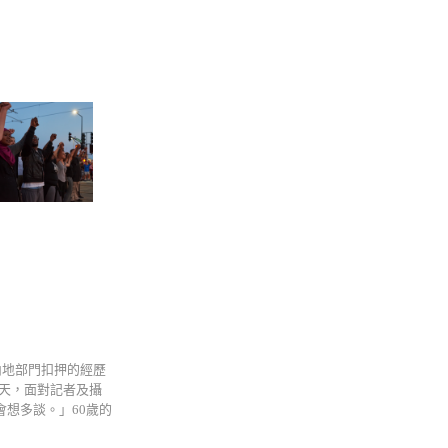
內地部門扣押的經歷
天，面對記者及攝
想多談。」60歲的