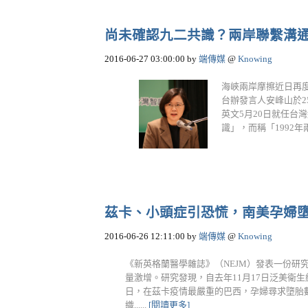
尚未確認九二共識？兩岸聯繫溝
2016-06-27 03:00:00
by
端傳媒
@
Knowing
海峽兩岸摩擦近日再
台辦發言人安峰山於
英文5月20日就任
識」，而稱「1992年兩
茲卡、小頭症引恐慌，南美孕婦
2016-06-26 12:11:00
by
端傳媒
@
Knowing
《新英格蘭醫學雜誌》（NEJM）發表一份研
量激增。研究發現，自去年11月17日泛美衛生組織（Pan
日，在茲卡疫情最嚴重的巴西，孕婦尋求墮胎
織......
[閱讀更多]