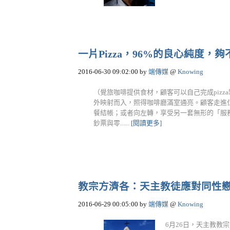
一片Pizza，96%的良心純度，
2016-06-30 09:02:00
by
端傳媒
@
Knowing
（覺旅咖啡提供食材，顧客可以自己完成pizza製
外映射而入，照得咖啡廳滿室通亮。顧客走進
餐結帳；或者向左轉，享受另一套無形的「服
鈔票與零......
[閱讀更多]
教宗方濟各：天主教徒應對同性
2016-06-29 00:05:00
by
端傳媒
@
Knowing
6月26日，天主教教宗