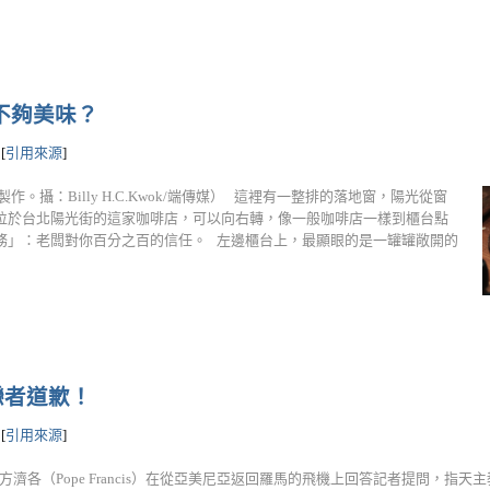
夠不夠美味？
[
引用來源
]
作。攝：Billy H.C.Kwok/端傳媒） 這裡有一整排的落地窗，陽光從窗
位於台北陽光街的這家咖啡店，可以向右轉，像一般咖啡店一樣到櫃台點
務」：老闆對你百分之百的信任。 左邊櫃台上，最顯眼的是一罐罐敞開的
戀者道歉！
[
引用來源
]
方濟各（Pope Francis）在從亞美尼亞返回羅馬的飛機上回答記者提問，指天