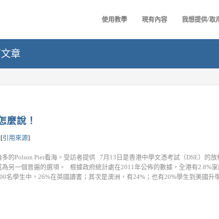
使用教學
現有內容
我想提供/取
篇文章
怎麼說！
[
引用來源
]
的Polson Pier看海。受訪者提供 7月13日是香港中學文憑考試（DSE）
為另一個普遍的選項。 根據政府統計處在2011年公佈的數據，全港有2.8%家
00名學生中，26%在英國讀書；其次是澳洲，有24%；也有20%學生到美國升學。 ..