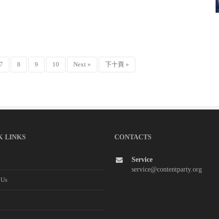
7
8
9
10
Next »
下十頁 »
K LINKS
CONTACTS
Service
service@contentparty.org
 Us