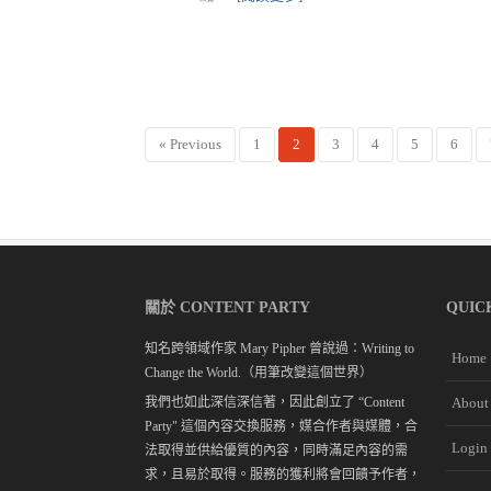
« Previous
1
2
3
4
5
6
關於 CONTENT PARTY
QUIC
知名跨領域作家 Mary Pipher 曾說過：Writing to
Home
Change the World.（用筆改變這個世界）
我們也如此深信深信著，因此創立了 “Content
About
Party" 這個內容交換服務，媒合作者與媒體，合
Login
法取得並供給優質的內容，同時滿足內容的需
求，且易於取得。服務的獲利將會回饋予作者，