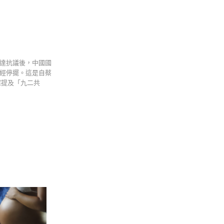
表達抗議後，中國國
已經停擺。這是自蔡
確提及「九二共