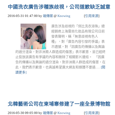
中國洗衣廣告涉種族歧視，公司道歉缺乏誠意
2016-05-31 01:47:00
by
端傳媒
@
Knowing
[
引用來源
]
廣告涉及歧視的「俏比洗衣溶珠」總
經銷商上海雷尚化妝品有限公司日前
發表聲明，稱「無意歧視有色人
種」，對「廣告內容引發的爭議」表
示遺憾，對「因廣告的傳播以及輿論
的過分渲染，對非洲裔人群造成的傷害」表示歉意，並已經終
止投放該廣告有爭議的內容和刪除了相關影片連結。 「因廣
告的傳播以及輿論的過分渲染，對非洲裔人群造成的傷害，在
此，我們表示歉意，也真誠希望廣大網友和媒體不要過......
[閱
讀更多]
北韓藝術公司在柬埔寨修建了一座全景博物館
2016-05-30 09:05:00
by
端傳媒
@
Knowing
[
引用來源
]