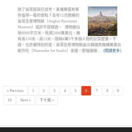
除了吳哥窟與巴戎寺，柬埔寨還有哪
些值得一看的景點？去年12月開幕的
吳哥全景博物館（Angkor Panorama
Museum）或許不容錯過。 博物館佔
地6000平方米，耗資2400萬美元，擁
有長120米、高13米、容納4萬5千多個人物的巨型壁畫。不
過，也許最特別的是，吳哥全景博物館由北韓國有機構萬壽台
創作社（Mansudae Art Studio）承建。那幅描繪......
[閱讀更多]
« Previous
1
2
3
4
5
6
7
8
9
10
Next »
下十頁 »