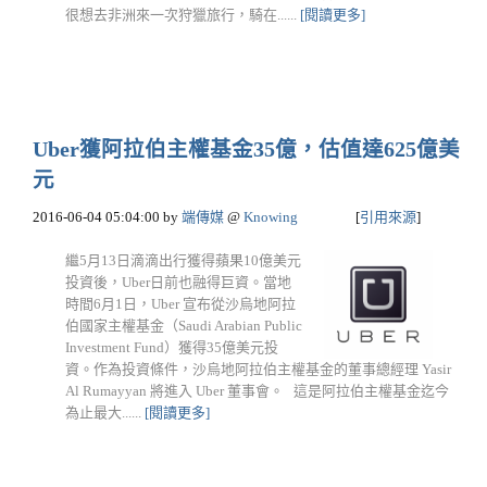
很想去非洲來一次狩獵旅行，騎在......
[閱讀更多]
Uber獲阿拉伯主權基金35億，估值達625億美
元
2016-06-04 05:04:00
by
端傳媒
@
Knowing
[
引用來源
]
繼5月13日滴滴出行獲得蘋果10億美元
投資後，Uber日前也融得巨資。當地
時間6月1日，Uber 宣布從沙烏地阿拉
伯國家主權基金（Saudi Arabian Public
Investment Fund）獲得35億美元投
資。作為投資條件，沙烏地阿拉伯主權基金的董事總經理 Yasir
Al Rumayyan 將進入 Uber 董事會。 這是阿拉伯主權基金迄今
為止最大......
[閱讀更多]