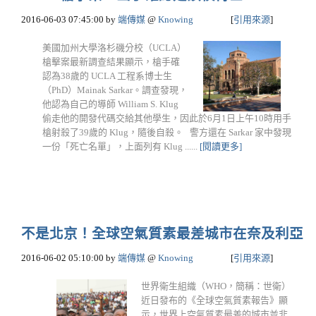
2016-06-03 07:45:00
by
端傳媒
@
Knowing
[
引用來源
]
美國加州大學洛杉磯分校（UCLA）
槍擊案最新調查結果顯示，槍手確
認為38歲的 UCLA 工程系博士生
（PhD）Mainak Sarkar。調查發現，
他認為自己的導師 William S. Klug
偷走他的開發代碼交給其他學生，因此於6月1日上午10時用手
槍射殺了39歲的 Klug，隨後自殺。 警方還在 Sarkar 家中發現
一份「死亡名單」，上面列有 Klug ......
[閱讀更多]
不是北京！全球空氣質素最差城市在奈及利亞
2016-06-02 05:10:00
by
端傳媒
@
Knowing
[
引用來源
]
世界衛生組織（WHO，簡稱：世衛）
近日發布的《全球空氣質素報告》顯
示，世界上空氣質素最差的城市並非