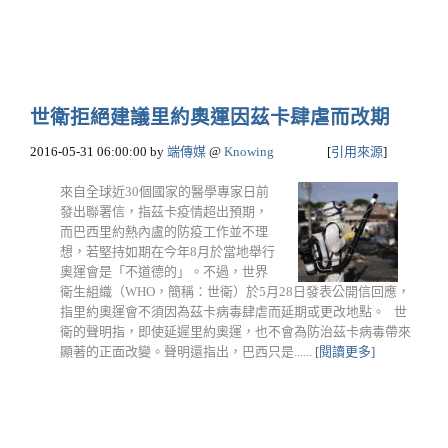
世衛拒絕建議里約奧運因茲卡肆虐而改期
2016-05-31 06:00:00
by
端傳媒
@
Knowing
[
引用來源
]
來自全球近30個國家的醫學專家日前
發出聯署信，指茲卡疫情超出預期，
而巴西里約熱內盧的防疫工作並不理
想，若堅持如期在今年8月於當地舉行
奧運會是「不道德的」。不過，世界
衛生組織（WHO，簡稱：世衛）於5月28日發表公開信回應，
指里約奧運會不須因為茲卡病毒肆虐而延期或更改地點。 世
衛的聲明指，即使延遲里約奧運，也不會為防治茲卡病毒帶來
顯著的正面改變。聲明還指出，巴西只是......
[閱讀更多]