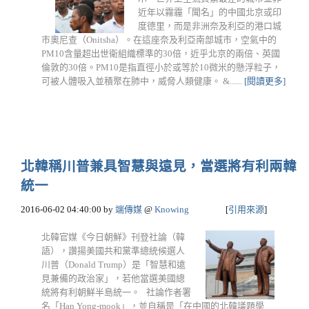
近年以霧霾「聞名」的中國北京或印
度德里，而是非洲奈及利亞的港口城
市奧尼查（Onitsha）。在這座奈及利亞南部城市，空氣中的
PM10含量超出世衛組織標準的30倍，近乎北京的兩倍、英國
倫敦的30倍。PM10是指直徑小於或等於10微米的懸浮粒子，
可被人體吸入並積聚在肺中，威脅人類健康。 &......
[閱讀更多]
北韓稱川普兼具智慧與遠見，當選將有利兩韓
統一
2016-06-02 04:40:00
by
端傳媒
@
Knowing
[
引用來源
]
北韓官媒《今日朝鮮》刊登社論（韓
語），讚揚美國共和黨準總統候選人
川普（Donald Trump）是「智慧和遠
見兼備的政治家」，若他當選美國總
統將有利朝鮮半島統一。 社論作者署
名「Han Yong-mook」，並自稱是「在中國的北韓議題學