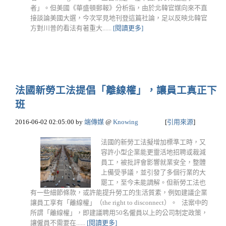
者」。但美國《華盛頓郵報》分析指，由於北韓官媒向來不直
接談論美國大選，今次罕見地刊登這篇社論，足以反映北韓官
方對川普的看法有著重大......
[閱讀更多]
法國新勞工法提倡「離線權」，讓員工真正下
班
2016-06-02 02:05:00
by
端傳媒
@
Knowing
[
引用來源
]
法國的新勞工法擬增加標準工時，又
容許小型企業能更靈活地招聘或裁減
員工，被批評會影響就業安全，整體
上備受爭議，並引發了多個行業的大
罷工，至今未能調解。但新勞工法也
有一些細節條款，或許能提升勞工的生活質素，例如建議企業
讓員工享有「離線權」（the right to disconnect）。 法案中的
所謂「離線權」，即建議聘用50名僱員以上的公司制定政策，
讓僱員不需要在......
[閱讀更多]