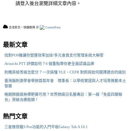
請登入後台瀏覽詳細文章內容。
合法好文，快速取得 ＠
ContentParty
最新文章
找對POS機讓你營運效率加倍!多元會員支付管理系統大解密
Avinichi PTT 評價如何？6 個重點帶你更全面認識品牌
劍橋英檢等級怎麼分？一次搞懂 YLE、CEFR 對照與如何選擇適合的級別
臺灣腦刺激學會舉辦首屆年會 理事長：以學術實證與人才培育推動本土
發展
晚期肺腺癌無標靶藥可用？世界肺癌日名醫專訪：第一線「免疫四藥聯
合」突破治療瓶頸！
熱門文章
三星推搭載S Pen功能的入門平板Galaxy Tab A 10.1