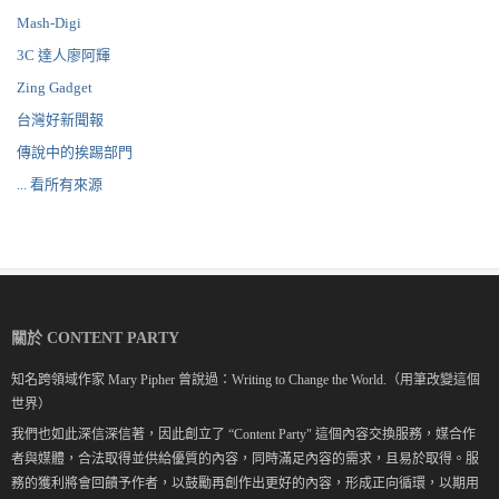
Mash-Digi
3C 達人廖阿輝
Zing Gadget
台灣好新聞報
傳說中的挨踢部門
... 看所有來源
關於 CONTENT PARTY
知名跨領域作家 Mary Pipher 曾說過：Writing to Change the World.（用筆改變這個
世界）
我們也如此深信深信著，因此創立了 “Content Party" 這個內容交換服務，媒合作
者與媒體，合法取得並供給優質的內容，同時滿足內容的需求，且易於取得。服
務的獲利將會回饋予作者，以鼓勵再創作出更好的內容，形成正向循環，以期用