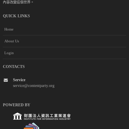
內容改變這個世界。
QUICK LINKS
Home
About Us
Login
CONTACTS
Service
service@contentparty.org
POWERED BY