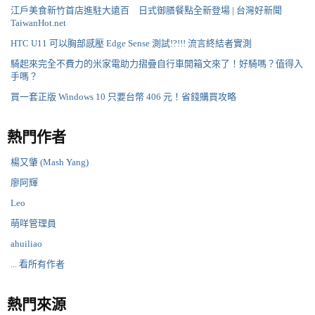
江戶美食新竹首店進駐大遠百 日式御膳餐點全新登場 | 台灣好新聞
TaiwanHot.net
HTC U11 可以胸部感壓 Edge Sense 測試!?!!! 流言終結者實測
騎起來完全不費力的米家電助力摺疊自行車開箱文來了！好騎嗎？值得入
手嗎？
買一套正版 Windows 10 只要台幣 406 元！省錢購買攻略
熱門作者
楊又肇 (Mash Yang)
廖阿輝
Leo
萌咩管理員
ahuiliao
... 看所有作者
熱門來源