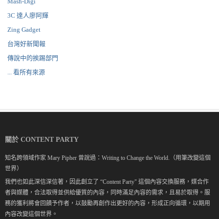
Mash-Digi
3C 達人廖阿輝
Zing Gadget
台灣好新聞報
傳說中的挨踢部門
... 看所有來源
關於 CONTENT PARTY
知名跨領域作家 Mary Pipher 曾說過：Writing to Change the World.（用筆改變這個
世界）
我們也如此深信深信著，因此創立了 “Content Party" 這個內容交換服務，媒合作
者與媒體，合法取得並供給優質的內容，同時滿足內容的需求，且易於取得。服
務的獲利將會回饋予作者，以鼓勵再創作出更好的內容，形成正向循環，以期用
內容改變這個世界。