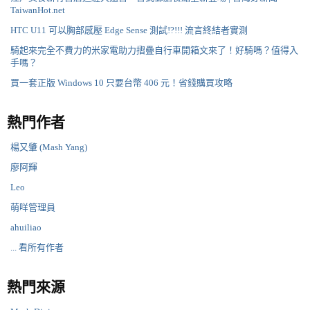
TaiwanHot.net
HTC U11 可以胸部感壓 Edge Sense 測試!?!!! 流言終結者實測
騎起來完全不費力的米家電助力摺疊自行車開箱文來了！好騎嗎？值得入
手嗎？
買一套正版 Windows 10 只要台幣 406 元！省錢購買攻略
熱門作者
楊又肇 (Mash Yang)
廖阿輝
Leo
萌咩管理員
ahuiliao
... 看所有作者
熱門來源