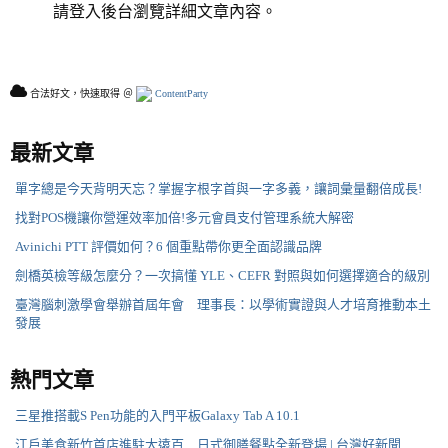
請登入後台瀏覽詳細文章內容。
合法好文，快速取得 ＠
ContentParty
最新文章
單字總是今天背明天忘？掌握字根字首與一字多義，讓詞彙量翻倍成長!
找對POS機讓你營運效率加倍!多元會員支付管理系統大解密
Avinichi PTT 評價如何？6 個重點帶你更全面認識品牌
劍橋英檢等級怎麼分？一次搞懂 YLE、CEFR 對照與如何選擇適合的級別
臺灣腦刺激學會舉辦首屆年會 理事長：以學術實證與人才培育推動本土
發展
熱門文章
三星推搭載S Pen功能的入門平板Galaxy Tab A 10.1
江戶美食新竹首店進駐大遠百 日式御膳餐點全新登場 | 台灣好新聞