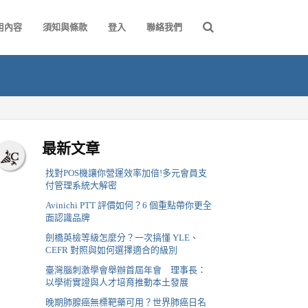
用內容
須知與條款
登入
聯絡我們
最新文章
找對POS機讓你營運效率加倍!多元會員支
付管理系統大解密
Avinichi PTT 評價如何？6 個重點帶你更全
面認識品牌
劍橋英檢等級怎麼分？一次搞懂 YLE、
CEFR 對照與如何選擇適合的級別
臺灣腦刺激學會舉辦首屆年會 理事長：
以學術實證與人才培育推動本土發展
晚期肺腺癌無標靶藥可用？世界肺癌日名