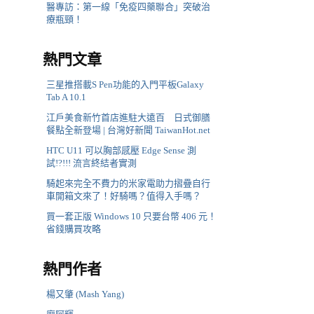
醫專訪：第一線「免疫四藥聯合」突破治
療瓶頸！
熱門文章
三星推搭載S Pen功能的入門平板Galaxy
Tab A 10.1
江戶美食新竹首店進駐大遠百 日式御膳
餐點全新登場 | 台灣好新聞 TaiwanHot.net
HTC U11 可以胸部感壓 Edge Sense 測
試!?!!! 流言終結者實測
騎起來完全不費力的米家電助力摺疊自行
車開箱文來了！好騎嗎？值得入手嗎？
買一套正版 Windows 10 只要台幣 406 元！
省錢購買攻略
熱門作者
楊又肇 (Mash Yang)