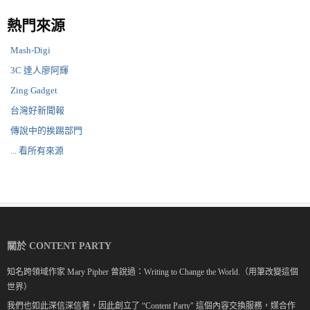
熱門來源
Mash-Digi
3C 達人廖阿輝
Zing Gadget
台灣好新聞報
傳說中的挨踢部門
... 看所有來源
關於 CONTENT PARTY
知名跨領域作家 Mary Pipher 曾說過：Writing to Change the World.（用筆改變這個
世界）
我們也如此深信深信著，因此創立了 “Content Party" 這個內容交換服務，媒合作