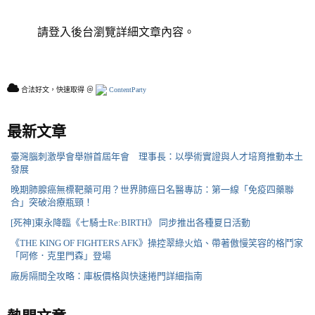
請登入後台瀏覽詳細文章內容。
合法好文，快速取得 ＠
ContentParty
最新文章
臺灣腦刺激學會舉辦首屆年會 理事長：以學術實證與人才培育推動本土
發展
晚期肺腺癌無標靶藥可用？世界肺癌日名醫專訪：第一線「免疫四藥聯
合」突破治療瓶頸！
[死神]東永降臨《七騎士Re:BIRTH》 同步推出各種夏日活動
《THE KING OF FIGHTERS AFK》操控翠綠火焰、帶著傲慢笑容的格鬥家
「阿修．克里門森」登場
廠房隔間全攻略：庫板價格與快速捲門詳細指南