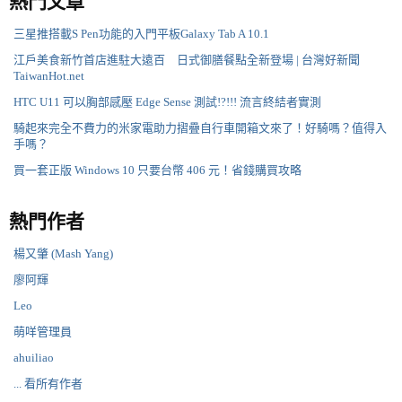
熱門文章
三星推搭載S Pen功能的入門平板Galaxy Tab A 10.1
江戶美食新竹首店進駐大遠百 日式御膳餐點全新登場 | 台灣好新聞
TaiwanHot.net
HTC U11 可以胸部感壓 Edge Sense 測試!?!!! 流言終結者實測
騎起來完全不費力的米家電助力摺疊自行車開箱文來了！好騎嗎？值得入
手嗎？
買一套正版 Windows 10 只要台幣 406 元！省錢購買攻略
熱門作者
楊又肇 (Mash Yang)
廖阿輝
Leo
萌咩管理員
ahuiliao
... 看所有作者