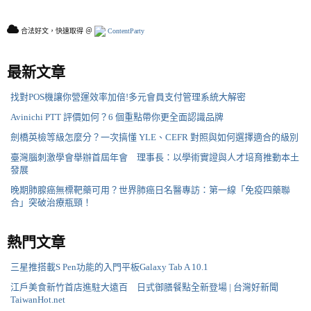
合法好文，快速取得 ＠
ContentParty
最新文章
找對POS機讓你營運效率加倍!多元會員支付管理系統大解密
Avinichi PTT 評價如何？6 個重點帶你更全面認識品牌
劍橋英檢等級怎麼分？一次搞懂 YLE、CEFR 對照與如何選擇適合的級別
臺灣腦刺激學會舉辦首屆年會 理事長：以學術實證與人才培育推動本土
發展
晚期肺腺癌無標靶藥可用？世界肺癌日名醫專訪：第一線「免疫四藥聯
合」突破治療瓶頸！
熱門文章
三星推搭載S Pen功能的入門平板Galaxy Tab A 10.1
江戶美食新竹首店進駐大遠百 日式御膳餐點全新登場 | 台灣好新聞
TaiwanHot.net