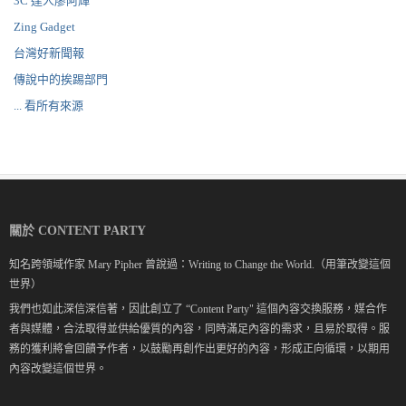
3C 達人廖阿輝
Zing Gadget
台灣好新聞報
傳說中的挨踢部門
... 看所有來源
關於 CONTENT PARTY
知名跨領域作家 Mary Pipher 曾說過：Writing to Change the World.（用筆改變這個
世界）
我們也如此深信深信著，因此創立了 “Content Party" 這個內容交換服務，媒合作
者與媒體，合法取得並供給優質的內容，同時滿足內容的需求，且易於取得。服
務的獲利將會回饋予作者，以鼓勵再創作出更好的內容，形成正向循環，以期用
內容改變這個世界。