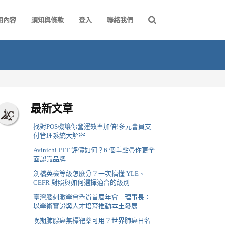
用內容
須知與條款
登入
聯絡我們
最新文章
找對POS機讓你營運效率加倍!多元會員支
付管理系統大解密
Avinichi PTT 評價如何？6 個重點帶你更全
面認識品牌
劍橋英檢等級怎麼分？一次搞懂 YLE、
CEFR 對照與如何選擇適合的級別
臺灣腦刺激學會舉辦首屆年會 理事長：
以學術實證與人才培育推動本土發展
晚期肺腺癌無標靶藥可用？世界肺癌日名