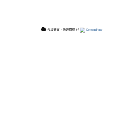
合法好文，快速取得 ＠
ContentParty