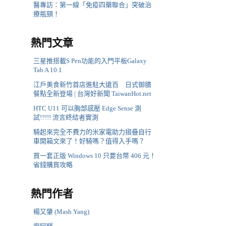
醫專訪：第一線「免疫四藥聯合」突破治
療瓶頸！
熱門文章
三星推搭載S Pen功能的入門平板Galaxy
Tab A 10.1
江戶美食新竹首店進駐大遠百 日式御膳
餐點全新登場 | 台灣好新聞 TaiwanHot.net
HTC U11 可以胸部感壓 Edge Sense 測
試!?!!! 流言終結者實測
騎起來完全不費力的米家電助力摺疊自行
車開箱文來了！好騎嗎？值得入手嗎？
買一套正版 Windows 10 只要台幣 406 元！
省錢購買攻略
熱門作者
楊又肇 (Mash Yang)