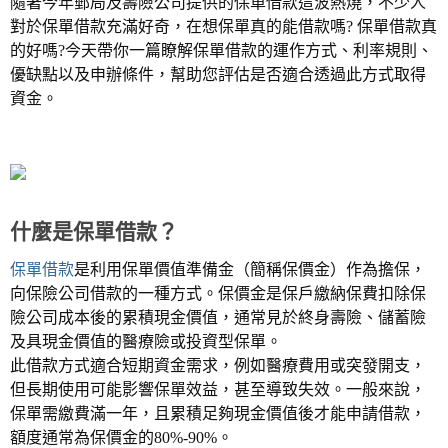
隨著今年郵局及壽險公司提供的保單借款這波熱燒，不少人
對於保單借款充滿好奇，在想保單真的能借款嗎? 保單借款真
的好嗎?今天帶你一篇瞭解保單借款的運作方式、利率規則、
優缺點以及申辦條件，幫助您評估是否適合透過此方式取得
資金。
什麼是保單借款？
保單借款
是利用保單價值準備金（簡稱保價金）作為擔保，
向保險公司借款的一種方式。保價金是保戶繳納保費扣除保
險公司成本後的累積現金價值，通常見於終身壽險、儲蓄險
及具現金價值的醫療險或投資型保單。
此借款方式適合短期資金需求，例如醫療費用或突發開支，
但長期使用可能影響保單效益，甚至導致失效。一般來說，
保單需繳費滿一年，且累積足夠現金價值後才能申請借款，
額度通常為保價金的80%-90%。