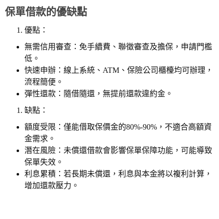
保單借款的優缺點
優點：
無需信用審查：免手續費、聯徵審查及擔保，申請門檻
低。
快速申辦：線上系統、ATM、保險公司櫃檯均可辦理，
流程簡便。
彈性還款：隨借隨還，無提前還款違約金。
缺點：
額度受限：僅能借取保價金的80%-90%，不適合高額資
金需求。
潛在風險：未償還借款會影響保單保障功能，可能導致
保單失效。
利息累積：若長期未償還，利息與本金將以複利計算，
增加還款壓力。