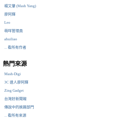
楊又肇 (Mash Yang)
廖阿輝
Leo
萌咩管理員
ahuiliao
... 看所有作者
熱門來源
Mash-Digi
3C 達人廖阿輝
Zing Gadget
台灣好新聞報
傳說中的挨踢部門
... 看所有來源