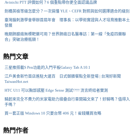
Avinichi PTT 評價如何？6 個重點帶你更全面認識品牌
劍橋英檢等級怎麼分？一次搞懂 YLE、CEFR 對照與如何選擇適合的級別
臺灣腦刺激學會舉辦首屆年會 理事長：以學術實證與人才培育推動本土
發展
晚期肺腺癌無標靶藥可用？世界肺癌日名醫專訪：第一線「免疫四藥聯
合」突破治療瓶頸！
熱門文章
三星推搭載S Pen功能的入門平板Galaxy Tab A 10.1
江戶美食新竹首店進駐大遠百 日式御膳餐點全新登場 | 台灣好新聞
TaiwanHot.net
HTC U11 可以胸部感壓 Edge Sense 測試!?!!! 流言終結者實測
騎起來完全不費力的米家電助力摺疊自行車開箱文來了！好騎嗎？值得入
手嗎？
買一套正版 Windows 10 只要台幣 406 元！省錢購買攻略
熱門作者