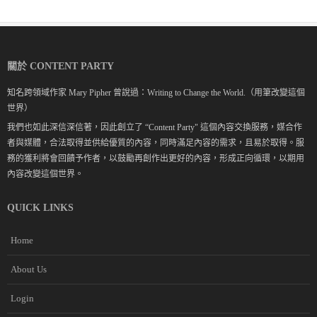
關於 CONTENT PARTY
知名跨領域作家 Mary Pipher 曾說過：Writing to Change the World.（用筆改變這個
世界）
我們也如此深信深信著，因此創立了 “Content Party" 這個內容交換服務，媒合作
者與媒體，合法取得並供給優質的內容，同時滿足內容的需求，且易於取得。服
務的獲利將會回饋予作者，以鼓勵再創作出更好的內容，形成正向循環，以期用
內容改變這個世界。
QUICK LINKS
Home
About Us
Login