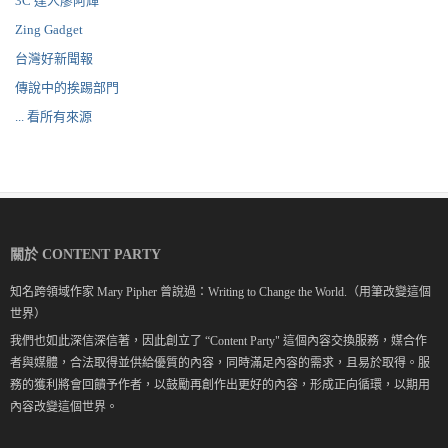
3C 達人廖阿輝
Zing Gadget
台灣好新聞報
傳說中的挨踢部門
... 看所有來源
關於 CONTENT PARTY
知名跨領域作家 Mary Pipher 曾說過：Writing to Change the World.（用筆改變這個
世界）
我們也如此深信深信著，因此創立了 “Content Party" 這個內容交換服務，媒合作
者與媒體，合法取得並供給優質的內容，同時滿足內容的需求，且易於取得。服
務的獲利將會回饋予作者，以鼓勵再創作出更好的內容，形成正向循環，以期用
內容改變這個世界。