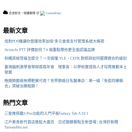
合法好文，快速取得 ＠
ContentParty
最新文章
找對POS機讓你營運效率加倍!多元會員支付管理系統大解密
Avinichi PTT 評價如何？6 個重點帶你更全面認識品牌
劍橋英檢等級怎麼分？一次搞懂 YLE、CEFR 對照與如何選擇適合的級別
臺灣腦刺激學會舉辦首屆年會 理事長：以學術實證與人才培育推動本土
發展
晚期肺腺癌無標靶藥可用？世界肺癌日名醫專訪：第一線「免疫四藥聯
合」突破治療瓶頸！
熱門文章
三星推搭載S Pen功能的入門平板Galaxy Tab A 10.1
江戶美食新竹首店進駐大遠百 日式御膳餐點全新登場 | 台灣好新聞
TaiwanHot.net