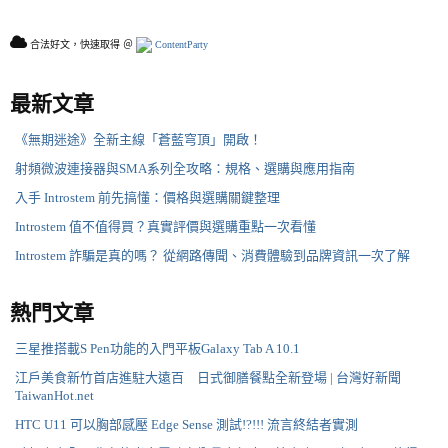
合法好文，快速取得 ＠
ContentParty
最新文章
《無期迷途》全新主線「蒼藍穹頂」開啟！
射頻微波連接器與SMA系列全攻略：規格、選購與應用指南
入手 Introstem 前先搞懂：價格與選購關鍵整理
Introstem 值不值得買？真實評價與選購重點一次看懂
Introstem 詐騙是真的嗎？ 從網路傳聞、消費體驗到品牌資訊一次了解
熱門文章
三星推搭載S Pen功能的入門平板Galaxy Tab A 10.1
江戶美食新竹首店進駐大遠百 日式御膳餐點全新登場 | 台灣好新聞
TaiwanHot.net
HTC U11 可以胸部感壓 Edge Sense 測試!?!!! 流言終結者實測