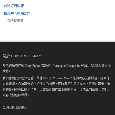
台灣好新聞報
傳說中的挨踢部門
... 看所有來源
關於 CONTENT PARTY
知名跨領域作家 Mary Pipher 曾說過：Writing to Change the World.（用筆改變這個
世界）
我們也如此深信深信著，因此創立了 “Content Party" 這個內容交換服務，媒合作
者與媒體，合法取得並供給優質的內容，同時滿足內容的需求，且易於取得。服
務的獲利將會回饋予作者，以鼓勵再創作出更好的內容，形成正向循環，以期用
內容改變這個世界。
QUICK LINKS