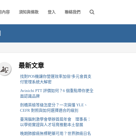
用內容
須知與條款
登入
聯絡我們
網
最新文章
找對POS機讓你營運效率加倍!多元會員支
付管理系統大解密
Avinichi PTT 評價如何？6 個重點帶你更全
面認識品牌
劍橋英檢等級怎麼分？一次搞懂 YLE、
CEFR 對照與如何選擇適合的級別
臺灣腦刺激學會舉辦首屆年會 理事長：
以學術實證與人才培育推動本土發展
晚期肺腺癌無標靶藥可用？世界肺癌日名