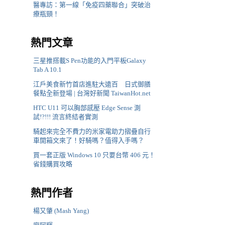
醫專訪：第一線「免疫四藥聯合」突破治
療瓶頸！
熱門文章
三星推搭載S Pen功能的入門平板Galaxy
Tab A 10.1
江戶美食新竹首店進駐大遠百 日式御膳
餐點全新登場 | 台灣好新聞 TaiwanHot.net
HTC U11 可以胸部感壓 Edge Sense 測
試!?!!! 流言終結者實測
騎起來完全不費力的米家電助力摺疊自行
車開箱文來了！好騎嗎？值得入手嗎？
買一套正版 Windows 10 只要台幣 406 元！
省錢購買攻略
熱門作者
楊又肇 (Mash Yang)