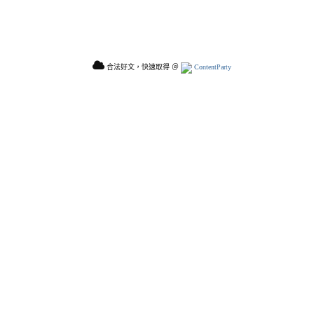
合法好文，快速取得 ＠
ContentParty