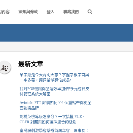
用內容
須知與條款
登入
聯絡我們
最新文章
單字總是今天背明天忘？掌握字根字首與
一字多義，讓詞彙量翻倍成長!
找對POS機讓你營運效率加倍!多元會員支
付管理系統大解密
Avinichi PTT 評價如何？6 個重點帶你更全
面認識品牌
劍橋英檢等級怎麼分？一次搞懂 YLE、
CEFR 對照與如何選擇適合的級別
臺灣腦刺激學會舉辦首屆年會 理事長：