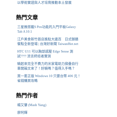
以學術實證與人才培育推動本土發展
熱門文章
三星推搭載S Pen功能的入門平板Galaxy
Tab A 10.1
江戶美食新竹首店進駐大遠百 日式御膳
餐點全新登場 | 台灣好新聞 TaiwanHot.net
HTC U11 可以胸部感壓 Edge Sense 測
試!?!!! 流言終結者實測
騎起來完全不費力的米家電助力摺疊自行
車開箱文來了！好騎嗎？值得入手嗎？
買一套正版 Windows 10 只要台幣 406 元！
省錢購買攻略
熱門作者
楊又肇 (Mash Yang)
廖阿輝