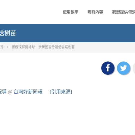
使用教學
現有內容
我想提供/取
送樹苗
報導
響應環保愛地球 景新圖書分館借書送樹苗
報導
@
台灣好新聞報
[引用來源]