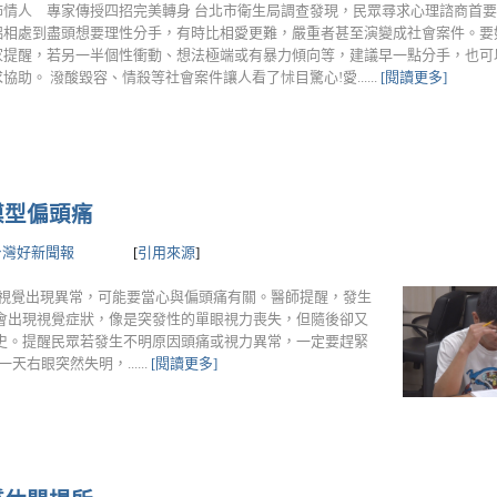
怖情人 專家傳授四招完美轉身 台北市衛生局調查發現，民眾尋求心理諮商首
侶相處到盡頭想要理性分手，有時比相愛更難，嚴重者甚至演變成社會案件。要
家提醒，若另一半個性衝動、想法極端或有暴力傾向等，建議早一點分手，也可
協助。 潑酸毀容、情殺等社會案件讓人看了怵目驚心!愛......
[閱讀更多]
膜型偏頭痛
台灣好新聞報
[
引用來源
]
當視覺出現異常，可能要當心與偏頭痛有關。醫師提醒，發生
會出現視覺症狀，像是突發性的單眼視力喪失，但隨後卻又
史。提醒民眾若發生不明原因頭痛或視力異常，一定要趕緊
右眼突然失明，......
[閱讀更多]