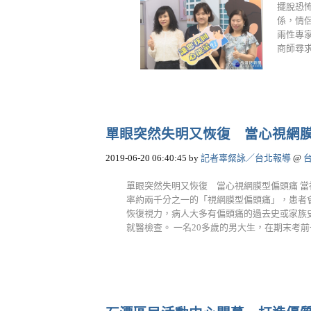
擺脫恐
係，情
兩性專
商師尋求
單眼突然失明又恢復 當心視網
2019-06-20 06:40:45
by
記者辜粲詠／台北報導
@
單眼突然失明又恢復 當心視網膜型偏頭痛 
率約兩千分之一的「視網膜型偏頭痛」，患者
恢復視力，病人大多有偏頭痛的過去史或家族
就醫檢查。 一名20多歲的男大生，在期末考前一天