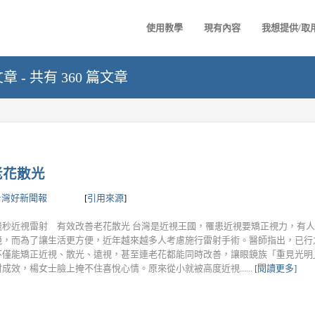
使用教學
現有內容
我想提供/取
- 共有 360 篇文章
老花散光
台灣好新聞報
[
引用來源
]
飛秒近視雷射 有效改善老花散光 台灣是近視王國，罹患近視要矯正視力，有
鏡，而為了讓生活更方便，近年越來越多人考慮施行雷射手術。醫師指出，已行
不僅能矯正近視、散光、遠視，甚至連老花都能同時改善，讓眼鏡族「重見光明
成效，楊女士臉上掩不住喜悅心情。原來從小就被高度近視......
[閱讀更多]