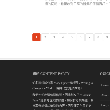
懷的同時，也接收到正確的醫療和保健資訊。 芒果.
1
2
3
4
5
6
7
8
9
關於 CONTENT PARTY
QUIC
知名跨領域作家 Mary Pipher 曾說過：Writing to
Home
Change the World.（用筆改變這個世界）
我們也如此深信深信著，因此創立了 “Content
About
Party" 這個內容交換服務，媒合作者與媒體，合
Login
法取得並供給優質的內容，同時滿足內容的需