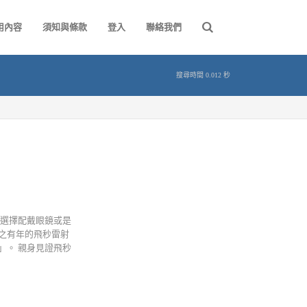
用內容
須知與條款
登入
聯絡我們
搜尋時間 0.012 秒
人選擇配戴眼鏡或是
之有年的飛秒雷射
」。 親身見證飛秒