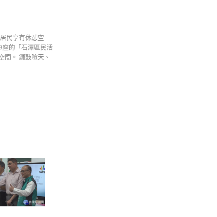
讓居民享有休憩空
9座的「石潭區民活
空間。 鑼鼓喧天、