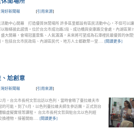
質休閒場所
台灣好新聞報
[
引用來源
]
民活動中心開幕 打造優質休閒場所 許多區里都設有區民活動中心，不但可以
可以聯絡彼此感情。位於台北市成功路2段、成功橋與安康路交會處，內湖區第1
」盛大開幕，會場冠蓋雲集、人氣滿滿，未來將可望成為石潭裡民最優質的休閒
，包括台北市民政局、內湖區民代、地方人士都歡聚一堂......
[閱讀更多]
技、尬創意
台灣好新聞報
[
引用來源
]
年2月，台北市長柯文哲出訪以色列，當時會晤了臺拉維夫市
習的可能。到了6月，以色列臺拉維夫師生參訪團，正式到台
體驗虛擬實境等課程。 台北市長柯文哲與駐台北以色列經
物，接著開始......
[閱讀更多]