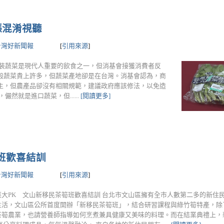
漲混淆視聽
台灣好新聞報
[
引用來源
]
包裝蔬菜是現代人重要的飲食之一，但消基會接獲消費者反
般蔬菜貴上許多，但蔬菜產地卻是在台灣。消基會認為，商
主，但農產品卻沒有相關規範，建議政府應該修法，以免造
然就是進口蔬菜，但......
[閱讀更多]
班歡喜結訓
台灣好新聞報
[
引用來源
]
菜大PK 文山新移民茶筍班歡喜結訓 台北市文山區擁有全市人數第二多的新住
生活，文山區公所首度開辦「新移民茶筍班」，結合研習課程與綠竹筍特產，除
茶筍農業，也請營養師指導如何烹煮兼具健康又美味的料理。而在結業典禮上，