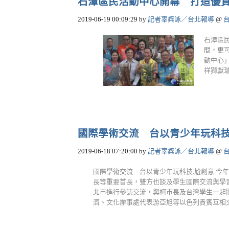
石潭區民活動中心開幕 打造優
2019-06-19 00:09:29
by
記者辜粲詠／台北報導
@
石潭區
間，更
動中心
祥獅獻瑞
國際學術交流 台以青少年玩科
2019-06-18 07:20:00
by
記者辜粲詠／台北報導
@
國際學術交流 台以青少年玩科技.尬創意 今
長等重要首長，雙方也談及學生國際交流與學
北市進行參訪交流，與柯市長及台灣學生一起
濟、文化辦事處代表游亞旭等以色列貴賓互相交換禮