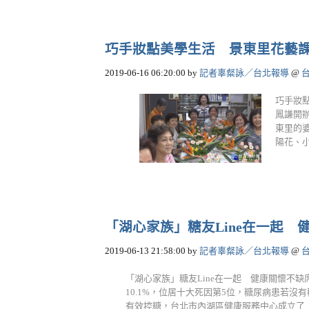
巧手妝點美學生活 景東里花藝
2019-06-16 06:20:00
by
記者辜粲詠／台北報導
@
巧手妝
鳳謙開
東里的
陽花、小
「湖心家族」糖友Line在一起 
2019-06-13 21:58:00
by
記者辜粲詠／台北報導
@
「湖心家族」糖友Line在一起 健康關懷不缺
10.1%，位居十大死因第5位，糖尿病患若
有效控糖，台北市內湖區健康服務中心成立了「