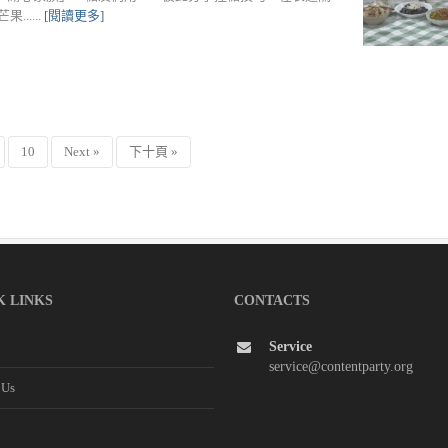
.....
[閱讀更多]
10
Next »
下十頁 »
K LINKS
CONTACTS
Service
service@contentparty.org
 Us