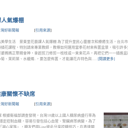
課人氣爆棚
台灣好新聞報
[
引用來源
]
點美學生活 景東里花藝課人氣爆棚 為了提升里民心靈層次和療癒生活，台北
辦插花課程，特別請來專業教師，教導如何運用當季花材來佈置盆景，吸引許多
婆婆媽媽正聚精會神，拿起剪刀修剪一枝枝或一束束花卉，再把它們一一插進盆
菊、茉莉葉、水蠟燭..，要怎麼佈置，才能讓花卉特色與......
[閱讀更多]
健康關懷不缺席
台灣好新聞報
[
引用來源
]
席 根據衛福部調查發現，台灣18歲以上國人糖尿病盛行率為
沒有穩定控制血糖，容易引發包括心血管、腎臟病等病變。為了
湖心家族」，糖友們用Line彼此分享控糖技巧，在表達關