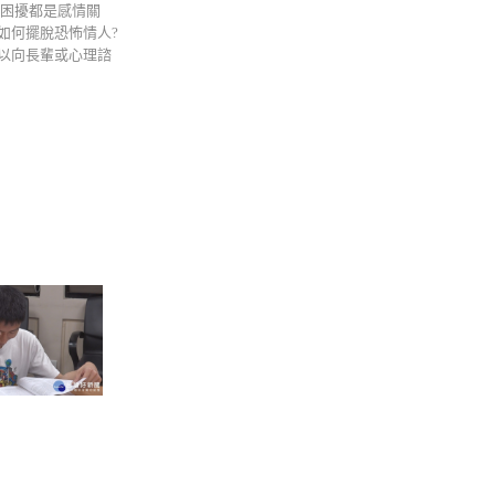
要困擾都是感情關
如何擺脫恐怖情人?
以向長輩或心理諮