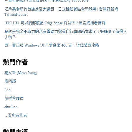
三星推搭載S Pen功能的入門平板Galaxy Tab A 10.1
江戶美食新竹首店進駐大遠百 日式御膳餐點全新登場 | 台灣好新聞
TaiwanHot.net
HTC U11 可以胸部感壓 Edge Sense 測試!?!!! 流言終結者實測
騎起來完全不費力的米家電助力摺疊自行車開箱文來了！好騎嗎？值得入
手嗎？
買一套正版 Windows 10 只要台幣 406 元！省錢購買攻略
熱門作者
楊又肇 (Mash Yang)
廖阿輝
Leo
萌咩管理員
ahuiliao
... 看所有作者