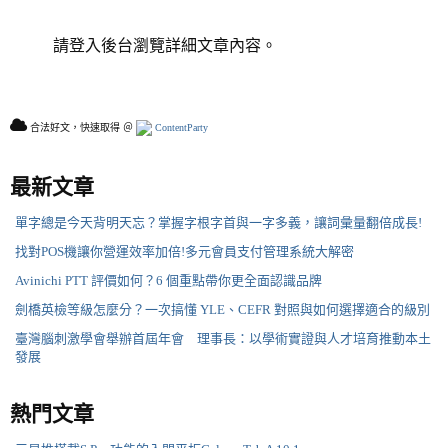
請登入後台瀏覽詳細文章內容。
合法好文，快速取得 ＠
ContentParty
最新文章
單字總是今天背明天忘？掌握字根字首與一字多義，讓詞彙量翻倍成長!
找對POS機讓你營運效率加倍!多元會員支付管理系統大解密
Avinichi PTT 評價如何？6 個重點帶你更全面認識品牌
劍橋英檢等級怎麼分？一次搞懂 YLE、CEFR 對照與如何選擇適合的級別
臺灣腦刺激學會舉辦首屆年會 理事長：以學術實證與人才培育推動本土
發展
熱門文章