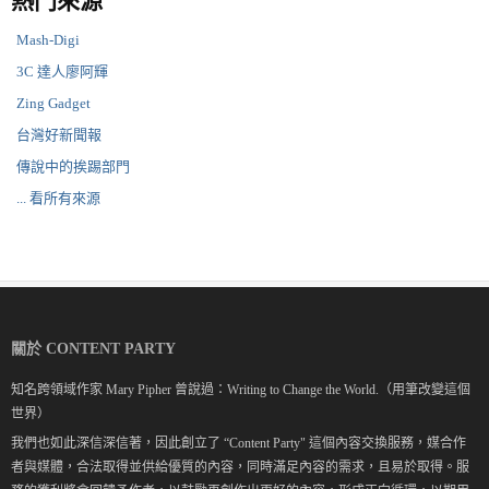
熱門來源
Mash-Digi
3C 達人廖阿輝
Zing Gadget
台灣好新聞報
傳說中的挨踢部門
... 看所有來源
關於 CONTENT PARTY
知名跨領域作家 Mary Pipher 曾說過：Writing to Change the World.（用筆改變這個
世界）
我們也如此深信深信著，因此創立了 “Content Party" 這個內容交換服務，媒合作
者與媒體，合法取得並供給優質的內容，同時滿足內容的需求，且易於取得。服