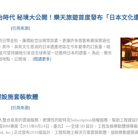
治時代 秘境大公開！樂天旅遊首度發布「日本文化
[
引用來源
]
而日幣走貶、廉價航空出現等因素，更讓許多旅客希冀探索過往
。其中，具有文化意涵的日本遺產地區在今年夏季的訂房量，相
，並可望持續吸引來自全球希望一訪舊時日本的遊客。 為此，樂天
，公開海......
[閱讀更多]
礎設施套裝軟體
[
引用來源
]
入整合易用的雲端服務，更彈性的歐特克Subscription授權服務，幫助工程建
成BIM專案【2015年6月24日，臺北】──全球 3D 設計、工程及娛樂軟體領導
odesk, Inc.) 正式發布2016版設計、工程和施工解決方案套裝軟體，協助推動建築資...