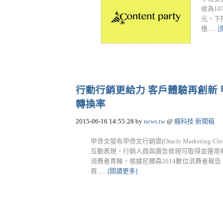
收為1
元，下降
億......
行動行銷更給力 客戶體驗再創新
轉換率
2015-06-16 14:55:28
by
news.tw
@
癮科技 新聞稿
甲骨文發布甲骨文行銷雲(Oracle Market
互動表現，行銷人員與廣告商現可取得並運用
消費者青睞，根據尼爾森2014數位消費者報
買......
[閱讀更多]