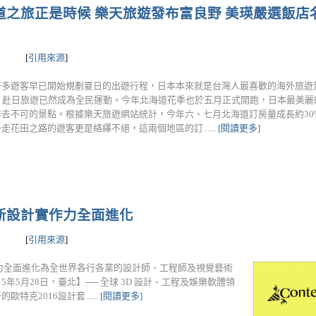
道之旅正是時候 樂天旅遊發布富良野 美瑛嚴選飯店
[
引用來源
]
許多遊客早已開始規劃夏日的出遊行程，日本本來就是台灣人最喜歡的海外旅遊
後，赴日旅遊已然成為全民運動。今年北海道花季也於五月正式開跑，日本最美麗
去不可的景點。根據樂天旅遊網站統計，今年六、七月北海道訂房量成長約30%
走花田之路的遊客更是絡繹不絕，這兩個地區的訂......
[閱讀更多]
創新設計實作力全面進化
[
引用來源
]
作力全面進化為全世界各行各業的設計師、工程師及視覺藝術
年5月28日，臺北】── 全球 3D 設計、工程及娛樂軟體領
的歐特克2016設計套......
[閱讀更多]