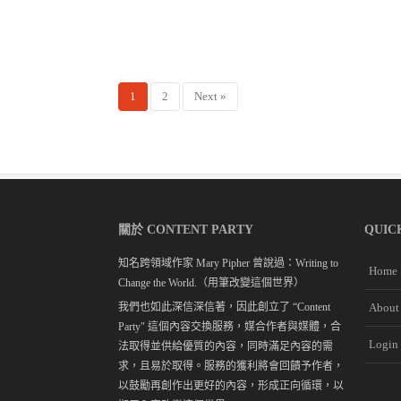
1
2
Next »
關於 CONTENT PARTY
QUIC
知名跨領域作家 Mary Pipher 曾說過：Writing to
Home
Change the World.（用筆改變這個世界）
我們也如此深信深信著，因此創立了 “Content
About
Party" 這個內容交換服務，媒合作者與媒體，合
Login
法取得並供給優質的內容，同時滿足內容的需
求，且易於取得。服務的獲利將會回饋予作者，
以鼓勵再創作出更好的內容，形成正向循環，以