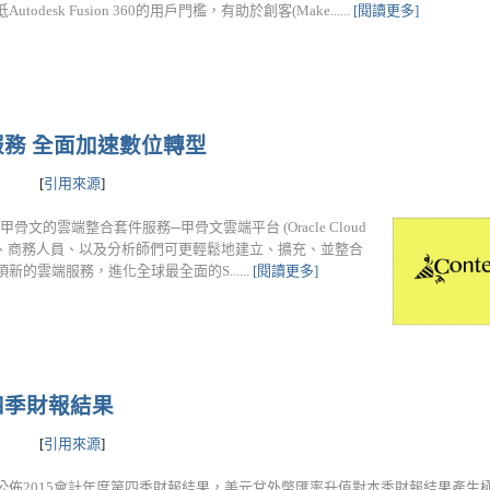
utodesk Fusion 360的用戶門檻，有助於創客(Make......
[閱讀更多]
務 全面加速數位轉型
[
引用來源
]
，甲骨文的雲端整合套件服務─甲骨文雲端平台 (Oracle Cloud
T 人員、商務人員、以及分析師們可更輕鬆地建立、擴充、並整合
的雲端服務，進化全球最全面的S......
[閱讀更多]
四季財報結果
[
引用來源
]
公佈2015會計年度第四季財報結果，美元兌外幣匯率升值對本季財報結果產生