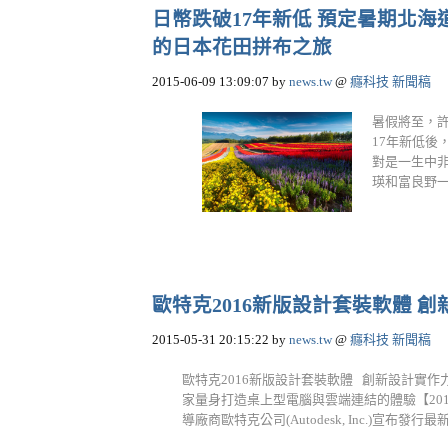
日幣跌破17年新低 預定暑期北海
的日本花田拼布之旅
2015-06-09 13:09:07
by
news.tw
@
癮科技 新聞稿
暑假將至，
17年新低
對是一生中非
瑛和富良野一
歐特克2016新版設計套裝軟體 
2015-05-31 20:15:22
by
news.tw
@
癮科技 新聞稿
歐特克2016新版設計套裝軟體 創新設計實
家量身打造桌上型電腦與雲端連結的體驗【2015
導廠商歐特克公司(Autodesk, Inc.)宣布發行最新