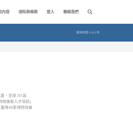
用內容
須知與條款
登入
聯絡我們
搜尋時間 0.013 秒
，全球 3D 設
特效後製人才培訓」
臺灣4K影視特效後