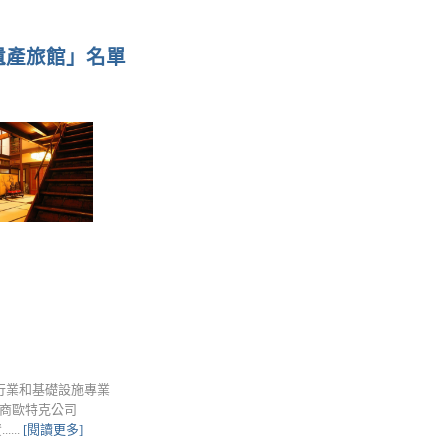
遺產旅館」名單
設行業和基礎設施專業
廠商歐特克公司
...
[閱讀更多]