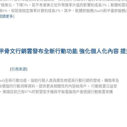
07億美元，下降5%，若不考慮美元兌外幣匯率升值的影響則成長3%；軟體和雲
6%，但若按固定匯率計算則成長2%。其中，軟體即服務(SaaS)和平臺即服務(Paa
[閱讀更多]
 甲骨文行銷雲發布全新行動功能 強化個人化內容 
[
引用來源
]
ing Cloud)全新行動功能，協助行銷人員與廣告商提高行動行銷的營收、轉換率及
有價值的行動洞察資料，提供更具相關性的內容給用戶。 行動裝置日益受
告，美國目前已有87%的智慧型手機與平板電腦用戶會透過行動裝置來購