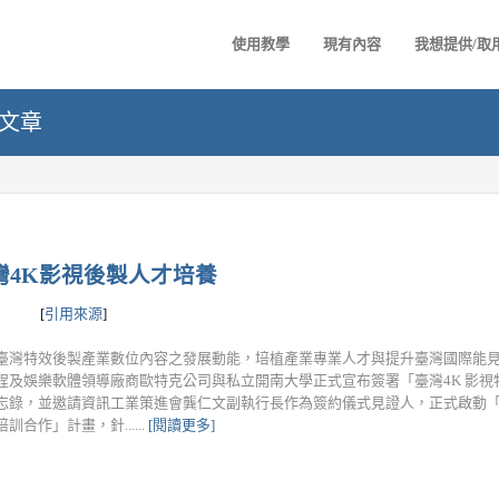
使用教學
現有內容
我想提供/取
 篇文章
灣4K影視後製人才培養
[
引用來源
]
臺灣特效後製產業數位內容之發展動能，培植產業專業人才與提升臺灣國際能見度
程及娛樂軟體領導廠商歐特克公司與私立開南大學正式宣布簽署「臺灣4K 影視
忘錄，並邀請資訊工業策進會龔仁文副執行長作為簽約儀式見證人，正式啟動「
訓合作」計畫，針......
[閱讀更多]