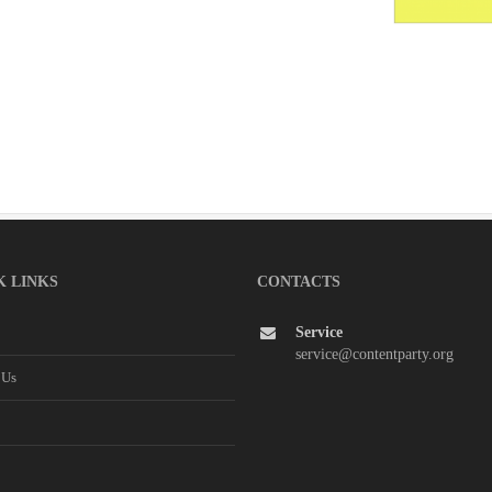
K LINKS
CONTACTS
Service
service@contentparty.org
 Us