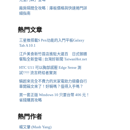
廠房隔間全攻略：庫板價格與快速捲門詳
細指南
熱門文章
三星推搭載S Pen功能的入門平板Galaxy
Tab A 10.1
江戶美食新竹首店進駐大遠百 日式御膳
餐點全新登場 | 台灣好新聞 TaiwanHot.net
HTC U11 可以胸部感壓 Edge Sense 測
試!?!!! 流言終結者實測
騎起來完全不費力的米家電助力摺疊自行
車開箱文來了！好騎嗎？值得入手嗎？
買一套正版 Windows 10 只要台幣 406 元！
省錢購買攻略
熱門作者
楊又肇 (Mash Yang)