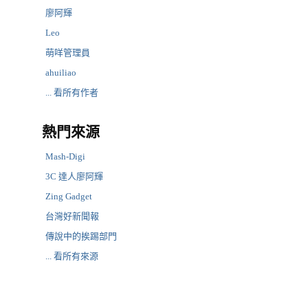
廖阿輝
Leo
萌咩管理員
ahuiliao
... 看所有作者
熱門來源
Mash-Digi
3C 達人廖阿輝
Zing Gadget
台灣好新聞報
傳說中的挨踢部門
... 看所有來源