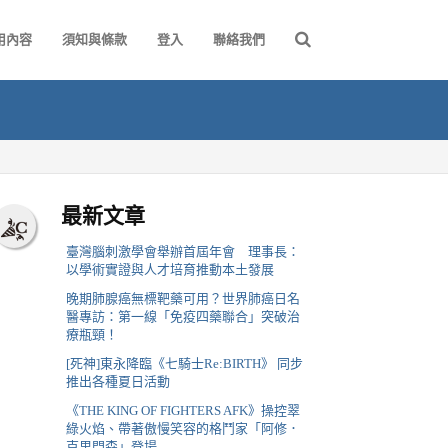
用內容
須知與條款
登入
聯絡我們
最新文章
臺灣腦刺激學會舉辦首屆年會 理事長：
以學術實證與人才培育推動本土發展
晚期肺腺癌無標靶藥可用？世界肺癌日名
醫專訪：第一線「免疫四藥聯合」突破治
療瓶頸！
[死神]東永降臨《七騎士Re:BIRTH》 同步
推出各種夏日活動
《THE KING OF FIGHTERS AFK》操控翠
綠火焰、帶著傲慢笑容的格鬥家「阿修．
克里門森」登場