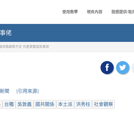
使用教學
現有內容
我想提供/取
和事佬
兩岸路線喬不定 共產黨難當和事佬
滔新聞
[引用來源]
係
台獨
吳敦義
國共關係
本土派
洪秀柱
社會觀察