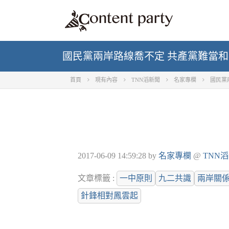
國民黨兩岸路線喬不定 共產黨難當
首頁
現有內容
TNN滔新聞
名家專欄
國民黨
2017-06-09 14:59:28
by
名家專欄
@
TNN
文章標籤 :
一中原則
九二共識
兩岸關
針鋒相對鳳雲起