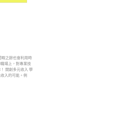
閒暇之餘也會利用時
的職場上，對專業技
 開創多元收入 學
元收入的可能。例