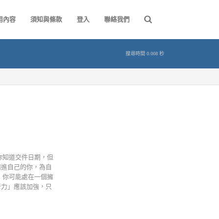
用內容
須知與條款
登入
聯絡我們
搜尋時間 0.008 秒
你知道交件日期，但
精進自己的你，為自
 你可能處在一個擁
行力」應該加強，只