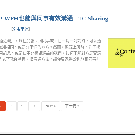
H也能與同事有效溝通 - TC Sharing
[
引用來源
]
溝通危機」。以往開會、與同事或主管一對一討論時，可以透
認知相同、或是有不懂的地方。然而，遠距上班時，除了視
使用訊息、或是使用非視訊通話的我們，如何了解對方是否清
以下教你掌握 7 招溝通方法，讓你居家辦公也能和同事有
7
8
9
10
Next »
下十頁 »