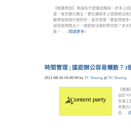
【推薦原因】 無論在什麼職涯階段，許多上
是，每天朝九晚五，實在讓很多上班族無法有
歡學習缺很忙碌的你，是否曾嘆「要是時間多
卻因為時間太少，總是無法順利學完呢？本文
能。 ......
[閱讀更多]
時間管理 | 遠距辦公容易懶散？3個時
2021-08-20 18:00:00
by
TC-Sharing
@
TC-Sharing
【推薦
由於W
多員工
其實在
些......