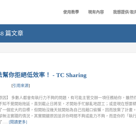
使用教學
現有內容
我想提供/取
538 篇文章
你拒絕低效率！ - TC Sharing
[
引用來源
]
原因】 多數人都會有執行力不夠的問題，有可能主管交辦一項任務給你，雖然
不知不覺開始拖延，直到截止日將至，才開始手忙腳亂地趕工；或是現在想要
了一個宏大的目標，但開始沒幾天就開始為自己找藉口偷懶，因而放棄了計畫。
卻無法實踐的情況，其實關鍵原因並非你時間不夠或能力不夠，而是你的「執
.....
[閱讀更多]