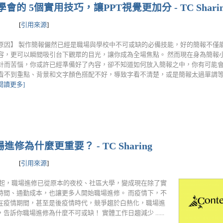
 5個實用技巧，讓PPT視覺更加分 - TC Sharin
[
引用來源
]
原因】 製作簡報儼然已經是職場與學校中不可或缺的必備技能，好的簡報不僅
容，更可以瞬間吸引台下觀眾的目光，讓你成為全場焦點。 然而現在身為簡報
計而苦惱，你或許已經準備好了內容，卻不知道如何放入簡報之中，你有可能
看不到重點、背景和文字顏色搭配不好，導致字看不清楚，或是簡報太過單調等
[閱讀更多]
修為什麼更重要？ - TC Sharing
[
引用來源
]
興起，職場進修已從原本的夜校、社區大學，變成現在除了實
時間、通勤成本，也讓更多人開始職場進修。 而疫情下，不
在疫情期間，甚至是後疫情時代，競爭趨於白熱化，職場進
你職場進修為什麼不可或缺！ 實體工作日趨減少 ......