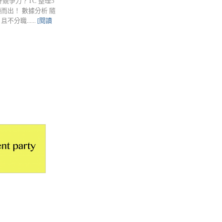
爭力？TC 整理5
出！ 數據分析 隨
職......
[閱讀