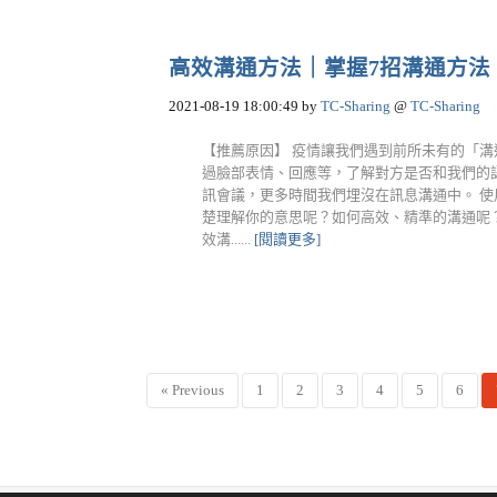
高效溝通方法｜掌握7招溝通方法，WF
2021-08-19 18:00:49
by
TC-Sharing
@
TC-Sharing
【推薦原因】 疫情讓我們遇到前所未有的「
過臉部表情、回應等，了解對方是否和我們的
訊會議，更多時間我們埋沒在訊息溝通中。 
楚理解你的意思呢？如何高效、精準的溝通呢？
效溝......
[閱讀更多]
« Previous
1
2
3
4
5
6