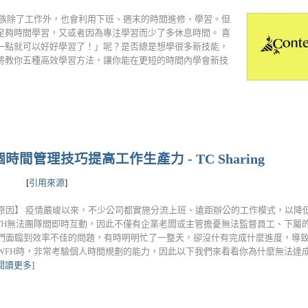
班族除了工作外，也會利用下班、週末的時間進修、學習。但
足夠時間學習，又或者因為專注學習而少了多休息時間。 喜
一點就可以好好學習了！」呢？是否總是想學很多新技能，
將教你五種高效學習方法，讓你能在更短的時間內學會新技
間管理技巧提高工作生產力 - TC Sharing
[
引用來源
]
原因】 疫情嚴峻以來，不少公司都實施分流上班、遠距辦公的工作模式，以降
FH無法團隊間即時互動，因此不僅有企業老闆或主管擔憂無法監督員工、下屬
們面臨到效率不佳的問題，有時明明忙了一整天，卻沒什有完成什麼進度，導致專案
WFH時，非常考驗個人時間規劃的能力，因此以下我們來看看你為什麼無法達
[閱讀更多]