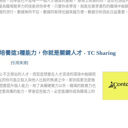
絕技，而學歷已不是唯一一個人才選拔的重點。 身為上班族的你，是否也想提升競
最具職場競爭力的技能供你參考，只要你肯學習，就能在競爭激烈的職場中脫穎而
據的流行，數據無所不在，數據的取得也越來越方便。數據分析因此日益重要，且不分
這3種能力，你就是關鍵人才 - TC Sharing
[
引用來源
]
會上不乏傑出的人才，而若是想要在人才濟濟的環境中脫穎而
在的你可能正陷入與他人比較的焦慮之中，那到底要怎麼做
實想要提升個人能力，除了具備硬實力以外，職場的軟實力也
定要具備的能力，學會這些能力，必定能讓你成為職場上的