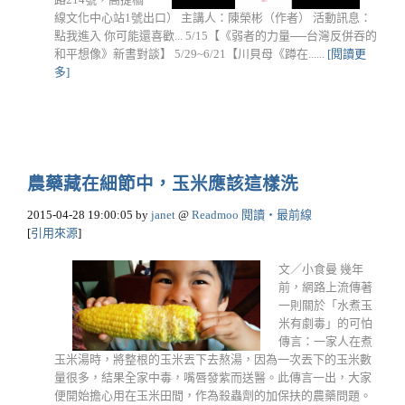
線文化中心站1號出口） 主講人：陳榮彬（作者） 活動訊息：
點我進入 你可能還喜歡... 5/15【《弱者的力量──台灣反併吞的
和平想像》新書對談】 5/29~6/21【川貝母《蹲在......
[閱讀更
多]
農藥藏在細節中，玉米應該這樣洗
2015-04-28 19:00:05
by
janet
@
Readmoo 閱讀‧最前線
[
引用來源
]
文／小食曼 幾年
前，網路上流傳著
一則關於「水煮玉
米有劇毒」的可怕
傳言：一家人在煮
玉米湯時，將整根的玉米丟下去熬湯，因為一次丟下的玉米數
量很多，結果全家中毒，嘴唇發紫而送醫。此傳言一出，大家
便開始擔心用在玉米田間，作為殺蟲劑的加保扶的農藥問題。