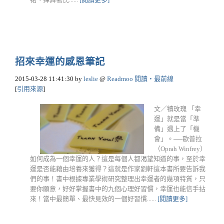
招來幸運的感恩筆記
2015-03-28 11:41:30
by
leslie
@
Readmoo 閱讀‧最前線
[
引用來源
]
文／犢玫瑰 「幸
運」就是當「準
備」遇上了「機
會」。──歐普拉
（Oprah Winfrey）
如何成為一個幸運的人？這是每個人都渴望知道的事，至於幸
運是否能藉由培養來獲得？這就是作家劉軒這本書所要告訴我
們的事！書中根據專業學術研究整理出幸運者的幾項特質，只
要你願意，好好掌握書中的九個心理好習慣，幸運也能信手拈
來！當中最簡單、最快見效的一個好習慣......
[閱讀更多]