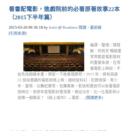
看書配電影，進戲院前的必看原著故事22本
（2015下半年篇）
2015-03-26 09:36:18
by
leslie
@
Readmoo 閱讀‧最前線
[
引用來源
]
編譯、整理／陳慧
敏、何宛芳 暢銷書
常常都是電影取材
的重要來源，在等
著電影上映前，不
如先找個幾本書。預習一下故事情節吧。2015 年，將有高達
22 部自書籍的電影即將上映，題材從科幻、犯罪偵探、青少
年、愛情、災難紀實等，包羅萬象。影迷和書迷可以依著電影
放映日，安排年度電影好書清單，做足功夫，比一比電影和小
說哪一個精采？ 《紙上城市》→電影......
[閱讀更多]