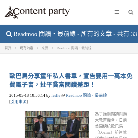
Readmoo 閱讀‧最前線 - 所有的文章 - 共有 3
首頁
現有內容
來源
Readmoo 閱讀‧最前線
歐巴馬分享童年私人書單，宣告要用一萬本免
費電子書，扯平貧富閱讀差距！
2015-05-13 10:56:14
by
leslie
@
Readmoo 閱讀‧最前線
[
引用來源
]
為了推廣閱讀與擴
大教育機會，日前
美國總統歐巴馬
（Obama）前往號