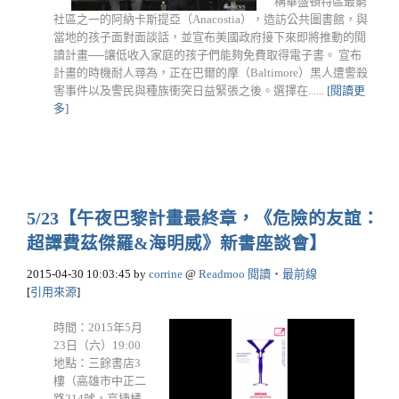
稱華盛頓特區最窮
社區之一的阿納卡斯提亞（Anacostia），造訪公共圖書館，與
當地的孩子面對面談話，並宣布美國政府接下來即將推動的閱
讀計畫──讓低收入家庭的孩子們能夠免費取得電子書。 宣布
計畫的時機耐人尋為，正在巴爾的摩（Baltimore）黑人遭警殺
害事件以及警民與種族衝突日益緊張之後。選擇在......
[閱讀更
多]
5/23【午夜巴黎計畫最終章，《危險的友誼：
超譯費茲傑羅&海明威》新書座談會】
2015-04-30 10:03:45
by
corrine
@
Readmoo 閱讀‧最前線
[
引用來源
]
時間：2015年5月
23日（六）19:00
地點：三餘書店3
樓（高雄市中正二
路214號，高捷橘