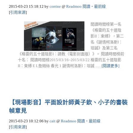
2015-03-23 15:18:12
by
corrine
@
Readmoo 閱讀‧最前線
[
引用來源
]
閲讀時間榜第一名
《格雷的五十道陰
影II：束縛》，第二
名《謎情柯洛斯I：
坦誠》及第三名
《格雷的五十道陰影I：調教（電影封面版）》。 閱讀時間榜前
十名： 閱讀時間榜2015/03/16~2015/03/22 格雷的五十道陰影
II：束縛 E L詹姆絲 春光 1 謎情柯洛斯I：坦誠 ......
[閱讀更多]
【現場影音】平面設計師黃子欽、小子的書裝
幀意見
2015-03-23 10:12:06
by
cait
@
Readmoo 閱讀‧最前線
[
引用來源
]