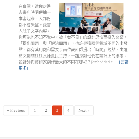
在台灣，當你走進
去書店時隨便抽一
本書起來，大部份
都不會失望。愛書
人除了文字內容，
你可能也不知不覺中，被「看不見」的設計思惟而投入閱讀。
「提出問題」與「解決問題」，也許是這兩個領域不同的出發
點，都有其用處和需要；兩位設計師提出「時間」觀點，由逗
點文創結社社長陳夏民主持，一起探討他們在設計上的思考。
設計師與藝術家創作最大的不同在哪裡？[embedded c......
[閱讀
更多]
« Previous
1
2
3
4
Next »