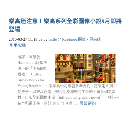
樂高迷注意！樂高系列全彩圖像小說9月即將
登場
2015-03-27 11:18:59
by
leslie
@
Readmoo 閱讀‧最前線
[
引用來源
]
編譯／陳慧敏
Hachette 出版集團
旗下的「小布朗出
版社」（Little,
Brown Books for
Young Readers），跟樂高公司簽署多年合約，將鎖定 6 到 11
歲孩子，以樂高忍者、樂高朋友和樂高生化戰士等系列為素
材，出版全彩圖像小說（full-colored graphic novel），發行平
裝本和電子書，預計 2015 年 9 月......
[閱讀更多]