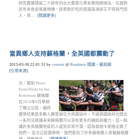
研究農藥殘留二十餘年的台大農業化學系教授顏瑞泓，在面對
近年來食安風暴頻傳，民眾對於吃的意識高漲卻又不得其門而
入，常......
[閱讀更多]
當異鄉人支持蘇格蘭，全英國都震動了
2015-03-30 22:01:51
by
content
@
Readmoo 閱讀‧最前線
[
引用來源
]
文／鳳梨 Photo
From Flickr by Ian
Robertson 蘇格蘭
在2014年9月舉辦
了獨立公投，最終
選舉結果是多數人願意留在大英國協中。不過英國政府也開出
一系列法案讓未來蘇格蘭可以享有更多的補助與權力。這一點
讓許多英格蘭地區的人感到非常不滿，認為首相卡麥隆出賣了
他們。 這次公投選舉時，我們看到了許多蘇格蘭人穿著蘇格蘭
裙、揮舞著氏......
[閱讀更多]