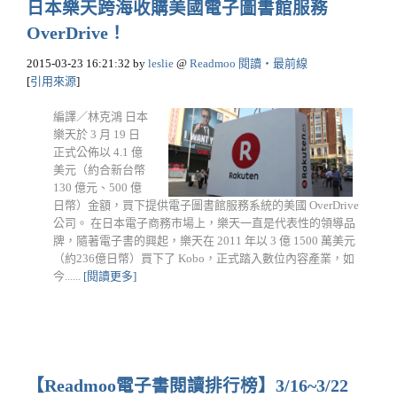
日本樂天跨海收購美國電子圖書館服務
OverDrive！
2015-03-23 16:21:32
by
leslie
@
Readmoo 閱讀‧最前線
[
引用來源
]
編譯／林克鴻 日本
樂天於 3 月 19 日
正式公佈以 4.1 億
美元（約合新台幣
130 億元、500 億
日幣）金額，買下提供電子圖書館服務系統的美國 OverDrive
公司。 在日本電子商務市場上，樂天一直是代表性的領導品
牌，隨著電子書的興起，樂天在 2011 年以 3 億 1500 萬美元
（約236億日幣）買下了 Kobo，正式踏入數位內容產業，如
今......
[閱讀更多]
【Readmoo電子書閱讀排行榜】3/16~3/22