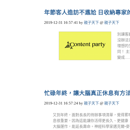
年節客人造訪不尷尬 日收納專家
2019-12-31 16:57:41
by
親子天下
@
親子天下
別讓客
沒辦法
理想的
同！ 
變成.....
忙碌年終，讓大腦真正休息有方
2019-12-31 16:57:24
by
親子天下
@
親子天下
又到年終，面對長長的待辦事項清單，覺得累嗎
息很重要，因為這能讓你活得更長久、更健康
大腦運作，能延長壽命。神經科學家邁克爾•麥康奈爾