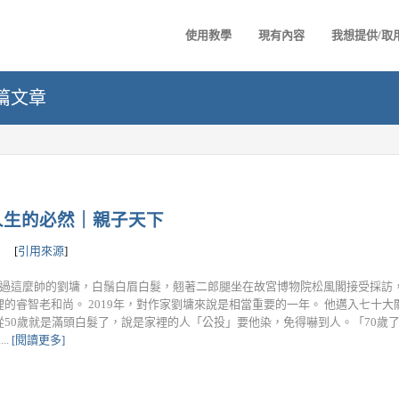
使用教學
現有內容
我想提供/取
 篇文章
人生的必然｜親子天下
[
引用來源
]
tent] 從沒看過這麼帥的劉墉，白鬚白眉白髮，翹著二郎腿坐在故宮博物院松風閣接受
的睿智老和尚。 2019年，對作家劉墉來說是相當重要的一年。 他邁入七十
50歲就是滿頭白髮了，說是家裡的人「公投」要他染，免得嚇到人。「70歲
..
[閱讀更多]