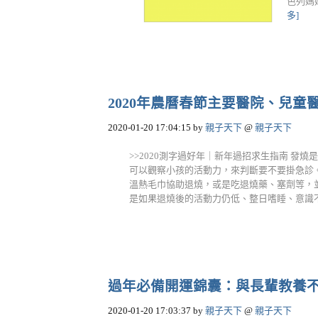
色列媽
多]
2020年農曆春節主要醫院、兒
2020-01-20 17:04:15
by
親子天下
@
親子天下
>>2020測字過好年｜新年過招求生指南 發
可以觀察小孩的活動力，來判斷要不要掛急診
溫熱毛巾協助退燒，或是吃退燒藥、塞劑等，
是如果退燒後的活動力仍低、整日嗜睡、意識不清楚
過年必備開運錦囊：與長輩教養
2020-01-20 17:03:37
by
親子天下
@
親子天下