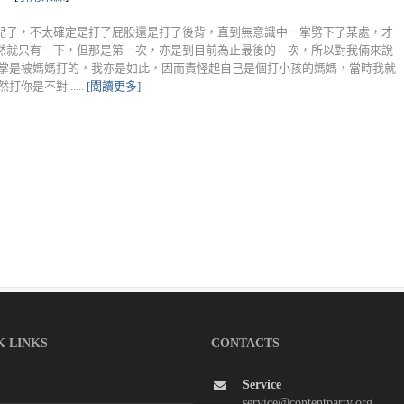
兒子，不太確定是打了屁股還是打了後背，直到無意識中一掌劈下了某處，才
然就只有一下，但那是第一次，亦是到目前為止最後的一次，所以對我倆來說
一掌是被媽媽打的，我亦是如此，因而責怪起自己是個打小孩的媽媽，當時我就
是不對......
[閱讀更多]
K LINKS
CONTACTS
Service
service@contentparty.org