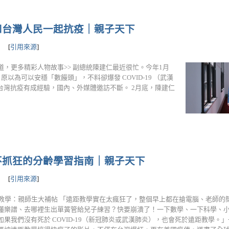
和台灣人民一起抗疫｜親子天下
[
引用來源
]
ouTube頻道，更多精彩人物故事>> 副總統陳建仁最近很忙。今年1月
以為可以安穩「數饅頭」，不料卻爆發 COVID-19 （武漢
灣抗疫有成經驗，國內、外媒體邀訪不斷。 2月底，陳建仁
不抓狂的分齡學習指南｜親子天下
[
引用來源
]
上教學：親師生大補帖 「遠距教學實在太瘋狂了，整個早上都在搶電腦、老師的
懂樂譜、去哪裡生出單簧管給兒子練習？快要崩潰了！一下數學、一下科學、
如果我們沒有死於 COVID-19（新冠肺炎或武漢肺炎），也會死於遠距教學。