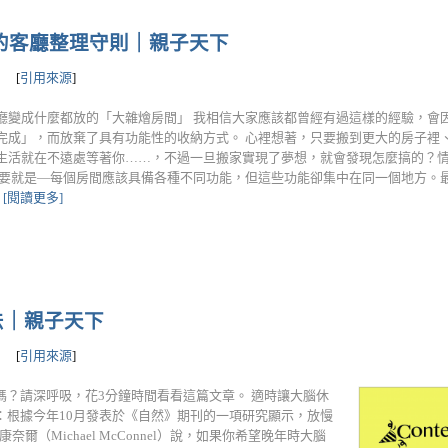
的客廳整理守則｜親子天下
[
引用來源
]
廳變成什麼都放的「大雜燴房間」 我相信大家應該都曾經有過這樣的經驗，會
完成」，而放棄了具有功能性的收納方式。 心裡想著，只要搬到更大的房子裡
生活就在不遠處等著你……，不過一旦搬家實現了夢想，就會發現怎麼搞的？
主要就是—每個房間應該具備各種不同功能，但這些功能卻集中在同一個地方。
.
[閱讀更多]
法｜親子天下
[
引用來源
]
？請深呼吸，花3分鐘時間看看這篇文章。 適時讓大腦休
：根據今年10月發表於《自然》期刊的一項研究顯示，放慢
（Michael McConnel）說，如果你希望晚年時大腦