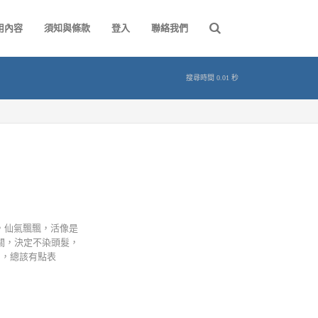
用內容
須知與條款
登入
聯絡我們
搜尋時間 0.01 秒
採訪，仙氣飄飄，活像是
大關，決定不染頭髮，
了，總該有點表