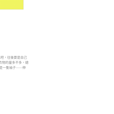
此吧，往後要是自己
衣物的量多不多，總
是一隻袖子——伸