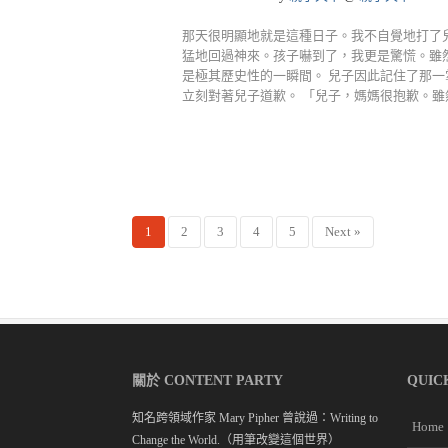
那天很明顯地就是這種日子。我不自覺地打了
猛地回過神來。孩子嚇到了，我更是驚慌。雖
是極其歷史性的一瞬間。 兒子因此記住了那
立刻對著兒子道歉。 「兒子，媽媽很抱歉。雖然打你
1
2
3
4
5
Next »
關於 CONTENT PARTY
QUIC
知名跨領域作家 Mary Pipher 曾說過：Writing to
Home
Change the World.（用筆改變這個世界）