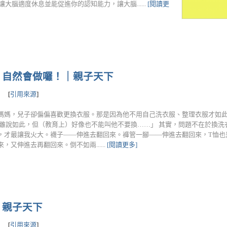
大腦適度休息並能促進你的認知能力，讓大腦......
[閱讀更
，自然會做囉！｜親子天下
[
引用來源
]
媽媽，兒子卻偏偏喜歡更換衣服。那是因為他不用自己洗衣服、整理衣服才如
「雖說如此，但（教育上）好像也不能叫他不要換……」 其實，問題不在於換洗
，才最讓我火大。襪子——伸進去翻回來。褲管一腳——伸進去翻回來，T恤也
又伸進去再翻回來。倒不如兩......
[閱讀更多]
｜親子天下
[
引用來源
]