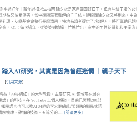
020測字過好年｜新年過招求生指南 除夕夜是家戶團圓好日子，但有些結了婚的
既期待又怕受傷害，當中還隱藏著難解的千千結。轉眼間除夕夜又將到來，中
吳孔琪、友緣基金會執行長廖清碧，特地為讀者提供了7道解方，將可幫助已婚
夕夜。 Q1：每次過年，從婆婆到媳婦，忙進忙出，家中的男性彷彿都和平常沒兩樣。.
：踏入AI研究，其實是因為曾經迷惘 ｜親子天下
[
引用來源
]
稱為「AI界網紅」的大學教授，主要研究 AI 領域現在最夯
的科技。在 YouTube 上個人頻道，目前已累積280部
鄉民語言也可以教AI 34歲的李宏毅總能用淺顯的鄉民式語
複雜、難懂的技術。五等分的......
[閱讀更多]