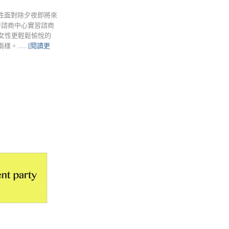
女性面對除夕夜即將來
崙諮商中心實習諮商
女性更輕鬆愉悅的
.....
[閱讀更