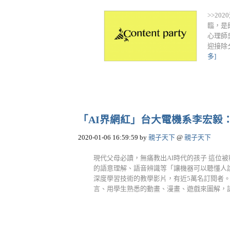
>>2
臨，是
心理師
迎接除
多]
「AI界網紅」台大電機系李宏毅
2020-01-06 16:59:59
by
親子天下
@
親子天下
現代父母必讀，無痛教出AI時代的孩子 這位被
的語意理解、語音辨識等「讓機器可以聽懂人說話」
深度學習技術的教學影片，有近5萬名訂閱者。 
言、用學生熟悉的動畫、漫畫、遊戲來圖解，講解