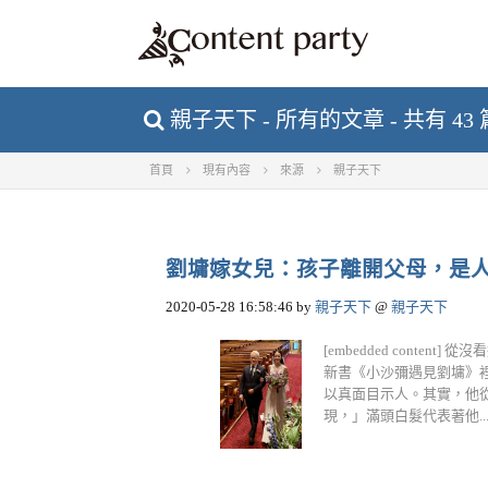
親子天下 - 所有的文章 - 共有 43
首頁
現有內容
來源
親子天下
劉墉嫁女兒：孩子離開父母，是
2020-05-28 16:58:46
by
親子天下
@
親子天下
[embedded con
新書《小沙彌遇見劉墉》裡
以真面目示人。其實，他從
現，」滿頭白髮代表著他....