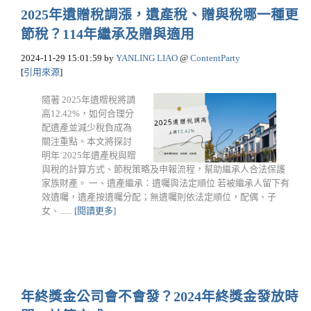
2025年遺贈稅調漲，遺產稅、贈與稅哪一種更
節稅？114年繼承及贈與適用
2024-11-29 15:01:59
by
YANLING LIAO
@
ContentParty
[
引用來源
]
隨著 2025年遺贈稅將調
高12.42%，如何合理分
配遺產並減少稅負成為
關注重點。本文將探討
明年˙2025年遺產稅與贈
與稅的計算方式、節稅策略及申報流程，幫助繼承人合法保護
家族財產。 一、遺產繼承：遺囑與法定順位 若被繼承人留下有
效遺囑，遺產按遺囑分配；無遺囑則依法定順位，配偶、子
女、......
[閱讀更多]
年終獎金公司會不會發？2024年終獎金發放時