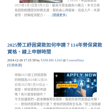
2.165%，申請期限自
2025年1月1日至3月31日，最高可貸金額為10萬元。本次方案
為弱勢群體提供財務支援，幫助身心障礙者、低收入戶、失業
者等，紓解經濟壓力。 ......
[閱讀更多]
2025勞工紓困貸款如何申請？114年勞保貸款
資格、線上申辦時間
2024-12-26 17:25:59
by
YANLING LIAO
@
ContentParty
[
引用來源
]
申辦2025勞工紓困貸款
的時間為2024年12月26
日至2025年1月10日止。
那麼，勞保貸款好申請
嗎？有什麼限制條件？
今天就讓我們一起來瞭解勞保貸款，幫助你安然度過這年關。
一、勞保紓困貸款是什麼？ 勞保紓困貸款全名為「勞工保險被
保險人紓困貸款」，由勞動部提供給符合資格的勞工，旨在紓