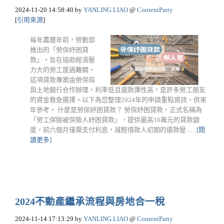
2024-11-20 14:58:40
by
YANLING LIAO
@
ContentParty
[
引用來源
]
每年農曆年前，勞動部
推出的「勞保紓困貸
款」，旨在協助經濟壓
力大的勞工度過難關。
這項貸款專案由勞保局
與土地銀行合作辦理，利率低且還款彈性高，是許多勞工朋友
的資金救急選擇。以下為您整理2024年的申請重點資訊，供來
年參考。 什麼是勞保紓困貸款？ 勞保紓困貸款，正式名稱為
「勞工保險被保險人紓困貸款」，提供最高10萬元的貸款額
度，前六個月僅需支付利息，減輕借款人初期的還款壓......
[閱
讀更多]
2024不動產繼承流程與房地合一稅
2024-11-14 17:13:29
by
YANLING LIAO
@
ContentParty