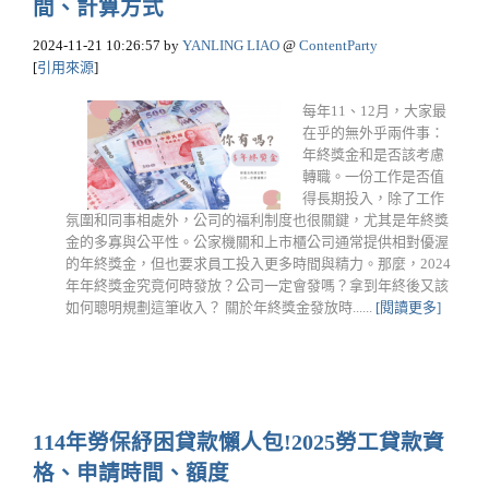
間、計算方式
2024-11-21 10:26:57
by
YANLING LIAO
@
ContentParty
[
引用來源
]
每年11、12月，大家最
在乎的無外乎兩件事：
年終獎金和是否該考慮
轉職。一份工作是否值
得長期投入，除了工作
氛圍和同事相處外，公司的福利制度也很關鍵，尤其是年終獎
金的多寡與公平性。公家機關和上市櫃公司通常提供相對優渥
的年終獎金，但也要求員工投入更多時間與精力。那麼，2024
年年終獎金究竟何時發放？公司一定會發嗎？拿到年終後又該
如何聰明規劃這筆收入？ 關於年終獎金發放時......
[閱讀更多]
114年勞保紓困貸款懶人包!2025勞工貸款資
格、申請時間、額度