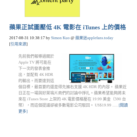
蘋果正試圖壓低 4K 電影在 iTunes 上的價格
2017-08-31 10:38:17
by
Simon Kuo
@
蘋果迷applefans.today
[
引用來源
]
先前我們報導過關於
Apple TV 將可能在
下一次的發表會推
出，並配有 4K HDR
的輸出。而要達到這
個目標，最首要的還是得先擁右支援 4K HDR 的內容。 蘋果近
日正在一場與好萊塢片商們的討論中掙扎。蘋果希望能夠將未
來在 iTunes Store 上架的 4K 電影價格壓在 19.99 美金（590 台
幣），而這個提議卻被多數電影公司駁回。 US$19.99 ......
[閱讀
更多]