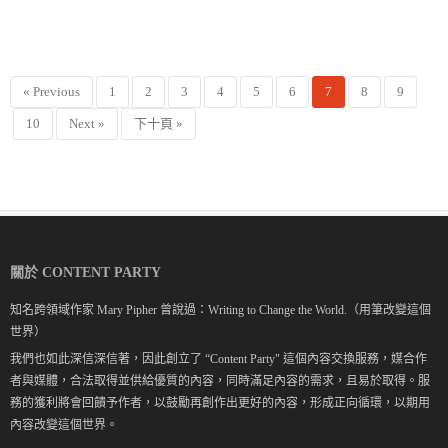
« Previous
1
2
3
4
5
6
7
8
9
10
Next »
下十頁 »
關於 CONTENT PARTY
知名跨領域作家 Mary Pipher 曾說過：Writing to Change the World.（用筆改變這個
世界）
我們也如此深信深信著，因此創立了 “Content Party" 這個內容交換服務，媒合作
者與媒體，合法取得並供給優質的內容，同時滿足內容的需求，且易於取得。服
務的獲利將會回饋予作者，以鼓勵再創作出更好的內容，形成正向循環，以期用
內容改變這個世界。