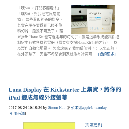
「嘿Siri ，打開客廳燈！」
「嘿Siri，幫我把電風扇關
掉」 這些看似神奇的指令，
其實在現在要做到已經不像
科幻片一般遙不可及了。 蘋
果推出 HomeKit 也有近兩年的時間了，就是這套系統能讓你控
制家中各式各樣的電器（需要有支援HomeKit系統才行），以
及製作自動化場景。 怎麼說呢？ 我們舉個例子： 天氣正熱，
在外頭曬了一天誰不希望會到家就能有冷氣可......
[閱讀更多]
Luna Display 在 Kickstarter 上集資，將你的
iPad 變成無線外接螢幕
2017-08-24 10:19:36
by
Simon Kuo
@
蘋果迷applefans.today
[
引用來源
]
...
[閱讀更多]