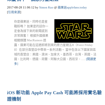
2017-08-28 11:06:12
by
Simon Kuo
@
蘋果迷applefans.today
[
引用來源
]
你是蘋果迷，同時也是星
戰粉嗎？ 如果是的話你一
定會為接下來的新聞感到
非常興奮！ 根據外國蘋果
相關媒體 MacRumors 透
露，蘋果可能在這週即將到來的原力星期五II（Force Friday
II）在部分直營店中帶來一系列活動。 當中包含以下國家與區
域的直營店：美國、澳洲、加拿大、墨西哥、台灣、英國、法
國、比利時、德國、荷蘭、阿聯大公國、西班牙、......
[閱讀更
多]
iOS 新功能 Apple Pay Cash 可能將採用實名驗
證機制