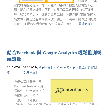
經驗嗎？整理
房間時從塵封的床下翻出年輕時的雜物，懷舊的感情湧上心
頭，翻看相簿想緬懷一下時，看見的盡是自己以往的屁孩行
徑，啼笑皆非之下，翻開旁邊的筆記本，卻滿是以前亂寫的大
塊文章。要是這些東西被人放到臉書上…嘖嘖，簡直是公開處
刑啊… 不過即使最悲觀的人也得承認，歲月......
[閱讀更多]
結合Facebook 與 Google Analytics 輕鬆監測粉
絲流量
2015-07-21 08:20:07
by
dcplus編輯室-Simon
@
dcplus數位行銷實戰
家
[
引用來源
]
你是否曾經看著你的
Facebook insights，覺
得缺少了些什麼嗎？ 在
你的貼文中，除了
「讚」、「分享」、
「留言」 之外，你還想追蹤更多的使用者行為嗎？ 這很簡單！