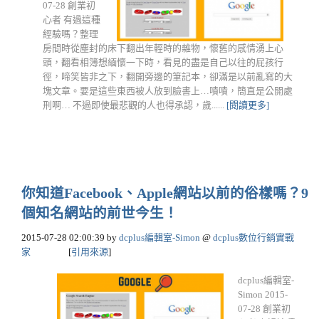
07-28 創業初
心者 有過這種
經驗嗎？整理
房間時從塵封的床下翻出年輕時的雜物，懷舊的感情湧上心
頭，翻看相簿想緬懷一下時，看見的盡是自己以往的屁孩行
徑，啼笑皆非之下，翻開旁邊的筆記本，卻滿是以前亂寫的大
塊文章。要是這些東西被人放到臉書上…嘖嘖，簡直是公開處
刑啊… 不過即使最悲觀的人也得承認，歲......
[閱讀更多]
你知道Facebook、Apple網站以前的俗樣嗎？9
個知名網站的前世今生！
2015-07-28 02:00:39
by
dcplus編輯室-Simon
@
dcplus數位行銷實戰
家
[
引用來源
]
dcplus編輯室-
Simon 2015-
07-28 創業初