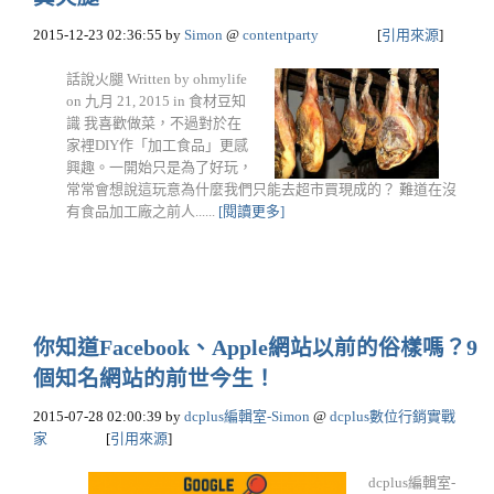
2015-12-23 02:36:55
by
Simon
@
contentparty
[
引用來源
]
話說火腿 Written by ohmylife
on 九月 21, 2015 in 食材豆知
識 我喜歡做菜，不過對於在
家裡DIY作「加工食品」更感
興趣。一開始只是為了好玩，
常常會想說這玩意為什麼我們只能去超市買現成的？ 難道在沒
有食品加工廠之前人......
[閱讀更多]
你知道Facebook、Apple網站以前的俗樣嗎？9
個知名網站的前世今生！
2015-07-28 02:00:39
by
dcplus編輯室-Simon
@
dcplus數位行銷實戰
家
[
引用來源
]
dcplus編輯室-