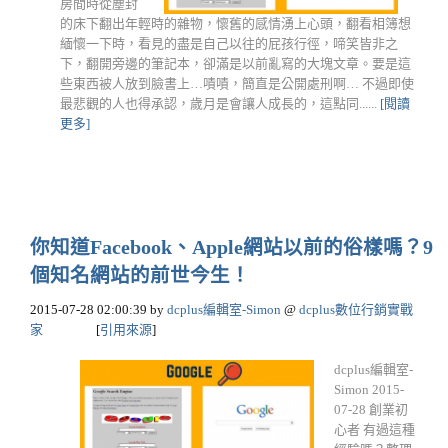
房間時從塵封
的床下翻出年輕時的雜物，懷舊的感情湧上心頭，翻看相簿想
緬懷一下時，看見的盡是自己以往的屁孩行徑，啼笑皆非之
下，翻開旁邊的筆記本，卻滿是以前亂寫的大塊文章。要是這
些東西被人放到臉書上…嘖嘖，簡直是公開處刑啊… 不過即使
最悲觀的人也得承認，歲月是會讓人成長的，這點同......
[閱讀
更多]
你知道Facebook、Apple網站以前的俗樣嗎？9
個知名網站的前世今生！
2015-07-28 02:00:39
by
dcplus編輯室-Simon
@
dcplus數位行銷實戰
家
[
引用來源
]
dcplus編輯室-
Simon 2015-
07-28 創業初
心者 有過這種