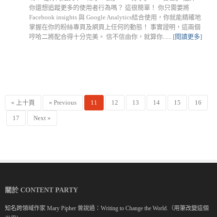
你還想追蹤更多的使用者行為嗎？ 這很簡單！ 你只需要將
Facebook insights 與 Google Analytics結合使用，你就能精確地
掌握在你的粉絲專頁及網頁上任何的動態！ 事實證明，這兩個
哼哈二將配合得十分完美。 信不信由你，就算你......
[閱讀更多]
« 上十頁
« Previous
11
12
13
14
15
16
17
Next »
關於 CONTENT PARTY
知名跨領域作家 Mary Pipher 曾說過：Writing to Change the World.（用筆改變這個