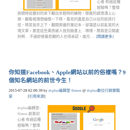
心者 有過這種
經驗嗎？整理
房間時從塵封的床下翻出年輕時的雜物，懷舊的感情湧上心
頭，翻看相簿想緬懷一下時，看見的盡是自己以往的屁孩行
徑，啼笑皆非之下，翻開旁邊的筆記本，卻滿是以前亂寫的大
塊文章。要是這些東西被人放到臉書上…嘖嘖，簡直是公開處
刑啊… 不過即使最悲觀的人也得承認，歲月......
[閱讀更多]
你知道Facebook、Apple網站以前的俗樣嗎？9
個知名網站的前世今生！
2015-07-28 02:00:39
by
dcplus編輯室-Simon
@
dcplus數位行銷實戰
家
[
引用來源
]
dcplus編輯室-
Simon 創業初
心者 有過這種
經驗嗎？整理