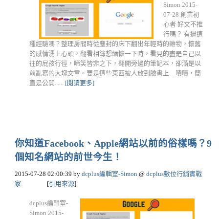
Simon 2015-
07-28 創業初
心者 好文不推
行嗎？ 有過這
種經驗嗎？整理房間時從塵封的床下翻出年輕時的雜物，懷舊
的感情湧上心頭，翻看相簿想緬懷一下時，看見的盡是自己以
往的屁孩行徑，啼笑皆非之下，翻開旁邊的筆記本，卻滿是以
前亂寫的大塊文章。要是這些東西被人放到臉書上…嘖嘖，簡
直是公開......
[閱讀更多]
你知道Facebook、Apple網站以前的俗樣嗎？9
個知名網站的前世今生！
2015-07-28 02:00:39
by
dcplus編輯室-Simon
@
dcplus數位行銷實戰
家
[
引用來源
]
dcplus編輯室-
Simon 2015-