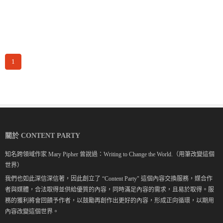
1
關於 CONTENT PARTY
知名跨領域作家 Mary Pipher 曾說過：Writing to Change the World.（用筆改變這個
世界）
我們也如此深信深信著，因此創立了 “Content Party" 這個內容交換服務，媒合作
者與媒體，合法取得並供給優質的內容，同時滿足內容的需求，且易於取得。服
務的獲利將會回饋予作者，以鼓勵再創作出更好的內容，形成正向循環，以期用
內容改變這個世界。