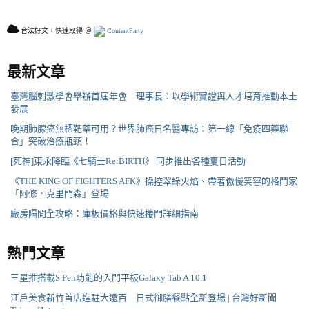
合法好文，快速取得 ＠
ContentParty
最新文章
臺灣腦刺激學會舉辦首屆年會 理事長：以學術實證與人才培育推動本土
發展
晚期肺腺癌無標靶藥可用？世界肺癌日名醫專訪：第一線「免疫四藥聯
合」突破治療瓶頸！
[死神]東永降臨《七騎士Re:BIRTH》 同步推出各種夏日活動
《THE KING OF FIGHTERS AFK》操控翠綠火焰、帶著傲慢笑容的格鬥家
「阿修．克里門森」登場
廠房隔間全攻略：庫板價格與快速捲門詳細指南
熱門文章
三星推搭載S Pen功能的入門平板Galaxy Tab A 10.1
江戶美食新竹首店進駐大遠百 日式御膳餐點全新登場 | 台灣好新聞