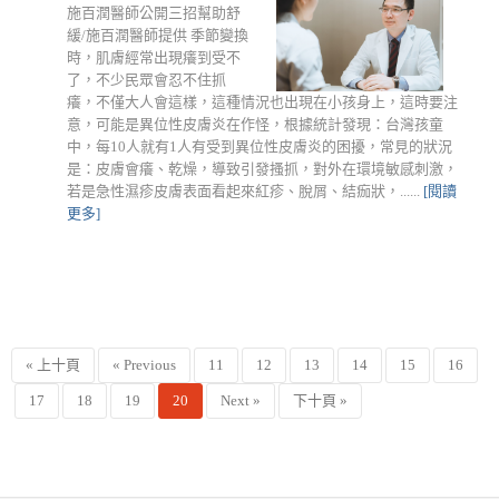
施百潤醫師公開三招幫助舒
緩/施百潤醫師提供 季節變換
時，肌膚經常出現癢到受不
了，不少民眾會忍不住抓
癢，不僅大人會這樣，這種情況也出現在小孩身上，這時要注
意，可能是異位性皮膚炎在作怪，根據統計發現：台灣孩童
中，每10人就有1人有受到異位性皮膚炎的困擾，常見的狀況
是：皮膚會癢、乾燥，導致引發搔抓，對外在環境敏感刺激，
若是急性濕疹皮膚表面看起來紅疹、脫屑、結痂狀，......
[閱讀
更多]
« 上十頁
« Previous
11
12
13
14
15
16
17
18
19
20
Next »
下十頁 »