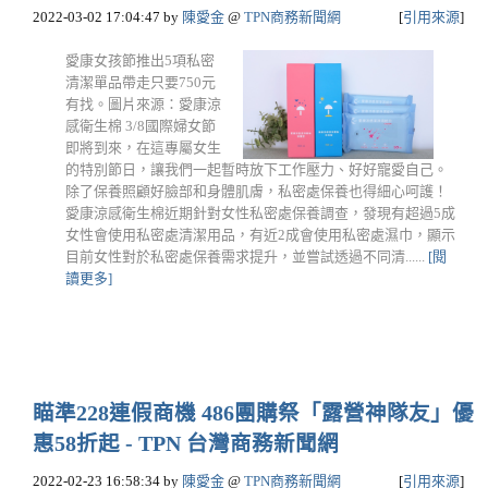
2022-03-02 17:04:47
by
陳愛金
@
TPN商務新聞網
[
引用來源
]
愛康女孩節推出5項私密
清潔單品帶走只要750元
有找。圖片來源：愛康涼
感衛生棉 3/8國際婦女節
即將到來，在這專屬女生
的特別節日，讓我們一起暫時放下工作壓力、好好寵愛自己。
除了保養照顧好臉部和身體肌膚，私密處保養也得細心呵護！
愛康涼感衛生棉近期針對女性私密處保養調查，發現有超過5成
女性會使用私密處清潔用品，有近2成會使用私密處濕巾，顯示
目前女性對於私密處保養需求提升，並嘗試透過不同清......
[閱
讀更多]
瞄準228連假商機 486團購祭「露營神隊友」優
惠58折起 - TPN 台灣商務新聞網
2022-02-23 16:58:34
by
陳愛金
@
TPN商務新聞網
[
引用來源
]