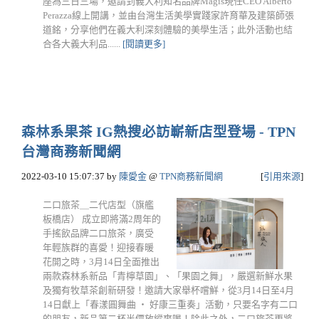
座為三日三場，邀請到義大利知名品牌Magis現任CEO Alberto
Perazza線上開講，並由台灣生活美學實踐家許育華及建築師張
道銘，分享他們在義大利深刻體驗的美學生活；此外活動也結
合各大義大利品......
[閱讀更多]
森林系果茶 IG熱搜必訪嶄新店型登場 - TPN
台灣商務新聞網
2022-03-10 15:07:37
by
陳愛金
@
TPN商務新聞網
[
引用來源
]
二口旅茶＿二代店型（旗艦
板橋店） 成立即將滿2周年的
手搖飲品牌二口旅茶，廣受
年輕族群的喜愛！迎接春暖
花開之時，3月14日全面推出
兩款森林系新品「青檸草園」、「果園之舞」，嚴選新鮮水果
及獨有牧草茶創新研發！邀請大家舉杯嚐鮮，從3月14日至4月
14日獻上「春漾圓舞曲 ‧ 好康三重奏」活動，只要名字有二口
的朋友，新品第二杯半價放縱爽喝！除此之外，二口旅茶更將