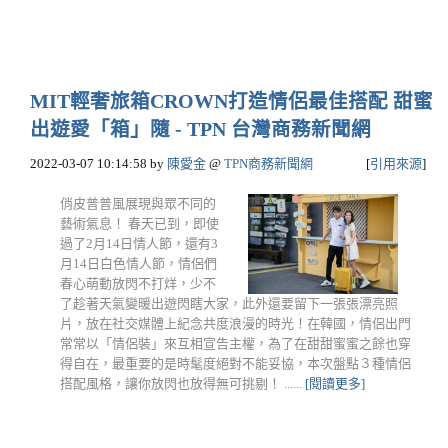
MIT輕奢旅箱CROWN打造情侶最佳搭配 甜蜜
出遊愛「箱」隨 - TPN 台灣商務新聞網
2022-03-07 10:14:58
by
陳愛金
@
TPN商務新聞網
[
引用來源
]
俏皮普普風展現與眾不同的
藝術氣息！ 春天已到，即使
過了2月14日情人節，還有3
月14日白色情人節，情侶們
春心萌動放閃不打烊，少不
了趁著天氣變暖出遊閃瞎大家，此外還要留下一張張漂亮照
片，放在社交媒體上紀念共度浪漫的時光！在韓國，情侶出門
常常以「情侶裝」來互相宣告主權，為了在甜甜蜜蜜之餘也穿
得自在，最重要的是時髦度絕對不能妥協，本次盤點３種情侶
搭配風格，讓你放閃也放得無可挑剔！ ......
[閱讀更多]