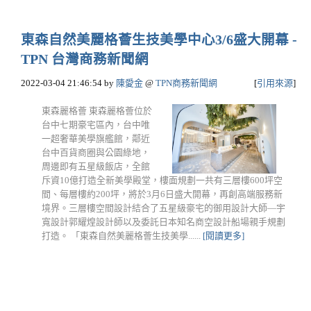
東森自然美麗格薈生技美學中心3/6盛大開幕 -
TPN 台灣商務新聞網
2022-03-04 21:46:54
by
陳愛金
@
TPN商務新聞網
[
引用來源
]
東森麗格薈 東森麗格薈位於
台中七期豪宅區內，台中唯
一超奢華美學旗艦館，鄰近
台中百貨商圈與公園綠地，
周邊即有五星級飯店，全館
斥資10億打造全新美學殿堂，樓面規劃一共有三層樓600坪空
間、每層樓約200坪，將於3月6日盛大開幕，再創高端服務新
境界。三層樓空間設計結合了五星級豪宅的御用設計大師—宇
寬設計郭耀煌設計師以及委託日本知名商空設計船場親手規劃
打造。 「東森自然美麗格薈生技美學......
[閱讀更多]