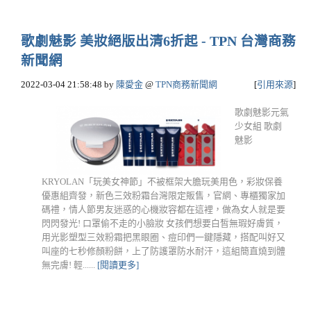
歌劇魅影 美妝絕版出清6折起 - TPN 台灣商務
新聞網
2022-03-04 21:58:48
by
陳愛金
@
TPN商務新聞網
[
引用來源
]
歌劇魅影元氣
少女組 歌劇
魅影
KRYOLAN「玩美女神節」不被框架大膽玩美用色，彩妝保養
優惠組齊發，新色三效粉霜台灣限定販售，官網、專櫃獨家加
碼禮，情人節男友迷惑的心機妝容都在這裡，做為女人就是要
閃閃發光! 口罩偷不走的小臉妝 女孩們想要白皙無瑕好膚質，
用光影塑型三效粉霜把黑眼圈、痘印們一鍵隱藏，搭配叫好又
叫座的七秒修顏粉餅，上了防護罩防水耐汗，這組簡直燒到體
無完膚! 輕......
[閱讀更多]