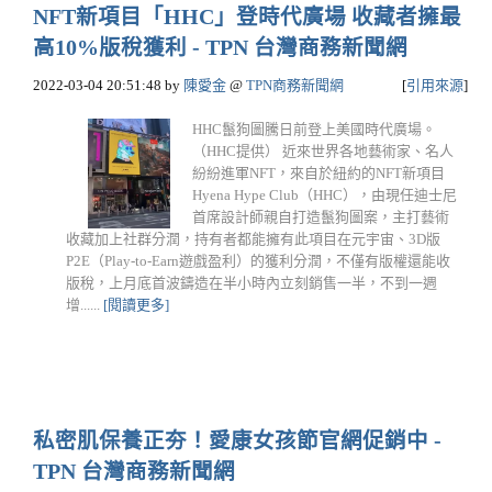
NFT新項目「HHC」登時代廣場 收藏者擁最
高10%版稅獲利 - TPN 台灣商務新聞網
2022-03-04 20:51:48
by
陳愛金
@
TPN商務新聞網
[
引用來源
]
HHC鬣狗圖騰日前登上美國時代廣場。
（HHC提供） 近來世界各地藝術家、名人
紛紛進軍NFT，來自於紐約的NFT新項目
Hyena Hype Club（HHC），由現任迪士尼
首席設計師親自打造鬣狗圖案，主打藝術
收藏加上社群分潤，持有者都能擁有此項目在元宇宙、3D版
P2E（Play-to-Earn遊戲盈利）的獲利分潤，不僅有版權還能收
版稅，上月底首波鑄造在半小時內立刻銷售一半，不到一週
增......
[閱讀更多]
私密肌保養正夯！愛康女孩節官網促銷中 -
TPN 台灣商務新聞網