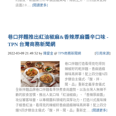
店面2.0......
[閱讀更多]
巷口拌麵推出紅油椒麻&香辣厚麻醬辛口味 -
TPN 台灣商務新聞網
2022-03-09 21:49:52
by
陳愛金
@
TPN商務新聞網
[
引用來源
]
巷口拌麵打造看得見吃得到
辣椒籽的乾拌麵，香麻過癮
辣味再昇華！配上四分鐘X四
步驟自主儀式-「醒、拌、
聞、品」重新定義享食儀式
全新拌麵品牌巷口拌麵看準快煮食尚趨勢，以及台灣人無辣不
歡的飲食習慣，推出人氣口味「紅油椒麻」、「香辣厚麻醬」
攻佔饕客味蕾，以專精醬料領域的深厚功力，打造川式風味辣
子椒香紅油，看得見的辣椒籽香麻過癮辣味再昇華！配上四分
鐘X四步驟自主儀式-「醒、拌、聞、品」重新定......
[閱讀更多]