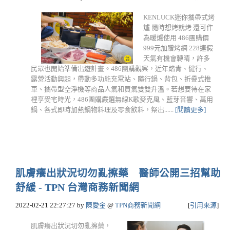
KENLUCK迷你攜帶式烤
爐 隨時想烤就烤 還可作
為暖爐使用 486團購價
999元加贈烤網 228連假
天氣有機會轉晴，許多
民眾也開始準備出遊計畫。486團購觀察，近年踏青、健行、
露營活動興起，帶動多功能充電站、隨行鍋、背包、折疊式推
車、攜帶型空淨機等商品人氣和買氣雙雙升溫。若想要待在家
裡享受宅時光，486團購嚴選無線K歌麥克風、藍芽音響、萬用
鍋、各式即時加熱鍋物料理及零食飲料，祭出......
[閱讀更多]
肌膚癢出狀況切勿亂擦藥 醫師公開三招幫助
舒緩 - TPN 台灣商務新聞網
2022-02-21 22:27:27
by
陳愛金
@
TPN商務新聞網
[
引用來源
]
肌膚癢出狀況切勿亂擦藥，