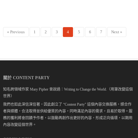
« Previous
1
2
3
4
5
6
7
Next »
關於 CONTENT PARTY
知名跨領域作家 Mary Pipher 曾說過：Writing to Change the World.（用筆改變這個
世界）
我們也如此深信深信著，因此創立了 “Content Party" 這個內容交換服務，媒合作
者與媒體，合法取得並供給優質的內容，同時滿足內容的需求，且易於取得。服
務的獲利將會回饋予作者，以鼓勵再創作出更好的內容，形成正向循環，以期用
內容改變這個世界。