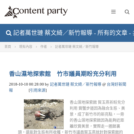
記者萬世璉 蔡文綺／新竹報導 - 所有的文章 - 共
首頁
現有內容
作者
記者萬世璉 蔡文綺／新竹報導
香山濕地探索館 竹市議員期盼充分利用
2018-10-10 00:28:00
by
記者萬世璉 蔡文綺／新竹報導
@
台灣好新聞
報
[
引用來源
]
香山濕地探索館 賀玉燕祈盼充分
利用 賞蟹步道因為融合生態、美
景，成了新竹市的新亮點，一旁
的香山濕地探索館因為能夠近距
離欣賞美景，實際走一圈館裏
頭，還能對生態有所收穫，新竹市議員賀玉燕就針對探索館的