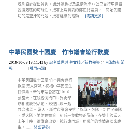
規劃設計提出質詢。 此外她也提及風情海岸17公里自行車道設
置攤販區的可能性。接著上場質詢的鄭正鈐議員，一開始先關
切的是空汙的問題，接著延續到電動......
[閱讀更多]
中華民國雙十國慶 竹市議會遊行歡慶
2018-10-09 19:11:43
by
記者萬世璉 蔡文綺／新竹報導
@
台灣好新聞
報
[
引用來源
]
中華民國雙十國慶 竹市議會遊行
歡慶 眾人齊喊，祝福中華民國生
日快樂。新竹市議會將在10/10
號當天，在議會側門口世界街舉
辦相關慶祝活動，歡迎民眾一起
共襄盛舉。 當天，新竹市議會安排了旗隊丶鼓隊丶新住民舞隊
丶愛犬隊丶婆婆媽媽等，組成一隻歡樂的隊伍，在雙十節當天
上午十時，從議會出發，繞行東門城，用我們的熱情為國家慶
生。 ......
[閱讀更多]