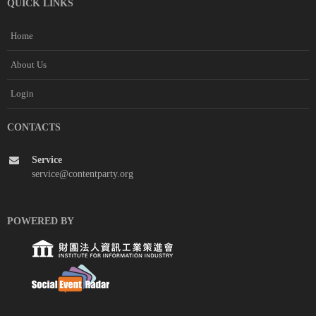
QUICK LINKS
Home
About Us
Login
CONTACTS
Service
service@contentparty.org
POWERED BY