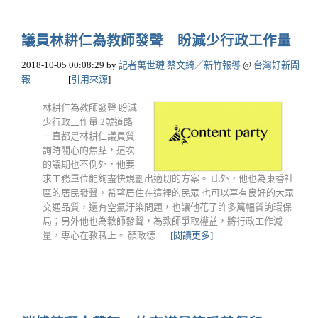
議員林耕仁為教師發聲 盼減少行政工作量
2018-10-05 00:08:29
by
記者萬世璉 蔡文綺／新竹報導
@
台灣好新聞
報
[
引用來源
]
林耕仁為教師發聲 盼減
少行政工作量 2號道路
一直都是林耕仁議員質
詢時關心的焦點，這次
的議期也不例外，他要
求工務單位能夠盡快規劃出適切的方案。 此外，他也為東香社
區的居民發聲，希望居住在這裡的民眾 也可以享有良好的大眾
交通品質，還有空氣汙染問題，也讓他花了許多篇幅質詢環保
局；另外他也為教師發聲，為教師爭取權益，將行政工作減
量，專心在教職上。 顏政德......
[閱讀更多]