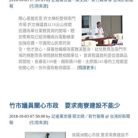
報
[
引用來源
]
關心基層民意 許文棟盼整頓南門
市場 許文棟議員以18尖山夜間
巡邏為單位業務質詢的開場，聽
到警察局已經添購兩台電動機車
加強巡邏，守護爬山民眾的安
全，他才放心。接著他繼續為客雅溪整治、幼兒教育及南門市
場的規劃等各項問題就教相關單位。 曾資程議員則是從道路品
質開始，長春街108巷、關新路19巷、太原路241巷的工程都是
他關心的，另外還有動保園區......
[閱讀更多]
竹市議員關心市政 要求南寮建設不能少
2018-10-03 07:50:00
by
記者萬世璉 蔡文綺／新竹報導
@
台灣好新聞
報
[
引用來源
]
孫鍚洲關心市政 要求南寮建設不