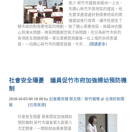
能少 新竹市議員孫鍚洲一上台，
先關心新竹市各地區的建設，他
先要求產發處針對南寮地區的周
邊建設進行發表，讓市民朋友了
解市政府對南寮地區的規劃。 除了關心南寮地區，孫鍚洲也關
心到淹水問題、噪音問題跟空氣汙染問題，充分為新竹市民的
各項民生問題把關。單位業務質詢最後一位上場的余邦彥議
員，一向關心新竹市的體育發展，今天......
[閱讀更多]
社會安全隱憂 議員促竹市府加強婦幼預防機
制
2018-10-03 00:10:00
by
記者萬世璉 蔡文綺／新竹報導
@
台灣好新聞
報
[
引用來源
]
社會安全隱憂 黃美慧促加強婦幼
預防機制 新竹市議會第九屆第八
次定期會，一開始就由黃美慧議