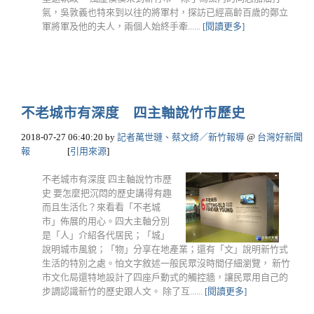
氣，吳敦義也特來到以往的將軍村，探訪已經高齡百歲的鄭立
軍將軍及他的夫人，兩個人始終手牽......
[閱讀更多]
不老城市有深度 四主軸說竹市歷史
2018-07-27 06:40:20
by
記者萬世璉、蔡文綺／新竹報導
@
台灣好新聞
報
[
引用來源
]
不老城市有深度 四主軸說竹市歷
史 要怎麼把沉悶的歷史講得有趣
而且生活化？來看看「不老城
市」佈展的用心。四大主軸分別
是「人」介紹各代居民；「城」
說明城市風貌；「物」分享在地產業；還有「文」說明新竹式
生活的特別之處。怕文字敘述一般民眾沒時間仔細瀏覽， 新竹
市文化局還特地設計了四座戶動式的觸控牆，讓民眾用自己的
步調認識新竹的歷史跟人文。 除了互......
[閱讀更多]