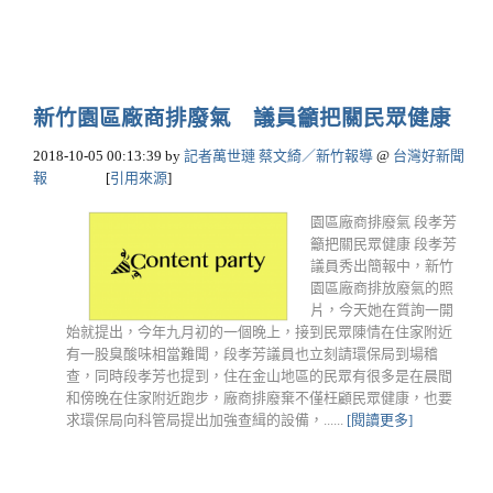
新竹園區廠商排廢氣 議員籲把關民眾健康
2018-10-05 00:13:39
by
記者萬世璉 蔡文綺／新竹報導
@
台灣好新聞
報
[
引用來源
]
園區廠商排廢氣 段孝芳
籲把關民眾健康 段孝芳
議員秀出簡報中，新竹
園區廠商排放廢氣的照
片，今天她在質詢一開
始就提出，今年九月初的一個晚上，接到民眾陳情在住家附近
有一股臭酸味相當難聞，段孝芳議員也立刻請環保局到場稽
查，同時段孝芳也提到，住在金山地區的民眾有很多是在晨間
和傍晚在住家附近跑步，廠商排廢棄不僅枉顧民眾健康，也要
求環保局向科管局提出加強查緝的設備，......
[閱讀更多]