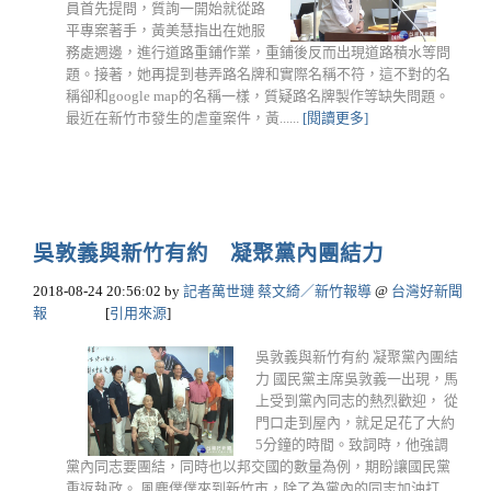
員首先提問，質詢一開始就從路
平專案著手，黃美慧指出在她服
務處週邊，進行道路重鋪作業，重鋪後反而出現道路積水等問
題。接著，她再提到巷弄路名牌和實際名稱不符，這不對的名
稱卻和google map的名稱一樣，質疑路名牌製作等缺失問題。
最近在新竹市發生的虐童案件，黃......
[閱讀更多]
吳敦義與新竹有約 凝聚黨內團結力
2018-08-24 20:56:02
by
記者萬世璉 蔡文綺／新竹報導
@
台灣好新聞
報
[
引用來源
]
吳敦義與新竹有約 凝聚黨內團結
力 國民黨主席吳敦義一出現，馬
上受到黨內同志的熱烈歡迎， 從
門口走到屋內，就足足花了大約
5分鐘的時間。致詞時，他強調
黨內同志要團結，同時也以邦交國的數量為例，期盼讓國民黨
重返執政。 風塵僕僕來到新竹市，除了為黨內的同志加油打