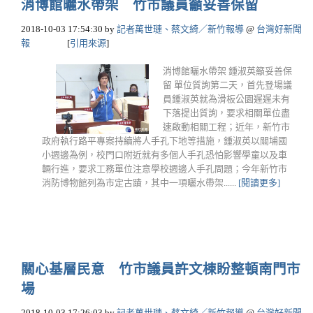
消博館曬水帶架 竹市議員籲妥善保留
2018-10-03 17:54:30
by
記者萬世璉、蔡文綺／新竹報導
@
台灣好新聞
報
[
引用來源
]
消博館曬水帶架 鍾淑英籲妥善保
留 單位質詢第二天，首先登場議
員鍾淑英就為滑板公園遲遲未有
下落提出質詢，要求相關單位盡
速啟動相關工程；近年，新竹市
政府執行路平專案持續將人手孔下地等措施，鍾淑英以關埔國
小週邊為例，校門口附近就有多個人手孔恐怕影響學童以及車
輛行進，要求工務單位注意學校週邊人手孔問題；今年新竹市
消防博物館列為市定古蹟，其中一項曬水帶架......
[閱讀更多]
關心基層民意 竹市議員許文棟盼整頓南門市
場
2018-10-03 17:26:03
by
記者萬世璉、蔡文綺／新竹報導
@
台灣好新聞