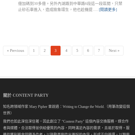
億加碼到30多億。另外內湖路到中華路6段這一段區間，只禁
止砂石車進入，造成險象環生，他也趁機提......
[閱讀更多]
« Previous
1
2
3
4
5
6
7
Next »
關於 CONTENT PARTY
知名跨領域作家 Mary Pipher 曾說過：Writing to Change the World.（用筆改變這個
世界）
我們也如此深信深信著，因此創立了 “Content Party" 這個內容交換服務，媒合作
者與媒體，合法取得並供給優質的內容，同時滿足內容的需求，且易於取得。服
務的獲利將會回饋予作者，以鼓勵再創作出更好的內容，形成正向循環，以期用