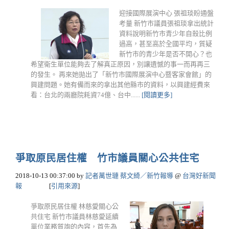
迎接國際展演中心 張祖琰盼通盤
考量 新竹市議員張祖琰拿出統計
資料說明新竹市青少年自殺比例
過高，甚至高於全國平均，質疑
新竹市的青少年是否不開心？也
希望衛生單位能夠去了解真正原因，別讓遺憾的事一而再再三
的發生。 再來她拋出了「新竹市國際展演中心暨客家會館」的
興建問題。她有備而來的拿出其他縣市的資料，以興建經費來
看：台北的兩廳院耗資74億、台中......
[閱讀更多]
爭取原民居住權 竹市議員關心公共住宅
2018-10-13 00:37:00
by
記者萬世璉 蔡文綺／新竹報導
@
台灣好新聞
報
[
引用來源
]
爭取原民居住權 林慈愛關心公
共住宅 新竹市議員林慈愛延續
單位業務質詢的內容，首先為