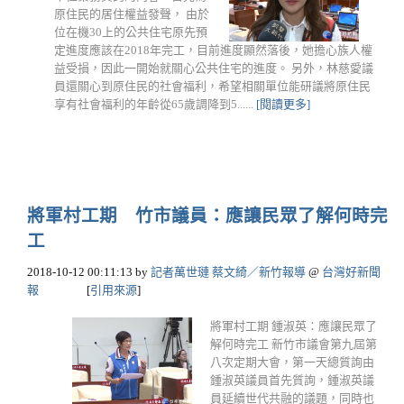
原住民的居住權益發聲， 由於
位在機30上的公共住宅原先預
定進度應該在2018年完工，目前進度顯然落後，她擔心族人權
益受損，因此一開始就關心公共住宅的進度。 另外，林慈愛議
員還關心到原住民的社會福利，希望相關單位能研議將原住民
享有社會福利的年齡從65歲調降到5......
[閱讀更多]
將軍村工期 竹市議員：應讓民眾了解何時完
工
2018-10-12 00:11:13
by
記者萬世璉 蔡文綺／新竹報導
@
台灣好新聞
報
[
引用來源
]
將軍村工期 鍾淑英：應讓民眾了
解何時完工 新竹市議會第九屆第
八次定期大會，第一天總質詢由
鍾淑英議員首先質詢，鍾淑英議
員延續世代共融的議題，同時也