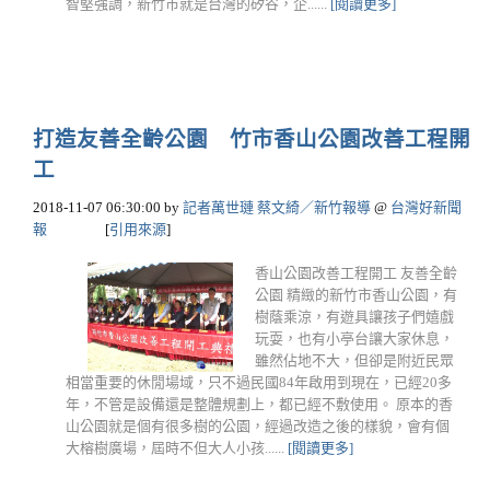
智堅強調，新竹市就是台灣的矽谷，企......
[閱讀更多]
打造友善全齡公園 竹市香山公園改善工程開
工
2018-11-07 06:30:00
by
記者萬世璉 蔡文綺／新竹報導
@
台灣好新聞
報
[
引用來源
]
香山公園改善工程開工 友善全齡
公園 精緻的新竹市香山公園，有
樹蔭乘涼，有遊具讓孩子們嬉戲
玩耍，也有小亭台讓大家休息，
雖然佔地不大，但卻是附近民眾
相當重要的休閒場域，只不過民國84年啟用到現在，已經20多
年，不管是設備還是整體規劃上，都已經不敷使用。 原本的香
山公園就是個有很多樹的公園，經過改造之後的樣貌，會有個
大榕樹廣場，屆時不但大人小孩......
[閱讀更多]