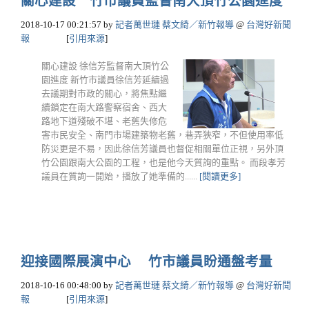
關心建設 竹市議員監督南大頂竹公園進度
2018-10-17 00:21:57
by
記者萬世璉 蔡文綺／新竹報導
@
台灣好新聞
報
[
引用來源
]
關心建設 徐信芳監督南大頂竹公
園進度 新竹市議員徐信芳延續過
去議期對市政的關心，將焦點繼
續鎖定在南大路警察宿舍、西大
路地下道殘破不堪、老舊失修危
害市民安全、南門市場建築物老舊，巷弄狹窄，不但使用率低
防災更是不易，因此徐信芳議員也督促相關單位正視，另外頂
竹公園跟南大公園的工程，也是他今天質詢的重點。 而段孝芳
議員在質詢一開始，播放了她準備的......
[閱讀更多]
迎接國際展演中心 竹市議員盼通盤考量
2018-10-16 00:48:00
by
記者萬世璉 蔡文綺／新竹報導
@
台灣好新聞
報
[
引用來源
]