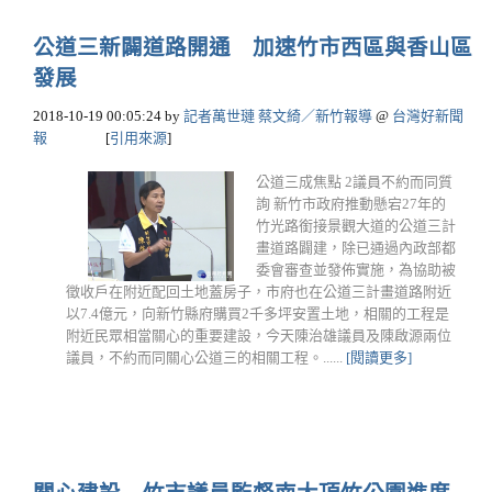
公道三新闢道路開通 加速竹市西區與香山區
發展
2018-10-19 00:05:24
by
記者萬世璉 蔡文綺／新竹報導
@
台灣好新聞
報
[
引用來源
]
公道三成焦點 2議員不約而同質
詢 新竹市政府推動懸宕27年的
竹光路銜接景觀大道的公道三計
畫道路闢建，除已通過內政部都
委會審查並發佈實施，為協助被
徵收戶在附近配回土地蓋房子，市府也在公道三計畫道路附近
以7.4億元，向新竹縣府購買2千多坪安置土地，相關的工程是
附近民眾相當關心的重要建設，今天陳治雄議員及陳啟源兩位
議員，不約而同關心公道三的相關工程。......
[閱讀更多]