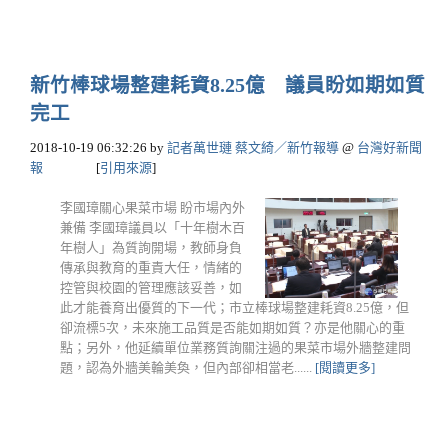
新竹棒球場整建耗資8.25億 議員盼如期如質
完工
2018-10-19 06:32:26
by
記者萬世璉 蔡文綺／新竹報導
@
台灣好新聞
報
[
引用來源
]
李國璋關心果菜市場 盼市場內外
兼備 李國璋議員以「十年樹木百
年樹人」為質詢開場，教師身負
傳承與教育的重責大任，情緒的
控管與校園的管理應該妥善，如
此才能養育出優質的下一代；市立棒球場整建耗資8.25億，但
卻流標5次，未來施工品質是否能如期如質？亦是他關心的重
點；另外，他延續單位業務質詢關注過的果菜市場外牆整建問
題，認為外牆美輪美奐，但內部卻相當老......
[閱讀更多]