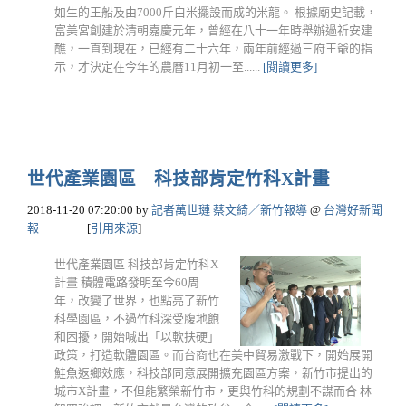
如生的王船及由7000斤白米擺設而成的米龍。 根據廟史記載，
富美宮創建於清朝嘉慶元年，曾經在八十一年時舉辦過祈安建
醮，一直到現在，已經有二十六年，兩年前經過三府王爺的指
示，才決定在今年的農曆11月初一至......
[閱讀更多]
世代產業園區 科技部肯定竹科X計畫
2018-11-20 07:20:00
by
記者萬世璉 蔡文綺／新竹報導
@
台灣好新聞
報
[
引用來源
]
世代產業園區 科技部肯定竹科X
計畫 積體電路發明至今60周
年，改變了世界，也點亮了新竹
科學園區，不過竹科深受腹地飽
和困擾，開始喊出「以軟扶硬」
政策，打造軟體園區。而台商也在美中貿易激戰下，開始展開
鮭魚返鄉效應，科技部同意展開擴充園區方案，新竹市提出的
城市X計畫，不但能繁榮新竹市，更與竹科的規劃不謀而合 林