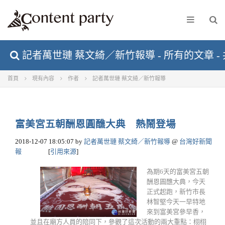
記者萬世璉 蔡文綺／新竹報導 - 所有的文章 - 共
首頁
現有內容
作者
記者萬世璉 蔡文綺／新竹報導
富美宮五朝酬恩圓醮大典 熱鬧登場
2018-12-07 18:05:07
by
記者萬世璉 蔡文綺／新竹報導
@
台灣好新聞
報
[
引用來源
]
為期6天的富美宮五朝
酬恩圓醮大典，今天
正式起跑，新竹市長
林智堅今天一早特地
來到富美宮參早香，
並且在廟方人員的陪同下，參觀了這次活動的兩大重點：栩栩