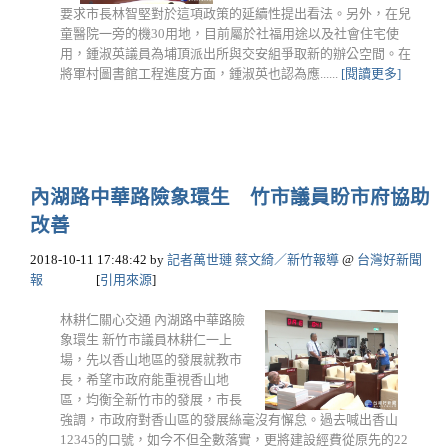
要求市長林智堅對於這項政策的延續性提出看法。另外，在兒
童醫院一旁的機30用地，目前屬於社福用途以及社會住宅使
用，鍾淑英議員為埔頂派出所與交安組爭取新的辦公空間。在
將軍村圖書館工程進度方面，鍾淑英也認為應......
[閱讀更多]
內湖路中華路險象環生 竹市議員盼市府協助
改善
2018-10-11 17:48:42
by
記者萬世璉 蔡文綺／新竹報導
@
台灣好新聞
報
[
引用來源
]
林耕仁關心交通 內湖路中華路險
象環生 新竹市議員林耕仁一上
場，先以香山地區的發展就教市
長，希望市政府能重視香山地
區，均衡全新竹市的發展，市長
強調，市政府對香山區的發展絲毫沒有懈怠。過去喊出香山
12345的口號，如今不但全數落實，更將建設經費從原先的22