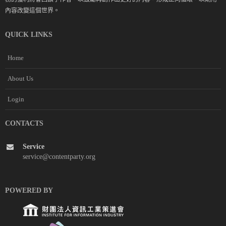
內容改變這個世界。
QUICK LINKS
Home
About Us
Login
CONTACTS
Service
service@contentparty.org
POWERED BY