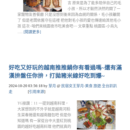
言 原來是為了能多陪伴自己的毛
小孩，所以才毅然決然的開了一
家寵物友善餐廳 只是沒想到後來因為血統的關係，毛小孩離開
了 但是老闆依舊守在這裡 把他對毛小孩的愛也傳達給其他毛小
孩 這次~咱們來桃園夜市吃美食吧~~ 文章重點 桃園區-小烏丸
......
[閱讀更多]
好吃又好玩的越南推推鍋你有看過嗎~還有滿
漢拚盤任你拚，打拋豬米線好吃到爆~
2024-10-20 03:56:18
by
芽月
@
民宿女王芽月-美食.旅遊.全台趴趴
走
[
引用來源
]
TG按讚：11 一提到越南料理，
大家想到的不外乎就是越南河粉.
生菜春捲還有越南麵包吧 但是你
知道嗎 有一家從台中大里紅到桃
園的越好吃越南料理 他們就真的