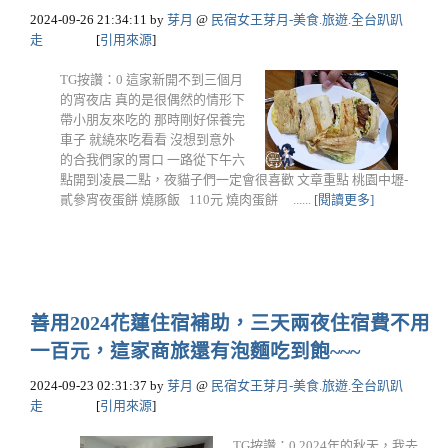
2024-09-26 21:34:11
by
芽月
@
民宿女王芽月-美食.旅遊.全台趴趴
走
[
引用來源
]
TG按讚：0 這家新開不到三個月
的宵夜店 真的是很偶然的情形下
帶小朋友來吃的 那時剛好保養完
車子 就繞來吃看看 沒想到意外
的合我們家的胃口 一路從下午六
點開到凌晨二點，夜貓子們一定會很喜歡 文章重點 桃園中壢-
貳參宵夜蛋餅 燒豚飯 110元 燒肉蛋餅 ......
[閱讀更多]
善用2024花蓮住宿補助，三天兩夜住宿費不用
一百元，這家商旅還有泡麵吃到飽~~~
2024-09-23 02:31:37
by
芽月
@
民宿女王芽月-美食.旅遊.全台趴趴
走
[
引用來源
]
TG按讚：0 2024年的秋天，我去