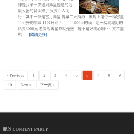
卻是我第一次遇到壽星禮送的這
麼大器的餐酒館了 只要四人同
行，其中一位是當月壽星 提早二天預約，就馬上送你一桶容量
11公升的調酒 11公升耶！！！11000cc的酒，這一桶現場訂的
話要3000元 老闆說壽星來就是送，是不是好嗨心啊~~~ 文章重
點 ......
[閱讀更多]
« Previous
1
2
3
4
5
6
7
8
9
10
Next »
下十頁 »
關於 CONTENT PARTY