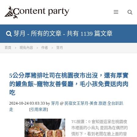
芽月 - 所有的文章 - 共有 1139 篇文章
首頁
現有內容
作者
芽月
5公分厚豬排吐司在桃園夜市出沒，還有厚實
的鰻魚飯~寵物友善餐廳，毛小孩免費送肉肉
吃
2024-10-24 03:03:33
by
芽月
@
民宿女王芽月-美食.旅遊.全台趴趴
走
[
引用來源
]
TG按讚：0 會知道這家在桃園夜
市裡面的小烏丸 是因為在偶然的
情形下，看到老闆在脆上面的發