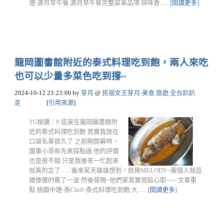
壢-源月早午餐 源月早午餐完整菜單品項 蒜味香......
[閱讀更多]
龍岡圖書館附近的泰式料理吃到飽，兩人來吃
也可以少量多菜色吃到撐~
2024-10-12 23:23:00
by
芽月
@
民宿女王芽月-美食.旅遊.全台趴趴
走
[
引用來源
]
TG按讚：0 這家在龍岡圖書館附
近的泰式料理吃到飽 其實我放在
口袋名單很久了 之前剛開幕時，
圍事小哥有先來踩點過 他的評價
也是很不錯 只是我後來一忙起來
就真的忘了….. 後來某天雄雄想到，就揪MELODY~兩個人就這
樣傻傻的衝了一波 然後發現~他們家其實很貼心耶~~~ 文章重
點 桃園中壢-泰Chill-泰式料理吃到飽 大......
[閱讀更多]