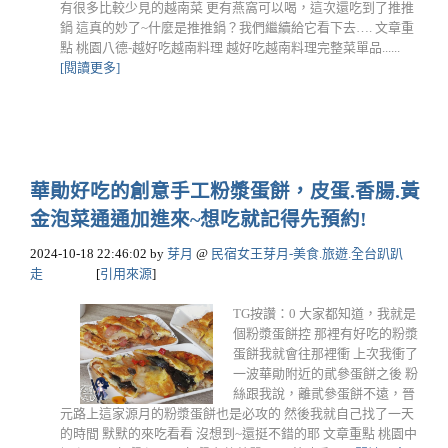
有很多比較少見的越南菜 更有燕窩可以喝，這次還吃到了推推
鍋 這真的妙了~什麼是推推鍋？我們繼續給它看下去…. 文章重
點 桃園八德-越好吃越南料理 越好吃越南料理完整菜單品......
[閱讀更多]
華勛好吃的創意手工粉漿蛋餅，皮蛋.香腸.黃
金泡菜通通加進來~想吃就記得先預約!
2024-10-18 22:46:02
by
芽月
@
民宿女王芽月-美食.旅遊.全台趴趴
走
[
引用來源
]
TG按讚：0 大家都知道，我就是
個粉漿蛋餅控 那裡有好吃的粉漿
蛋餅我就會往那裡衝 上次我衝了
一波華勛附近的貮參蛋餅之後 粉
絲跟我說，離貮參蛋餅不遠，晉
元路上這家源月的粉漿蛋餅也是必攻的 然後我就自己找了一天
的時間 默默的來吃看看 沒想到~還挺不錯的耶 文章重點 桃園中