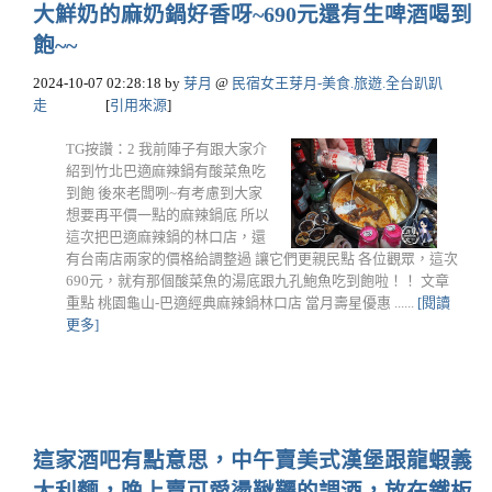
大鮮奶的麻奶鍋好香呀~690元還有生啤酒喝到
飽~~
2024-10-07 02:28:18
by
芽月
@
民宿女王芽月-美食.旅遊.全台趴趴
走
[
引用來源
]
TG按讚：2 我前陣子有跟大家介
紹到竹北巴適麻辣鍋有酸菜魚吃
到飽 後來老闆咧~有考慮到大家
想要再平價一點的麻辣鍋底 所以
這次把巴適麻辣鍋的林口店，還
有台南店兩家的價格給調整過 讓它們更親民點 各位觀眾，這次
690元，就有那個酸菜魚的湯底跟九孔鮑魚吃到飽啦！！ 文章
重點 桃園龜山-巴適經典麻辣鍋林口店 當月壽星優惠 ......
[閱讀
更多]
這家酒吧有點意思，中午賣美式漢堡跟龍蝦義
大利麵，晚上賣可愛盪鞦韆的調酒，放在鐵板