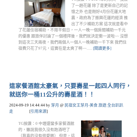
了一趟花蓮 除了是更新自己的記
憶之外 也是剛好4月份花蓮大地
震，政府為了振興花蓮的經濟 推
出了不少補助方案 這次就是看中
了花蓮住宿補助，不限平假日，一人一晚一個房間補助一千元
的優惠 跟旅伴討論了一個禮拜後，我們就決定衝一波啦~~ 沒想
到這次三天兩夜，我們兩個人一個人一晚補助一千下來 我們住
宿費只花了97元，這實在是太爽了啊~~......
[閱讀更多]
這家餐酒館太豪氣，只要壽星一起四人同行，
就送你一桶11公升的壽星酒！！
2024-09-19 14:44:44
by
芽月
@
民宿女王芽月-美食.旅遊.全台趴趴
走
[
引用來源
]
TG按讚：0 中壢還蠻多家餐酒館
的，雖說我很久沒有跑酒吧了
（我真的沒有很愛喝） 但是，這