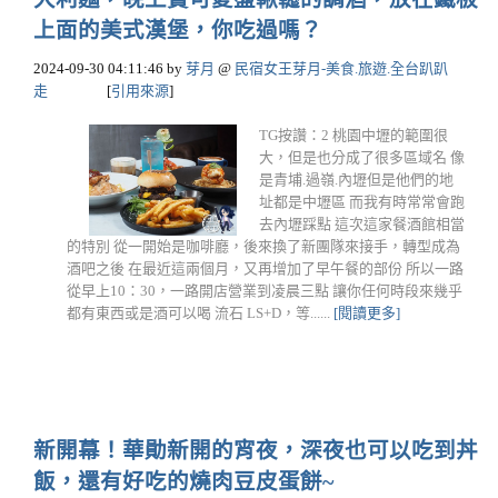
上面的美式漢堡，你吃過嗎？
2024-09-30 04:11:46
by
芽月
@
民宿女王芽月-美食.旅遊.全台趴趴
走
[
引用來源
]
TG按讚：2 桃園中壢的範圍很
大，但是也分成了很多區域名 像
是青埔.過嶺.內壢但是他們的地
址都是中壢區 而我有時常常會跑
去內壢踩點 這次這家餐酒館相當
的特別 從一開始是咖啡廳，後來換了新團隊來接手，轉型成為
酒吧之後 在最近這兩個月，又再增加了早午餐的部份 所以一路
從早上10：30，一路開店營業到凌晨三點 讓你任何時段來幾乎
都有東西或是酒可以喝 流石 LS+D，等......
[閱讀更多]
新開幕！華勛新開的宵夜，深夜也可以吃到丼
飯，還有好吃的燒肉豆皮蛋餅~