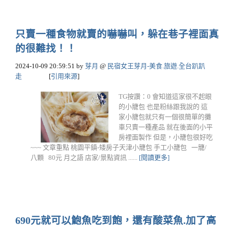
只賣一種食物就賣的嚇嚇叫，躲在巷子裡面真
的很難找！！
2024-10-09 20:59:51
by
芽月
@
民宿女王芽月-美食.旅遊.全台趴趴
走
[
引用來源
]
TG按讚：0 會知道這家很不起眼
的小籠包 也是粉絲跟我說的 這
家小籠包就只有一個很簡單的攤
車只賣一種產品 就在後面的小平
房裡面製作 但是，小籠包很好吃
~~~ 文章重點 桃園平鎮-矮房子天津小籠包 手工小籠包 一籠/
八顆 80元 月之語 店家/景點資訊 ......
[閱讀更多]
690元就可以鮑魚吃到飽，還有酸菜魚.加了高