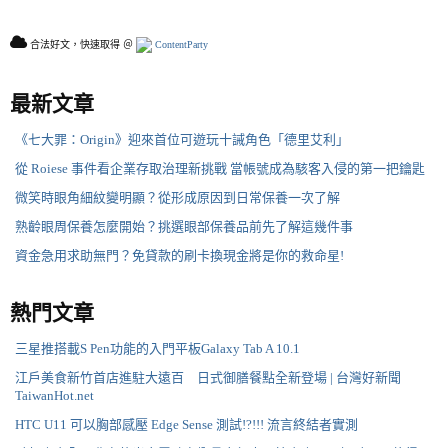
合法好文，快速取得 ＠
ContentParty
最新文章
《七大罪：Origin》迎來首位可遊玩十誡角色「德里艾利」
從 Roiese 事件看企業存取治理新挑戰 當帳號成為駭客入侵的第一把鑰匙
微笑時眼角細紋變明顯？從形成原因到日常保養一次了解
熟齡眼周保養怎麼開始？挑選眼部保養品前先了解這幾件事
資金急用求助無門？免貸款的刷卡換現金將是你的救命星!
熱門文章
三星推搭載S Pen功能的入門平板Galaxy Tab A 10.1
江戶美食新竹首店進駐大遠百 日式御膳餐點全新登場 | 台灣好新聞
TaiwanHot.net
HTC U11 可以胸部感壓 Edge Sense 測試!?!!! 流言終結者實測