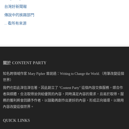
台灣好新聞報
傳說中的挨踢部門
... 看所有來源
關於 CONTENT PARTY
知名跨領域作家 Mary Pipher 曾說過：Writing to Change the World.（用筆改變這個
世界）
我們也如此深信深信著，因此創立了 “Content Party" 這個內容交換服務，媒合作
者與媒體，合法取得並供給優質的內容，同時滿足內容的需求，且易於取得。服
務的獲利將會回饋予作者，以鼓勵再創作出更好的內容，形成正向循環，以期用
內容改變這個世界。
QUICK LINKS