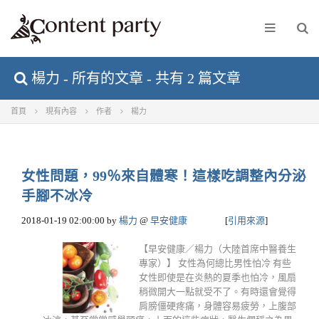
楊力 - 所有的文章 - 共有 2 篇文章
首頁
現有內容
作者
楊力
女性問題，99％來自體寒！這樣吃調整內分泌
手腳不冰冷
2018-01-19 02:00:00
by
楊力
@
早安健康
[
引用來源
]
【早安健康／楊力（大陸首席中醫養生
專家）】 女性為何總比男性怕冷 有些
女性即使是在炎熱的夏季也怕冷，風扇
稍微開大一點就受不了。有時還會覺得
肩膀僵硬疼痛，身體容易疲勞，上腹部