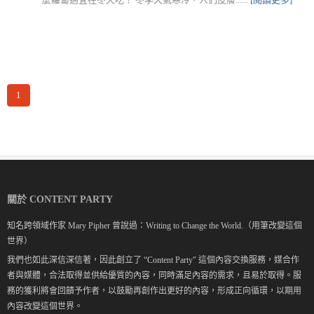
1
關於 CONTENT PARTY
知名跨領域作家 Mary Pipher 曾說過：Writing to Change the World.（用筆改變這個
世界）
我們也如此深信深信著，因此創立了 “Content Party" 這個內容交換服務，媒合作
者與媒體，合法取得並供給優質的內容，同時滿足內容的需求，且易於取得。服
務的獲利將會回饋予作者，以鼓勵再創作出更好的內容，形成正向循環，以期用
內容改變這個世界。