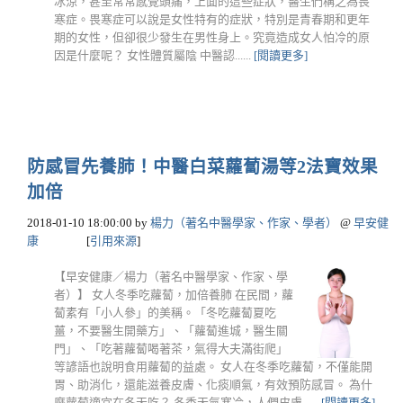
冰涼，甚至常常感覺頭痛，上面的這些症狀，醫生們稱之為畏
寒症。畏寒症可以說是女性特有的症狀，特別是青春期和更年
期的女性，但卻很少發生在男性身上。究竟造成女人怕冷的原
因是什麼呢？ 女性體質屬陰 中醫認......
[閱讀更多]
防感冒先養肺！中醫白菜蘿蔔湯等2法寶效果
加倍
2018-01-10 18:00:00
by
楊力（著名中醫學家、作家、學者）
@
早安健
康
[
引用來源
]
【早安健康／楊力（著名中醫學家、作家、學
者）】 女人冬季吃蘿蔔，加倍養肺 在民間，蘿
蔔素有「小人參」的美稱。「冬吃蘿蔔夏吃
薑，不要醫生開藥方」、「蘿蔔進城，醫生關
門」、「吃著蘿蔔喝著茶，氣得大夫滿街爬」
等諺語也說明食用蘿蔔的益處。 女人在冬季吃蘿蔔，不僅能開
胃、助消化，還能滋養皮膚、化痰順氣，有效預防感冒。 為什
麼蘿蔔適宜在冬天吃？ 冬季天氣寒冷，人們皮膚......
[閱讀更多]