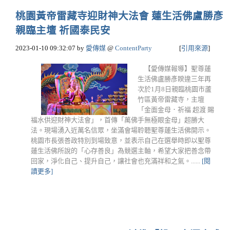
桃園黃帝雷藏寺迎財神大法會 蓮生活佛盧勝彥
親臨主壇 祈國泰民安
2023-01-10 09:32:07
by
愛傳媒
@
ContentParty
[
引用來源
]
【愛傳媒報導】聖尊蓮
生活佛盧勝彥睽違三年再
次於1月8日親臨桃園市蘆
竹區黃帝雷藏寺，主壇
「金面金母．祈福 超渡 賜
福水供迎財神大法會」，首傳「萬佛手無極眼金母」超勝大
法。現場湧入近萬名信眾，坐滿會場聆聽聖尊蓮生活佛開示。
桃園市長張善政特別到場致意，並表示自己在選舉時即以聖尊
蓮生活佛所說的「心存善良」為競選主軸，希望大家把善念帶
回家，淨化自己、提升自己，讓社會也充滿祥和之氣。......
[閱
讀更多]