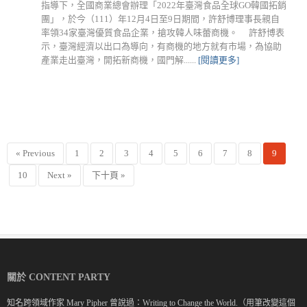
指導下，全國商業總會辦理「2022年臺灣食品全球GO韓國拓銷
團」，於今（111）年12月4日至9日期間，許舒博理事長親自
率領34家臺灣優質食品企業，搶攻韓人味蕾商機。 許舒博表
示，臺灣經濟以出口為導向，有商機的地方就有市場，為協助
產業走出臺灣，開拓新商機，國門解......
[閱讀更多]
« Previous
1
2
3
4
5
6
7
8
9
10
Next »
下十頁 »
關於 CONTENT PARTY
知名跨領域作家 Mary Pipher 曾說過：Writing to Change the World.（用筆改變這個