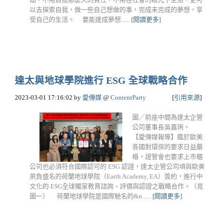
以去探索自我，做一些自己想做的事，完成未完成的夢想，享
受自己的生活。 要能達成夢想......
[閱讀更多]
達太與地球學院進行 ESG 全球戰略合作
2023-03-01 17:16:02
by
愛傳媒
@
ContentParty
[
引用來源
]
圖／前座中間為達太企管
公司董事長吳嘉琍。
【愛傳媒報導】鑑於歐美
各國對環保的要求日益嚴
格，證管會也要求上市櫃
公司也必須符合國際認可的 ESG 認證，達太企管公司頃與歐美
夙負盛名的荷蘭地球學院（Earth Academy, EA）簽約，進行中
文化的 ESG全球獨家教育諮詢、評價與認證之戰略合作。（見
圖一） 荷蘭地球學院是國際馳名的&n......
[閱讀更多]