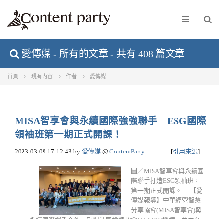
愛傳媒 - 所有的文章 - 共有 408 篇文章
首頁
現有內容
作者
愛傳媒
MISA智享會與永續國際強強聯手 ESG國際
領袖班第一期正式開課！
2023-03-09 17:12:43
by
愛傳媒
@
ContentParty
[
引用來源
]
圖／MISA智享會與永續國
際聯手打造ESG領袖班，
第一期正式開課。 【愛
傳媒報導】中華經營智慧
分享協會(MISA智享會)與