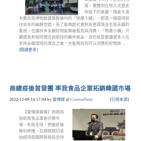
落，驚艷到在地人文歷史
所留下的美麗，隱身大溪
木藝生態博物館建築群巷內的「物產小鋪」，即是一個值得前
往坐坐的幽靜空間。為了能喚起社會對友善環境及生態永續的
重視，也讓許多永續好物能夠被看見與消費，「物產小鋪」只
嚴選具有相同理念與堅持的夥伴商品，目的就是要讓更多人在
支持永續環境的理念之後，也能夠找到可以消費的好物商......
[閱讀更多]
商總疫後首發團 率我食品企業拓銷韓國市場
2022-12-09 14:17:04
by
愛傳媒
@
ContentParty
[
引用來源
]
【愛傳媒報導】商總為
協助我食品業者分散市
場、布局全球，把握疫後
解封商機，在總統關切並
由經濟部國際貿易局支持