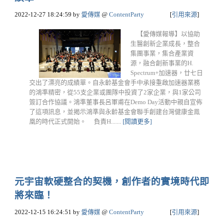
2022-12-27 18:24:59
by
愛傳媒
@
ContentParty
[
引用來源
]
【愛傳媒報導】以協助
生醫創新企業成長，整合
集團事業，集合產業資
源，融合創新事業的H.
Spectrum+加速器，廿七日
交出了漂亮的成績單。自永齡基金會手中承接重啟加速器業務
的鴻準精密，從55支企業或團隊中投資了2家企業，與1家公司
簽訂合作協議。鴻準董事長呂軍甫在Demo Day活動中親自宣佈
了這項訊息，並揭示鴻準與永齡基金會聯手創建台灣健康金鳯
凰的時代正式開始。 負責H.......
[閱讀更多]
元宇宙軟硬整合的契機，創作者的實境時代即
將來臨！
2022-12-15 16:24:51
by
愛傳媒
@
ContentParty
[
引用來源
]