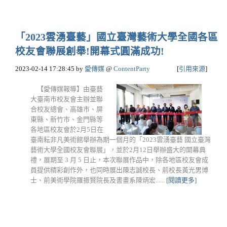
「2023雲湧臺藝」國立臺灣藝術大學全國各區
校友會聯展創舉!開幕式圓滿成功!
2023-02-14 17:28:45
by
愛傳媒
@
ContentParty
[
引用來源
]
【愛傳媒報導】由臺藝
大臺南市校友會主辦並聯
合校友總會、高雄市、屏
東縣、新竹市、金門縣等
各地區校友會於2月5日在
臺南耘非凡美術館舉辦為期一個月的「2023雲湧臺藝 國立臺灣
藝術大學全國校友會聯展」，並於2月12日舉辦盛大的開幕典
禮，展期至 3 月 5 日止，本次聯展作品中，除各地區校友會成
員提供精彩創作外，也同時展出陳志誠校長、前校長黃光男博
士、前美術學院羅振賢院長及書畫系陳炳宏......
[閱讀更多]