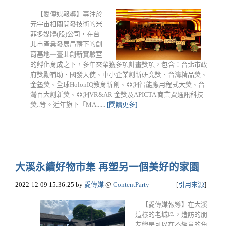
【愛傳媒報導】專注於
元宇宙相關開發技術的米
菲多媒體(股)公司，在台
北市產業發展局轄下的創
育基地—臺北創新實驗室
的孵化育成之下，多年來榮獲多項計畫獎項，包含：台北市政
府獎勵補助、國發天使、中小企業創新研究獎、台灣精品獎、
金塾獎、全球HolonIQ教育新創、亞洲智能應用程式大獎、台
灣百大創新獎、亞洲VR&AR 金獎及APICTA 商業資通訊科技
獎..等。近年旗下「MA......
[閱讀更多]
大溪永續好物市集 再塑另一個美好的家園
2022-12-09 15:36:25
by
愛傳媒
@
ContentParty
[
引用來源
]
【愛傳媒報導】在大溪
這樣的老城區，造訪的朋
友總是可以在不經意的角