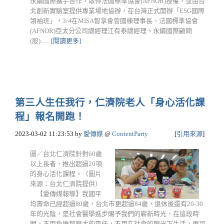
永續國際攜手合作，取得法國標準協會(AFNOR)授權，並由台
北創新實驗室提供專業場地協辦，在台灣正式開辦「ESG國際
領袖班」，3/4在MISA智享會曾國棟理事長、法國標準協會
(AFNOR)亞太分公司總經理江有泰總經理、永續國際顧問
(股)......
[閱讀更多]
第三人生任我行，仁濟院老人「身心活化課
程」報名開跑！
2023-03-02 11:23:53
by
愛傳媒
@
ContentParty
[
引用來源
]
圖／台北仁濟院針對60歲
以上長者，推出超過20項
的身心活化課程。（圖片
來源：台北仁濟院提供）
【愛傳媒報導】我國平
均壽命已經超過80歲，台北市更超過84歲，退休後還有20-30
年的光陰，是社會醫學進步賜予我們的嶄新時光，在這段時
間，不用負擔那麼大的責任，不用在社會的眼光下生活，更可