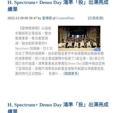
H. Spectrum+ Demo Day 鴻準「投」出漂亮成
績單
2022-12-28 09:30:47
by
愛傳媒
@
ContentParty
[
引用來源
]
【愛傳媒報導】以協助
生醫創新企業成長，整合
集團事業，集合產業資
源，融合創新事業的H.
Spectrum+加速器，廿七日
交出了漂亮的成績單。自永齡基金會手中承接重啟加速器業務
的鴻準精密，從55支企業或團隊中投資了2家企業，與1家公司
簽訂合作協議。鴻準董事長呂軍甫在Demo Day活動中親自宣佈
了這項訊息，並揭示鴻準與永齡基金會聯手創建台灣健康金鳯
凰的時代正式開始。 負責H.......
[閱讀更多]
H. Spectrum+ Demo Day 鴻準「投」出漂亮成
績單