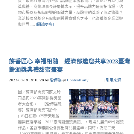
拔，最終31家海內外傑出品牌企業脫穎而出，於8/17日舉行頒
獎典禮。商總理事長許舒博表示，提升品牌力是開拓市場、佔
領市場以及永續經營的關鍵力量，品牌金舶獎除了協助獲獎企
業洽接國發基金方案與創投投資媒合之外，也為獲獎企業舉辦
與世界......
[閱讀更多]
餅香匠心 幸福相隨 經濟部邀您共享2023臺灣
餅頒獎典禮甜蜜盛宴
2023-08-19 19:10:28
by
愛傳媒
@
ContentParty
[
引用來源
]
圖／經濟部商業司蘇文玲
司長與2023臺灣餅得獎業
者大合影。 【愛傳媒報
導】經濟部商業司於今
(18)日在臺中市新天地餐
廳崇德店舉辦「2023臺灣餅頒獎典禮」，現場共展示69件獲獎
作品，各縣市糕餅公會亦出席共襄盛舉，同時，為期二天
「2023臺灣餅甜蜜盛宴」也在此舉行，包含臺灣餅業者及婚紗