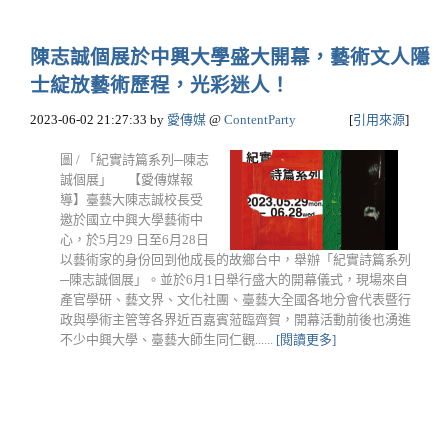
陳志誠個展於中興大學盛大開幕，藝術文人隱
士綻放藝術歷程，光彩迷人！
2023-06-02 21:27:33
by
愛傳媒
@
ContentParty
[
引用來源
]
圖 / 「紀實詩篇系列─陳志
誠個展」 【愛傳媒報
導】臺藝大陳志誠校長受
邀於國立中興大學藝術中
心，於5月29 日至6月28日
以藝術家的身份回到他成長的故鄉台中，舉辦「紀實詩篇系列
─陳志誠個展」。並於6月1日舉行盛大的開幕儀式，現場來自
產官學研、藝文界、文化社團、臺藝大全國各地分會代表暨行
政與學術主管等各界近百嘉賓蒞臨齊賀，開幕活動前後也湧進
不少中興大學、臺藝大師生同仁觀......
[閱讀更多]