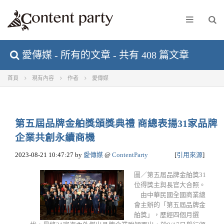
愛傳媒 - 所有的文章 - 共有 408 篇文章
首頁
現有內容
作者
愛傳媒
第五屆品牌金舶獎頒獎典禮 商總表揚31家品牌
企業共創永續商機
2023-08-21 10:47:27
by
愛傳媒
@
ContentParty
[
引用來源
]
圖／第五屆品牌金舶獎31
位得獎主與長官大合照。
由中華民國全國商業總
會主辦的「第五屆品牌金
舶獎」，歷經四個月選