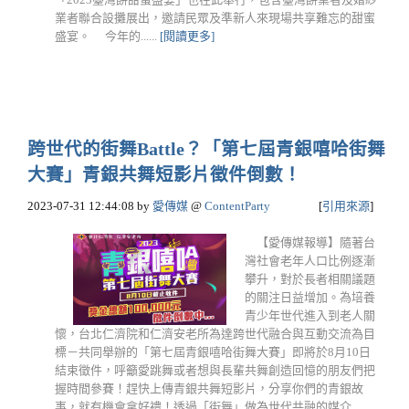
業者聯合設攤展出，邀請民眾及準新人來現場共享難忘的甜蜜
盛宴。 今年的......
[閱讀更多]
跨世代的街舞Battle？「第七屆青銀嘻哈街舞
大賽」青銀共舞短影片徵件倒數！
2023-07-31 12:44:08
by
愛傳媒
@
ContentParty
[
引用來源
]
【愛傳媒報導】隨著台
灣社會老年人口比例逐漸
攀升，對於長者相關議題
的關注日益增加。為培養
青少年世代進入到老人關
懷，台北仁濟院和仁濟安老所為達跨世代融合與互動交流為目
標－共同舉辦的「第七屆青銀嘻哈街舞大賽」即將於8月10日
結束徵件，呼籲愛跳舞或者想與長輩共舞創造回憶的朋友們把
握時間參賽！趕快上傳青銀共舞短影片，分享你們的青銀故
事，就有機會拿好禮！透過「街舞」做為世代共融的媒介......