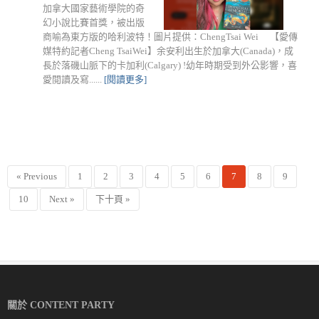
加拿大國家藝術學院的奇
幻小說比賽首獎，被出版
商喻為東方版的哈利波特！圖片提供：ChengTsai Wei 【愛傳
媒特約記者Cheng TsaiWei】余安利出生於加拿大(Canada)，成
長於落磯山脈下的卡加利(Calgary) !幼年時期受到外公影響，喜
愛閲讀及寫......
[閱讀更多]
« Previous
1
2
3
4
5
6
7
8
9
10
Next »
下十頁 »
關於 CONTENT PARTY