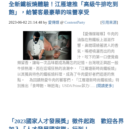
全新鐵板燒體驗！江雁塘推「高級牛排吃到
飽」，給饕客最豪華的味蕾享受
2023-06-02 21:14:48
by
愛傳媒
@
ContentParty
[
引用來源
]
【愛傳媒報導】牛肉的
油脂在熱鐵板上滋滋作
響，鼻間環繞著誘人的香
氣，嘴裡噴灑而出的肉
汁，咬下的第一口便覺齒
頰留香，讓每一次品味都成為難忘的記憶。台灣現正興起一股
牛排熱潮，而在這場狂熱的浪潮中，「江雁塘新時尚鐵板燒」
以其獨具特色的鐵板燒料理，成為了牛肉愛好者們追逐的焦
點。 為回饋熱愛牛肉的饕客們，「江雁塘新時尚鐵板燒」特
別推出「食呷飽、啉迵海」USDA Prime菲力/......
[閱讀更多]
「2023國家人才發展獎」徵件起跑 歡迎各界