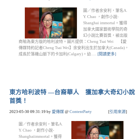
圖／作者余安利，筆名A.
Y. Chao ，創作小說-
Shanghai immortal。獲得
加拿大國家藝術學院的奇
幻小說比賽首獎，被出版
商喻為東方版的哈利波特。圖片提供：Cheng Tsai Wei 【愛
傳媒特約記者Cheng Tsai Wei】余安利出生於加拿大(Canada)，
成長於落磯山脈下的卡加利(Calgary)。幼......
[閱讀更多]
東方哈利波特 —台裔華人 獲加拿大奇幻小說
首獎！
2023-05-30 09:31:19
by
愛傳媒
@
ContentParty
[
引用來源
]
圖／作者余安利，筆名A.
Y. Chao ，創作小說-
Shanghaiimmortal。獲得