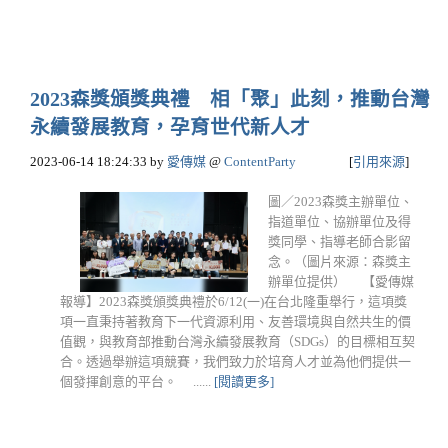
2023森獎頒獎典禮 相「聚」此刻，推動台灣
永續發展教育，孕育世代新人才
2023-06-14 18:24:33
by
愛傳媒
@
ContentParty
[
引用來源
]
圖／2023森獎主辦單位、
指道單位、協辦單位及得
獎同學、指導老師合影留
念。（圖片來源：森獎主
辦單位提供） 【愛傳媒
報導】2023森獎頒獎典禮於6/12(一)在台北隆重舉行，這項獎
項一直秉持著教育下一代資源利用、友善環境與自然共生的價
值觀，與教育部推動台灣永續發展教育（SDGs）的目標相互契
合。透過舉辦這項競賽，我們致力於培育人才並為他們提供一
個發揮創意的平台。 ......
[閱讀更多]