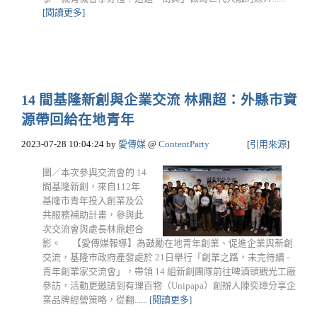
[閱讀更多]
14 間基隆新創與企業交流 林鼎超：外縣市資
源帶回給在地青年
2023-07-28 10:04:24
by
愛傳媒
@
ContentParty
[
引用來源
]
圖／本次參與交流會的 14
間基隆新創，來自112年
基隆市青年投入創業及公
共服務補助計畫，參與此
次交流會與處長林鼎超合
影。 【愛傳媒報導】為鼓勵在地青年創業、促進企業與新創
交流，基隆市政府產發處於 21日舉行「創業之路，未完待續 -
青年創業家交流會」，帶領 14 組新創團隊前往啤酒頭觀光工廠
參訪，活動更邀請到有理百物（Unipapa）創辦人陳奕璋分享企
業品牌經營策略，從翻......
[閱讀更多]