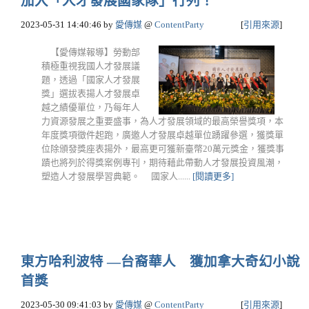
加入「人才發展國家隊」行列！
2023-05-31 14:40:46
by
愛傳媒
@
ContentParty
[
引用來源
]
【愛傳媒報導】勞動部
積極重視我國人才發展議
題，透過「國家人才發展
獎」選拔表揚人才發展卓
越之績優單位，乃每年人
力資源發展之重要盛事，為人才發展領域的最高榮譽獎項，本
年度獎項徵件起跑，廣邀人才發展卓越單位踴躍參選，獲獎單
位除頒發獎座表揚外，最高更可獲新臺幣20萬元獎金，獲獎事
蹟也將列於得獎案例專刊，期待藉此帶動人才發展投資風潮，
塑造人才發展學習典範。 國家人......
[閱讀更多]
東方哈利波特 —台裔華人 獲加拿大奇幻小說
首獎
2023-05-30 09:41:03
by
愛傳媒
@
ContentParty
[
引用來源
]