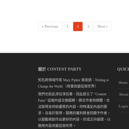
« Previous
1
2
3
Next »
關於 CONTENT PARTY
QUIC
知名跨領域作家 Mary Pipher 曾說過：Writing to
Home
Change the World.（用筆改變這個世界）
我們也如此深信深信著，因此創立了 “Content
About
Party" 這個內容交換服務，媒合作者與媒體，合
Login
法取得並供給優質的內容，同時滿足內容的需
求，且易於取得。服務的獲利將會回饋予作者，
以鼓勵再創作出更好的內容，形成正向循環，以
期用內容改變這個世界。