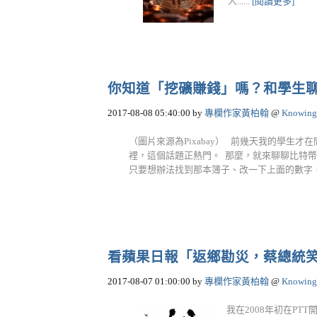
人......
[閱讀更多]
你知道「挖礦賺錢」嗎？和學生
2017-08-08 05:40:00
by
專欄作家黃柏翰
@
Knowing
（圖片來源為Pixabay） 前幾天我的學生
裡，這個話題正熱門。 那麼，就來聊聊比特幣吧
只要想辦法找到那本簿子、改一下上面的數字，就可
看蘋果日報「返鄉勘災，蔡總統
2017-08-07 01:00:00
by
專欄作家黃柏翰
@
Knowing
我在2008年初在PT