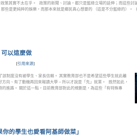
對政策其實不太在乎。 政策的新聞、討論，都只是藍綠立場的延伸；而這些討
- 那些是更純粹的娛樂，而那本來就是鄉民真心想要的 （這是不分藍綠的）。 有鑑於
，可以這麼做
[
引用來源
]
了該制度沒有被學生、家長信賴。 其實教育部也不是希望這些學生就此離
方向、有了動機再回來報讀大學 -- 所以才說是「先」就業。 既然如此，
時的進路。 關於這一點，目前教育部對此的規劃是，為這些「有特殊專
「如果你的學生也愛看阿基師做菜」