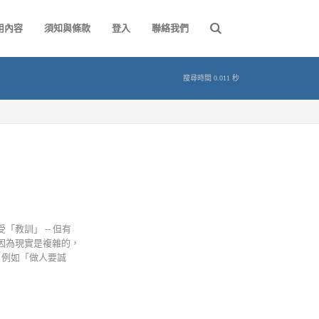
用內容
須知與條款
登入
聯絡我們
搜尋時間 0.011 秒
教訓」 -- 但有
因為現實是複雜的，
；例如「做人要誠