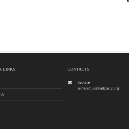
K LINKS
CONTACTS
Service
service@contentparty.org
 Us