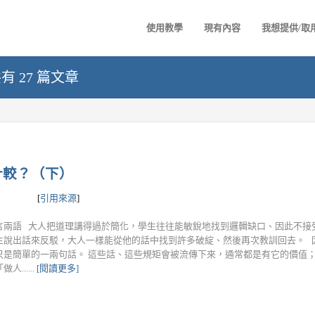
使用教學
現有內容
我想提供/取
有 27 篇文章
計較？（下）
[
引用來源
]
兩語 大人把道理講得過於簡化，學生往往能敏銳地找到邏輯缺口、因此不接受「
生說出話來反駁，大人一樣能從他的話中找到許多破綻、然後再次教訓回去。 
只是簡單的一兩句話。 這些話、這些規矩會被流傳下來，通常都是有它的價值
......
[閱讀更多]