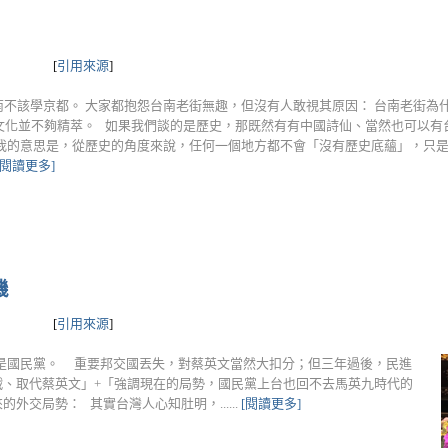
[
引用來源
]
南不該學京都。 大家都抱怨台南老街無趣，但沒有人敢視其原因： 台南老街為
傳統文化並不夠精萃。 如果我們談的是歷史，那既然有有中國詩仙、當然也可以
 我的意思是，從歷史的角度來說，任何一個地方都不會「沒有歷史底蘊」，只
[閱讀更多]
機
[
引用來源
]
是國民黨。 重要邦交國丟失，對蔡英文當然大扣分；但三年過後，民進
戰、取代蔡英文」+「強調現在的局勢，國民黨上台也回不去馬英九時代的
交局勢： 其實台灣人心知肚明，......
[閱讀更多]