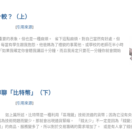
計較？（上）
[
引用來源
]
是很重要的表象，但也是一種麻煩。 省下這點麻煩，對自己當然有好處，但
 每當有學生跟我抱怨，他爸媽為了禮貌的事罵他、或學校的老師花半小時
「如果我確定你會聽我講話十分鐘，而且我肯定只要花一分鐘你就會開始
聊聊「比特幣」（下）
[
引用來源
]
bay） 如上篇所述，比特幣是一種利用「區塊鏈」技術流通的貨幣；因為它沒有
因為技術問題而變少，那就會出現通貨緊縮。 「錢太少」不一定是因為「錢變
易」的商品、服務變多了，所以對於交易籌碼的需求增加了。 或是有人拿了錢