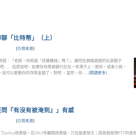
聊聊「比特幣」（上）
[
引用來源
]
才在問我：「老師，你知道『挖礦賺錢』嗎？」 顯然在網路遊戲的玩家圈子
...... 這麼說吧，如果你存款被銀行記在一本簿子上，那你，或者小偷，
以更動你的存款金額了，對吧 -- 當然，你......
[閱讀更多]
笑問『有沒有被淹到』」有感
[
引用來源
]
T開了policy政策版，在2012年離開政策版、只在臉書發文；因為我發現PTT的