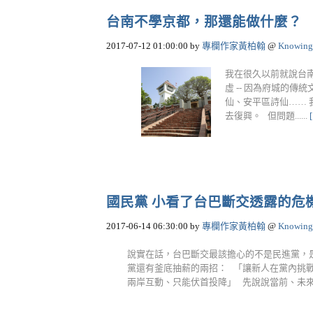
台南不學京都，那還能做什麼？
2017-07-12 01:00:00
by
專欄作家黃柏翰
@
Knowing
我在很久以前就說台
虛 -- 因為府城的
仙、安平區詩仙……
去復興。 但問題......
國民黨 小看了台巴斷交透露的危
2017-06-14 06:30:00
by
專欄作家黃柏翰
@
Knowing
說實在話，台巴斷交最該擔心的不是民進黨，
黨還有釜底抽薪的兩招： 「讓新人在黨內挑
兩岸互動、只能伏首投降」 先說說當前、未來的外