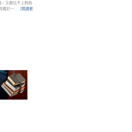
論，又都比不上對政
一......
[閱讀更