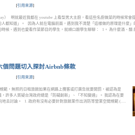
[
引用來源
]
abay） 啊就最近我都在 youtube 上看型男大主廚，看這些名廚做菜的時候常
的人都知道」。 因為人就在電腦前面，遇到我不清楚「這樣做的原理是什麼」
候、遇到也愛看作菜節目的學生，就順口跟學生聊聊： 1。 為什麼酒、醋 能...
個問題切入探討Airbnb條款
[
引用來源
]
頒布新規範，無照的日租旅館如果在網路上攬客或打廣告就要開罰，被認為是
ber 爭議，許多人質疑台灣政府總是「防礙創新」、「不知變通」。 我認為在要
討論。 1. 政府有沒有必要針對旅館業作出消防等營業空間規範 (......