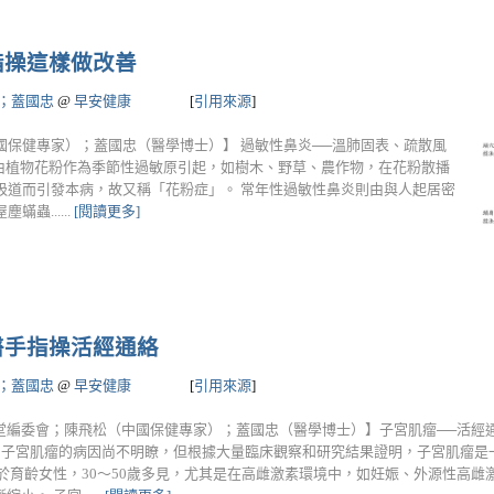
指操這樣做改善
；蓋國忠
@
早安健康
[
引用來源
]
保健專家）；蓋國忠（醫學博士）】 過敏性鼻炎──溫肺固表、疏散風
常由植物花粉作為季節性過敏原引起，如樹木、野草、農作物，在花粉散播
吸道而引發本病，故又稱「花粉症」。 常年性過敏性鼻炎則由與人起居密
蟲......
[閱讀更多]
醫手指操活經通絡
；蓋國忠
@
早安健康
[
引用來源
]
堂編委會；陳飛松（中國保健專家）；蓋國忠（醫學博士）】子宮肌瘤──活經通
因 子宮肌瘤的病因尚不明瞭，但根據大量臨床觀察和研究結果證明，子宮肌瘤是
於育齡女性，30～50歲多見，尤其是在高雌激素環境中，如妊娠、外源性高雌