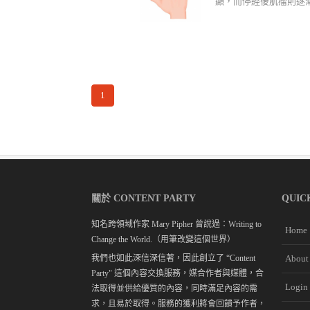
顯，而停經後肌瘤則逐漸縮小
1
關於 CONTENT PARTY
QUIC
知名跨領域作家 Mary Pipher 曾說過：Writing to
Home
Change the World.（用筆改變這個世界）
我們也如此深信深信著，因此創立了 “Content
About
Party" 這個內容交換服務，媒合作者與媒體，合
Login
法取得並供給優質的內容，同時滿足內容的需
求，且易於取得。服務的獲利將會回饋予作者，