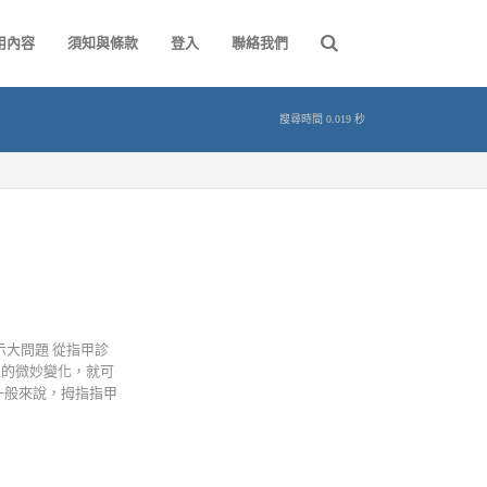
用內容
須知與條款
登入
聯絡我們
搜尋時間 0.019 秒
大問題 從指甲診
上的微妙變化，就可
一般來說，拇指指甲