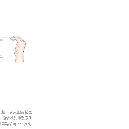
絡、益氣止痛 循因
一種依賴於雌激素生
激素等情況下生長明