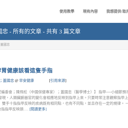
使用教學
現有內容
我想提供/取
- 所有的文章 - 共有 3 篇文章
；蓋國忠
脾胃健康該看這隻手指
；蓋國忠
@
早安健康
[
引用來源
]
編委會；陳飛松（中國保健專家）；蓋國忠（醫學博士）】 指甲──小細節預示
察發現，人類臟腑器官的變化會相應地反映到指甲上來。只要時常注意觀察指甲
 雙手十指指甲反映的疾病既有相同點，也有不同點，並且存在一定的規律。 
甲反映頭......
[閱讀更多]