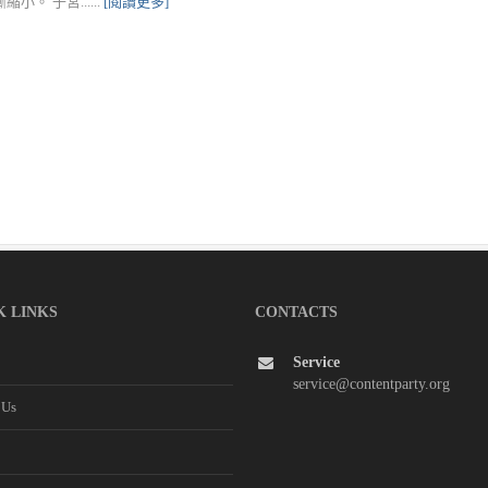
。 子宮......
[閱讀更多]
K LINKS
CONTACTS
Service
service@contentparty.org
 Us