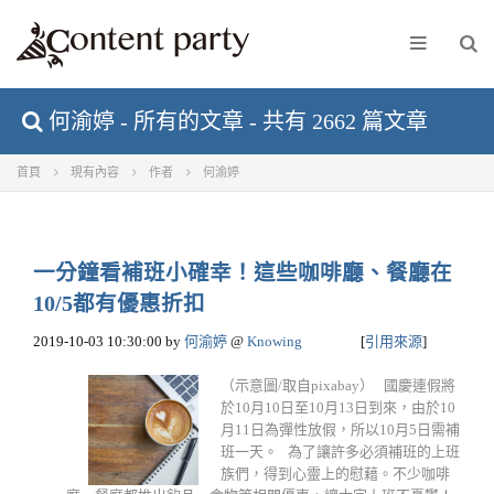
何渝婷 - 所有的文章 - 共有 2662 篇文章
首頁
現有內容
作者
何渝婷
一分鐘看補班小確幸！這些咖啡廳、餐廳在
10/5都有優惠折扣
2019-10-03 10:30:00
by
何渝婷
@
Knowing
[
引用來源
]
（示意圖/取自pixabay） 國慶連假將
於10月10日至10月13日到來，由於10
月11日為彈性放假，所以10月5日需補
班一天。 為了讓許多必須補班的上班
族們，得到心靈上的慰藉。不少咖啡