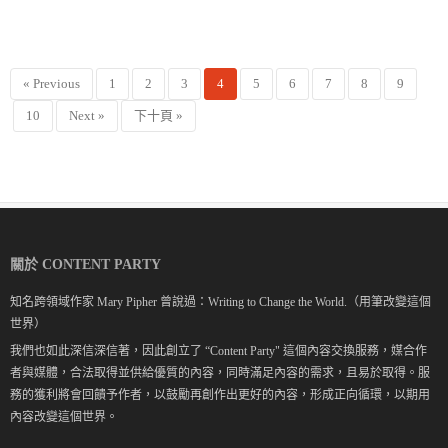
« Previous
1
2
3
4
5
6
7
8
9
10
Next »
下十頁 »
關於 CONTENT PARTY
知名跨領域作家 Mary Pipher 曾說過：Writing to Change the World.（用筆改變這個
世界）
我們也如此深信深信著，因此創立了 “Content Party" 這個內容交換服務，媒合作
者與媒體，合法取得並供給優質的內容，同時滿足內容的需求，且易於取得。服
務的獲利將會回饋予作者，以鼓勵再創作出更好的內容，形成正向循環，以期用
內容改變這個世界。