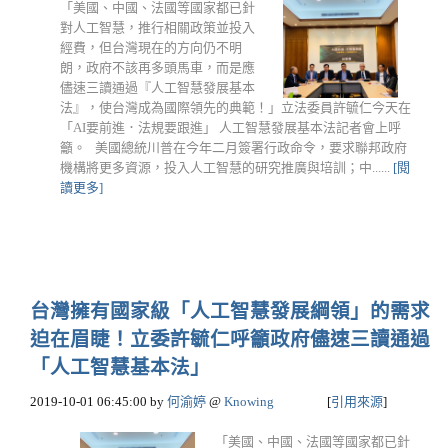
「美國、中國、法國等國家都已針
對人工智慧，推行相關政策並投入
經費，但台灣現在的方向仍不明
朗，政府不該再多頭馬車，而是應
儘速三讀通過『人工智慧發展基本
法』，使台灣成為國際領先的典範！」立法委員許毓仁今天在
「AI要前進．法規要跟進」 人工智慧發展基本法記者會上呼
籲。 美國總統川普在今年二月簽署行政命令，要求聯邦政府
機構將更多資源，投入人工智慧的研究推廣與培訓；中......
[閱
讀更多]
台灣擁有國家級「人工智慧發展綱領」的需求
迫在眉睫！立委許毓仁呼籲政府儘速三讀通過
「人工智慧基本法」
2019-10-01 06:45:00
by
何渝婷
@
Knowing
[
引用來源
]
「美國、中國、法國等國家都已針