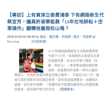
【專訪】上有資深立委費鴻泰 下有網路新生代
蔡宜芳，議員許淑華能靠「13年在地耕耘＋空
軍操作」翻轉信義南松山嗎？
2019-10-03 02:00:00
by
採訪：楊方儒、何渝婷 / 撰文：何渝婷
@
Knowing
[
引用來源
]
2020年總統副總統及立法委員選舉距
今剩下100天，各政黨的立委提名名單
也陸續完整。在台北市第七選區（信
義、南松山），原本將由國民黨的費
鴻泰、民進黨的許淑華、時代力量的
陳雨凡、台灣民眾黨的蔡宜芳進行競爭。 不過在9月27日，陳
雨凡與許淑華共同召開記者會，宣布完成協調整合，由陳雨凡
退選，並在會中強調，「將盡所有可能讓信義南松山的選民團
結起來，抵抗親中勢力的代言......
[閱讀更多]