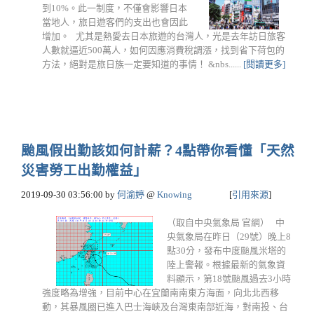
到10%。此一制度，不僅會影響日本
當地人，旅日遊客們的支出也會因此
增加。 尤其是熱愛去日本旅遊的台灣人，光是去年訪日旅客
人數就逼近500萬人，如何因應消費稅調漲，找到省下荷包的
方法，絕對是旅日族一定要知道的事情！ &nbs......
[閱讀更多]
颱風假出勤該如何計薪？4點帶你看懂「天然
災害勞工出勤權益」
2019-09-30 03:56:00
by
何渝婷
@
Knowing
[
引用來源
]
（取自中央氣象局 官網） 中
央氣象局在昨日（29號）晚上8
點30分，發布中度颱風米塔的
陸上警報。根據最新的氣象資
料顯示，第18號颱風過去3小時
強度略為增強，目前中心在宜蘭南南東方海面，向北北西移
動，其暴風圈已進入巴士海峽及台灣東南部近海，對南投、台