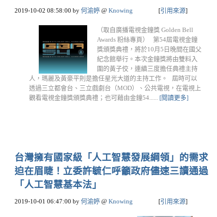
2019-10-02 08:58:00
by
何渝婷
@
Knowing
[
引用來源
]
（取自廣播電視金鐘獎 Golden Bell
Awards 粉絲專頁） 第54屆電視金鐘
獎頒獎典禮，將於10月5日晚間在國父
紀念館舉行。本次金鐘獎將由雙料入
圍的黃子佼，連續三度擔任典禮主持
人，瑪麗及黃豪平則是擔任星光大道的主持工作。 屆時可以
透過三立都會台、三立戲劇台（MOD）、公共電視，在電視上
觀看電視金鐘獎頒獎典禮；也可藉由金鐘54......
[閱讀更多]
台灣擁有國家級「人工智慧發展綱領」的需求
迫在眉睫！立委許毓仁呼籲政府儘速三讀通過
「人工智慧基本法」
2019-10-01 06:47:00
by
何渝婷
@
Knowing
[
引用來源
]