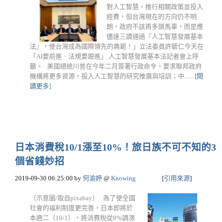
對人工智慧，推行相關政策並投入
經費，但台灣現在的方向仍不明
朗，政府不該再多頭馬車，而是應
儘速三讀通過『人工智慧發展基本
法』，使台灣成為國際領先的典範！」立法委員許毓仁今天在
「AI要前進．法規要跟進」 人工智慧發展基本法記者會上呼
籲。 美國總統川普在今年二月簽署行政命令，要求聯邦政府
機構將更多資源，投入人工智慧的研究推廣與培訓；中......
[閱
讀更多]
日本消費稅10/1漲至10%！旅日族不可不知的3
個省錢妙招
2019-09-30 06:25:00
by
何渝婷
@
Knowing
[
引用來源
]
（示意圖/取自pixabay） 為了使全國
社會的福利制度更完善，日本即將於
本週二（10/1），將消費稅從8%調漲