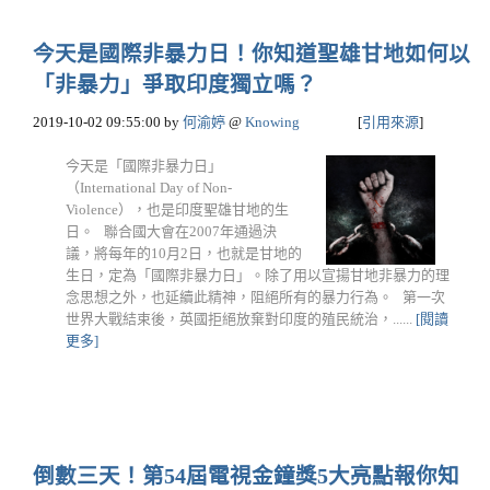
今天是國際非暴力日！你知道聖雄甘地如何以
「非暴力」爭取印度獨立嗎？
2019-10-02 09:55:00
by
何渝婷
@
Knowing
[
引用來源
]
今天是「國際非暴力日」
（International Day of Non-
Violence），也是印度聖雄甘地的生
日。 聯合國大會在2007年通過決
議，將每年的10月2日，也就是甘地的
生日，定為「國際非暴力日」。除了用以宣揚甘地非暴力的理
念思想之外，也延續此精神，阻絕所有的暴力行為。 第一次
世界大戰結束後，英國拒絕放棄對印度的殖民統治，......
[閱讀
更多]
倒數三天！第54屆電視金鐘獎5大亮點報你知