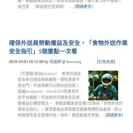
廳、餐廳都推出飲品、食物等相關優惠，讓大家上班不憂鬱！
星巴克 （取自星巴克官網） ......
[閱讀更多]
確保外送員勞動權益及安全，「食物外送作業
安全指引」5個重點一次看
2019-10-03 10:15:00
by
何渝婷
@
Knowing
[
引用來源
]
（示意圖/取自pixabay） 美食外送在
近年來已經成為新趨勢，想吃美食不
用出門，外送員都可以幫你送到家！
隨著foodpanda、UberEATS等美食外
送平台崛起，外送員的交通安全及勞
動權益也備受關注。 勞動部職業安全署2日發布「食物外送作
業安全指引」，要求業者必須落實交通事故預防及處理、防止
熱傷害等安全管理作為。另外，像是颱風天等惡......
[閱讀更多]