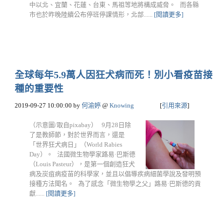
中以北、宜蘭、花蓮、台東、馬祖等地將構成威脅。 而各縣
市也於昨晚陸續公布停班停課情形，北部......
[閱讀更多]
全球每年5.9萬人因狂犬病而死！別小看疫苗接
種的重要性
2019-09-27 10:00:00
by
何渝婷
@
Knowing
[
引用來源
]
（示意圖/取自pixabay） 9月28日除
了是教師節，對於世界而言，還是
「世界狂犬病日」（World Rabies
Day）。 法國微生物學家路易·巴斯德
（Louis Pasteur），是第一個創造狂犬
病及炭疽病疫苗的科學家，並且以倡導疾病細菌學說及發明預
接種方法聞名。 為了感念「微生物學之父」路易·巴斯德的貢
獻......
[閱讀更多]