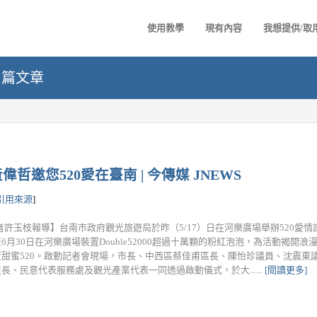
使用教學
現有內容
我想提供/取
5 篇文章
邀您520愛在臺南 | 今傳媒 JNEWS
引用來源
]
者許玉枝報導】台南市政府觀光旅遊局於昨（5/17）日在河樂廣場舉辦520愛
6月30日在河樂廣場裝置Double52000超過十萬顆的粉紅泡泡，為活動揭開
甜蜜520。啟動記者會現場，市長、中西區蔡佳甫區長、陳怡珍議員、沈震東
長、民意代表服務處及觀光產業代表一同透過啟動儀式，於大......
[閱讀更多]