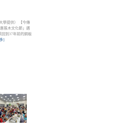
大學提供） 【今傳
「惠蓀木文化節」邁
回到37年前的銅板
多]