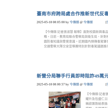
臺南市府跨局處合作推新世代反毒策略
2025-05-18 08:05:00
by
今傳媒
@
今傳媒
[
【今傳媒/記者張淑慧 報導】面對校園新興毒
略。日前，教育局聯合警察局與衛生局，針對
園防毒知識與警覺意識。近期國內頻傳毒駕肇
交通警察大隊交安宣導團特別針對毒駕議題進行宣
新營分局聯手行員即時阻詐49萬元 |
2025-05-18 08:00:57
by
今傳媒
@
今傳媒
[
【今傳媒/記者
耀升及包盛仁立
稱欲匯款給表姊