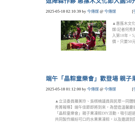
逗陣森作夥 惠蓀木文化節入園50元感
2025-05-18 02:10:39
by
今傳媒
@
今傳媒
[
▲惠蓀木文化
媒/記者何
入第18年，
價，只要50元
端午「晶粽童樂會」歡登場 親子果凍粽
2025-05-18 01:12:00
by
今傳媒
@
今傳媒
[
▲立法委員羅美玲、吳棋楠議員與民眾一同體驗
秀菁報導】端午佳節即將到來，為營造溫馨慶端
「晶粽童樂會」親子果凍粽DIY活動，吸引超
共同製作繽紛可口的水果果凍粽，以及邀請到防暴宣