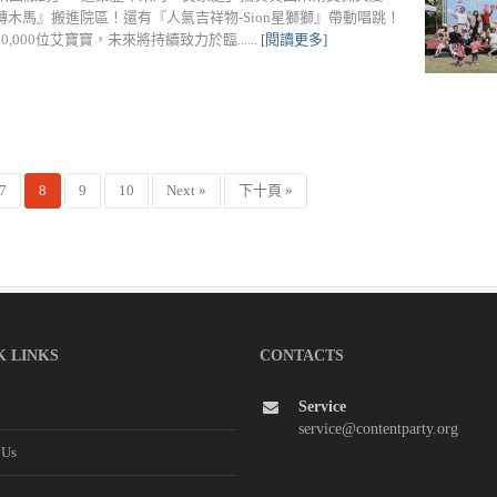
木馬』搬進院區！還有『人氣吉祥物-Sion星獅獅』帶動唱跳！
00位艾寶寶，未來將持續致力於臨......
[閱讀更多]
7
8
9
10
Next »
下十頁 »
K LINKS
CONTACTS
Service
service@contentparty.org
 Us