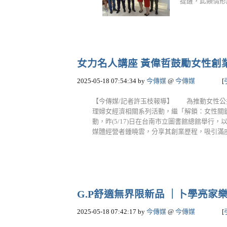
提醒，此類情形
女力名人講座 黃偉哲鼓勵女性創業圓
2025-05-18 07:54:34
by
今傳媒
@
今傳媒
[
【今傳媒/記者許玉枝報導】 為推動女性公
理婦女經濟相關系列活動，繼「解鎖：女性關
動，昨(5/17)日在台南市立圖書館總館舉
媒體經營者鍾曉雲，分享其創業歷程，吸引滿座民
G.P舒適無界限新品 ｜卜學亮家樂
2025-05-18 07:42:17
by
今傳媒
@
今傳媒
[