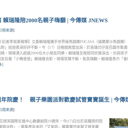
賴瑞隆陪2000名親子嗨翻 | 今傳媒 JNEWS
引用來源
]
媒/記者李祖東報導】立委賴瑞隆攜手世界級馬戲團FOCASA（福爾摩沙馬戲團
派對」巡迴表演好評不斷。今（17）日晚間再度加演，於高雄凹仔底花園市集
劇碼，現場湧入超過2000位大小朋友同樂。賴瑞隆全程陪同欣賞演出，也與孩
友拉著「小鴨爸爸」賴瑞隆合影，現場笑聲不斷，氣氛嗨翻。賴瑞隆表示「會繼續努力
多]
年院慶！ 親子樂園派對歡慶試管寶寶誕生 | 今傳媒 
引用來源
]
微芙國際生殖中心歡慶創院10週年，今(17)日位於高鐵旁的院
子樂園派對」，邀集歷年來的「艾家庭」攜寶寶回來幫艾微芙慶