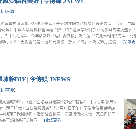
受森林美好 | 今傳媒 JNEWS
引用來源
]
節開幕式溪南國小28位小舞者，帶來精採的泰雅族原民舞蹈表演。（圖／中興
秀菁報導】中興大學實驗林管理處主辦、結合產官學研各界共同參與的年度盛事
5月17日正式揭幕，今年活動以「逗陣森作夥」為主題，特別推出回饋方案，門票
即可入園！更驚喜的是，這50元將被「放大10倍」，為民眾打造價......
[閱讀更
DIY | 今傳媒 JNEWS
引用來源
]
果凍粽DIY。（圖／立法委員羅美玲辦公室提供） 【今傳媒/記者何
午親子時光，立法委員羅美玲於5月17日下午在南投市信義街舉辦
過40組親子踴躍參與。活動結合創意、健康與傳統文化，家長與孩子
講師進行防暴宣......
[閱讀更多]