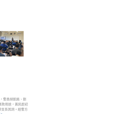
騙，警員胡凱銘、劉
匯款用途，黃民起初
卻支吾其詞。經警方