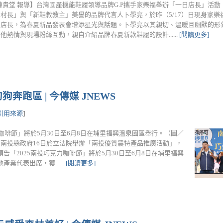
陳貴堂 報導】台灣國產機能鞋履領導品牌G.P攜手家樂福舉辦「一日店長」活
村長」與「新鞋教教主」美譽的品牌代言人卜學亮，於昨（5/17）日現身家樂
閃店長，為春夏新品發表會增添星光與話題。卜學亮以其親切、溫暖且幽默的形
他熱情與現場粉絲互動，親自介紹品牌春夏新款鞋履的設計......
[閱讀更多]
奔跑區 | 今傳媒 JNEWS
引用來源
]
咖啡節」將於5月30日至6月8日在埔里福興溫泉園區舉行。（圖／
】南投縣政府16日於立法院舉辦「南投優質農特產品推廣活動」，
「2025南投巧克力咖啡節」將於5月30日至6月8日在埔里福興
代表出席，獲......
[閱讀更多]