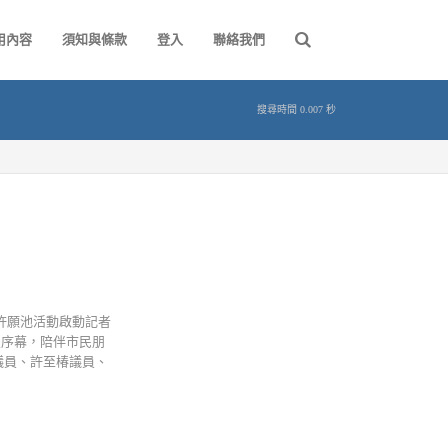
用內容
須知與條款
登入
聯絡我們
搜尋時間 0.007 秒
情許願池活動啟動記者
浪漫序幕，陪伴市民朋
議員、許至椿議員、