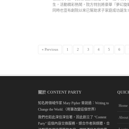
生，活動精彩熱鬧，院方特別將豪華『夢幻旋轉
同時也宣布創院以來已幫助求子家庭成功誕生10,0
« Previous
1
2
3
4
5
6
關於 CONTENT PARTY
QUIC
知名跨領域作家 Mary Pipher 曾說過：Writing to
Home
Change the World.（用筆改變這個世界）
我們也如此深信深信著，因此創立了 “Content
About
Party" 這個內容交換服務，媒合作者與媒體，合