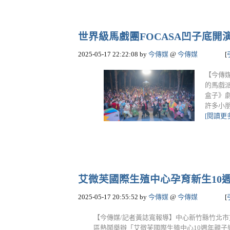
世界級馬戲團FOCASA凹子底開演 
2025-05-17 22:22:08
by
今傳媒
@
今傳媒
[
【今傳
的馬戲
盒子》
許多小朋
[閱讀更
艾微芙國際生殖中心孕育新生10週
2025-05-17 20:55:52
by
今傳媒
@
今傳媒
[
【今傳媒/記者黃誌寬報導】中心新竹縣竹北市艾
區熱鬧舉辦「艾微芙國際生殖中心10週年親