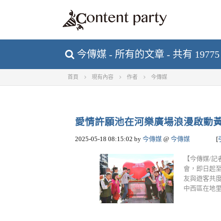
今傳媒 - 所有的文章 - 共有 1977
首頁
現有內容
作者
今傳媒
愛情許願池在河樂廣場浪漫啟動黃偉哲
2025-05-18 08:15:02
by
今傳媒
@
今傳媒
[
【今傳媒/記
會，即日起至
友與遊客共度
中西區在地里