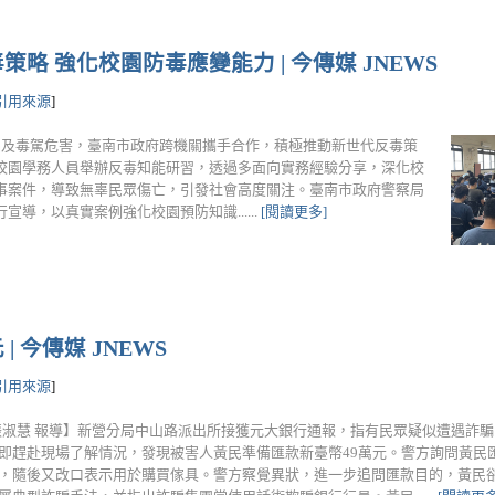
 強化校園防毒應變能力 | 今傳媒 JNEWS
引用來源
]
品及毒駕危害，臺南市政府跨機關攜手合作，積極推動新世代反毒策
校園學務人員舉辦反毒知能研習，透過多面向實務經驗分享，深化校
事案件，導致無辜民眾傷亡，引發社會高度關注。臺南市政府警察局
導，以真實案例強化校園預防知識......
[閱讀更多]
 今傳媒 JNEWS
引用來源
]
張淑慧 報導】新營分局中山路派出所接獲元大銀行通報，指有民眾疑似遭遇詐
即趕赴現場了解情況，發現被害人黃民準備匯款新臺幣49萬元。警方詢問黃民
，隨後又改口表示用於購買傢具。警方察覺異狀，進一步追問匯款目的，黃民