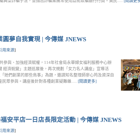
屬典型詐騙手法，並指出詐騙集團常使用話術欺騙銀行行員。黃民......
[閱讀更多
夢自我實現 | 今傳媒 JNEWS
引用來源
]
共參與、加強經濟賦權，114年社會局永華婦女福利服務中心辦
鍵 經濟蛻變」主題巡展後，再次規劃「女力名人講座」宣導活
行，以「她們創業的那些鳥事」為題，邀請知名整理師廖心筠及資深自
眾參與。講座後針對各種創業疑難雜......
[閱讀更多]
福安平店一日店長限定活動 | 今傳媒 JNEWS
引用來源
]