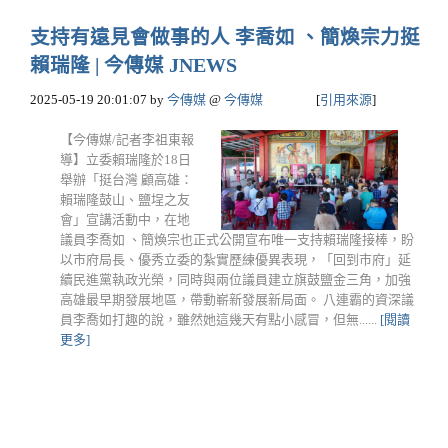
支持有遠見會做事的人 李喬如 、簡煥宗力挺
賴瑞隆 | 今傳媒 JNEWS
2025-05-19 20:01:07
by
今傳媒
@
今傳媒
[
引用來源
]
【今傳媒/記者李祖東報
導】立委賴瑞隆於18日
舉辦「挺台灣 顧高雄：
賴瑞隆鼓山、鹽埕之友
會」宣講活動中，在地
議員李喬如 、簡煥宗也正式公開宣布唯一支持賴瑞隆接棒，盼
以市府局長、優秀立委的紮實歷練優異表現，「回到市府」延
續民進黨執政光榮，同時與兩位議員建立旗鼓鹽金三角，加強
高雄最早期發展地區，帶動嶄新發展新局面。 八連霸的資深議
員李喬如打趣的說，雖然她這幾天有點小感冒，但無......
[閱讀
更多]