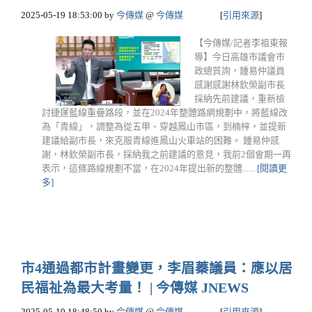
2025-05-19 18:53:00
by
今傳媒
@
今傳媒
[
引用來源
]
【今傳媒/記者李祖東報
導】今日高雄市議會市
政總質詢，鍾易仲議員
感謝感謝林欽榮副市長
採納先前建議，重新檢
討捷運藍線重疊路段，並在2024年整體路網規劃中，將藍線改
為「青線」，調整為從五甲、穿越鳳山市區，到楠梓，並提新
建議給副市長，來克服青線進鳳山火車站的困難。 鍾易仲感
謝，林欽榮副市長，採納我之前建議的意見，我前2個會期一再
表示，這條路線規劃不當，在2024年提出新的整體......
[閱讀更
多]
市4通過都市計畫變更，李眉蓁議員：應以居
民福祉為最大考量！ | 今傳媒 JNEWS
2025-05-19 18:48:50
by
今傳媒
@
今傳媒
[
引用來源
]