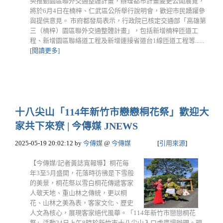
央推動園區聯外交通整體計畫，辦理都市計畫變更公開展覽，
將於6月4日在楠梓、仁武區公所舉行說明會，歡迎市民踴躍參
與提供意見。 市府都發局表示，行政院已核定交通部「高雄第
三（楠梓）園區聯外交通整體計畫」，包括新增楠梓匝道工
程、新增園區聯絡道工程及新增連接省道台1線匝道工程等......
[閱讀更多]
十八尖山「114年新竹市戀戀桐花祭」歡迎大
家共下來尞 | 今傳媒 JNEWS
2025-05-19 20:02:12
by
今傳媒
@
今傳媒
[
引用來源
]
【今傳媒/記者黃誌寬報導】桐花每
年3至5月盛開，花落時彷彿是下雪般
的美景，桐花祭以雪白桐花傳遞客家
人敬天地、重山林之傳統，更以桐
花、山林之美為表，客家文化、歷史
人文為核心，展現客家絕代風華。「114年新竹市戀戀桐花
祭」活動24日上午8時於新竹市十八尖山入口處廣場辦理。現