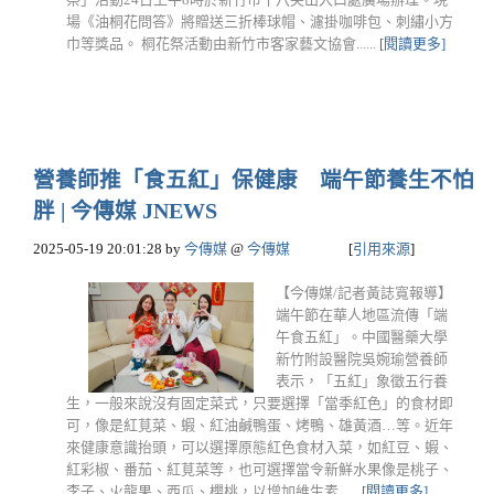
場《油桐花問答》將贈送三折棒球帽、濾掛咖啡包、刺繡小方
巾等獎品。 桐花祭活動由新竹市客家藝文協會......
[閱讀更多]
營養師推「食五紅」保健康 端午節養生不怕
胖 | 今傳媒 JNEWS
2025-05-19 20:01:28
by
今傳媒
@
今傳媒
[
引用來源
]
【今傳媒/記者黃誌寬報導】
端午節在華人地區流傳「端
午食五紅」。中國醫藥大學
新竹附設醫院吳婉瑜營養師
表示，「五紅」象徵五行養
生，一般來說沒有固定菜式，只要選擇「當季紅色」的食材即
可，像是紅莧菜、蝦、紅油鹹鴨蛋、烤鴨、雄黃酒…等。近年
來健康意識抬頭，可以選擇原態紅色食材入菜，如紅豆、蝦、
紅彩椒、番茄、紅莧菜等，也可選擇當令新鮮水果像是桃子、
李子、火龍果、西瓜、櫻桃，以增加維生素......
[閱讀更多]