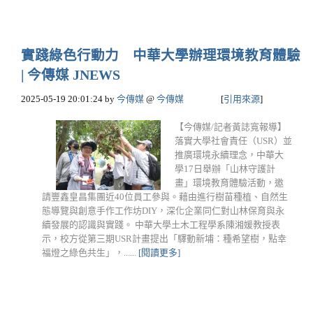
實踐綠色行動力 中華大學辦理環境教育體驗
| 今傳媒 JNEWS
2025-05-19 20:01:24
by
今傳媒
@
今傳媒
[
引用來源
]
【今傳媒/記者黃誌寬報導】
落實大學社會責任（USR）並
推廣環境永續理念，中華大
學17日舉辦「山林守護計
畫」環境教育體驗活動，邀
請豐鑫皇昌集團近40位員工參與。藉由進行樹苗種植、自然生
態導覽與創意手作工作坊DIY，深化企業同仁對山林保育與永
續發展的認識與實踐。 中華大學土木工程學系陳湘媛教授表
示，校方從第三期USR計畫提出「驛動新埔：種希望樹，點幸
福燈之綠色共生」，......
[閱讀更多]