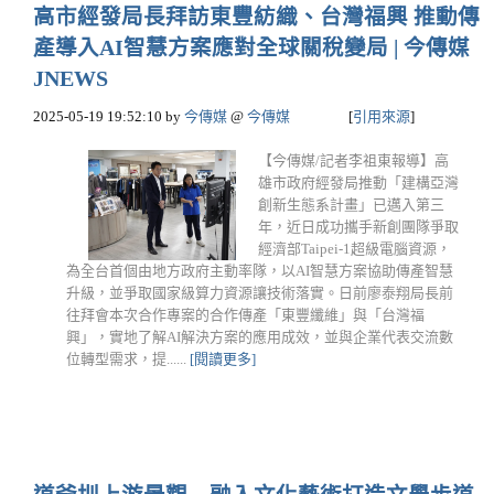
高市經發局長拜訪東豐紡織、台灣福興 推動傳
產導入AI智慧方案應對全球關稅變局 | 今傳媒
JNEWS
2025-05-19 19:52:10
by
今傳媒
@
今傳媒
[
引用來源
]
【今傳媒/記者李祖東報導】高
雄市政府經發局推動「建構亞灣
創新生態系計畫」已邁入第三
年，近日成功攜手新創團隊爭取
經濟部Taipei-1超級電腦資源，
為全台首個由地方政府主動率隊，以AI智慧方案協助傳產智慧
升級，並爭取國家級算力資源讓技術落實。日前廖泰翔局長前
往拜會本次合作專案的合作傳產「東豐纖維」與「台灣福
興」，實地了解AI解決方案的應用成效，並與企業代表交流數
位轉型需求，提......
[閱讀更多]