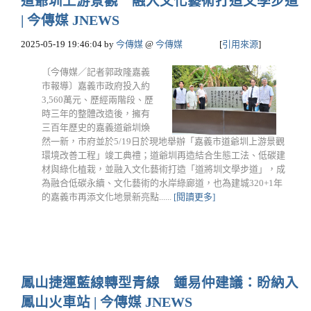
道爺圳上游景觀 融入文化藝術打造文學步道
| 今傳媒 JNEWS
2025-05-19 19:46:04
by
今傳媒
@
今傳媒
[
引用來源
]
〔今傳媒／記者郭政隆嘉義
市報導〕嘉義市政府投入約
3,560萬元、歷經兩階段、歷
時三年的整體改造後，擁有
三百年歷史的嘉義道爺圳煥
然一新，市府並於5/19日於現地舉辦「嘉義市道爺圳上游景觀
環境改善工程」竣工典禮；道爺圳再造結合生態工法、低碳建
材與綠化植栽，並融入文化藝術打造「道將圳文學步道」，成
為融合低碳永續、文化藝術的水岸綠廊道，也為建城320+1年
的嘉義市再添文化地景新亮點......
[閱讀更多]
鳳山捷運藍線轉型青線 鍾易仲建議：盼納入
鳳山火車站 | 今傳媒 JNEWS