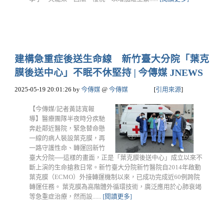
建構急重症後送生命線 新竹臺大分院「葉克
膜後送中心」不眠不休堅持 | 今傳媒 JNEWS
2025-05-19 20:01:26
by
今傳媒
@
今傳媒
[
引用來源
]
【今傳媒/記者黃誌寬報
導】醫療團隊半夜時分疾馳
奔赴鄰近醫院，緊急替命懸
一線的病人裝設葉克膜，再
一路守護性命、轉運回新竹
臺大分院──這樣的畫面，正是「葉克膜後送中心」成立以來不
斷上演的生命搶救日常。新竹臺大分院新竹醫院自2014年啟動
葉克膜（ECMO）外接轉運機制以來，已成功完成近60例跨院
轉運任務。 葉克膜為高階體外循環技術，廣泛應用於心肺衰竭
等急重症治療，然而設......
[閱讀更多]