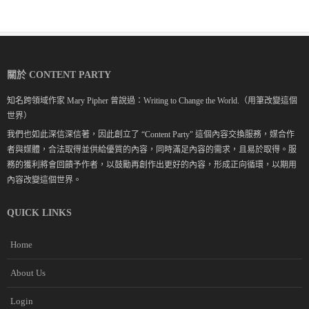
關於 CONTENT PARTY
知名跨領域作家 Mary Pipher 曾說過：Writing to Change the World.（用筆改變這個
世界）
我們也如此深信深信著，因此創立了 “Content Party" 這個內容交換服務，媒合作
者與媒體，合法取得並供給優質的內容，同時滿足內容的需求，且易於取得。服
務的獲利將會回饋予作者，以鼓勵再創作出更好的內容，形成正向循環，以期用
內容改變這個世界。
QUICK LINKS
Home
About Us
Login