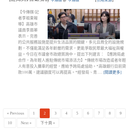
【今傳媒/記
者李祖東報
導】高雄市
議員李眉蓁
表示，完善
的公共服務設施是提升生活品質的關鍵，多元且周全的設施規
劃，不僅能滿足各年齡層的需求，更能爭取民眾最大福祉與權
益。今日在市議會市政總質詢中，提出下列建言： 【應跨局處
合作，為年輕人進駐傳統市場添活力】*傳統市場改造或者年輕
人有意投入攤車的經營，應給予跨局處協助。*高雄銀行目前貸
款100萬，建議額度可以再提高。*經發局、青......
[閱讀更多]
« Previous
1
2
3
4
5
6
7
8
9
10
Next »
下十頁 »